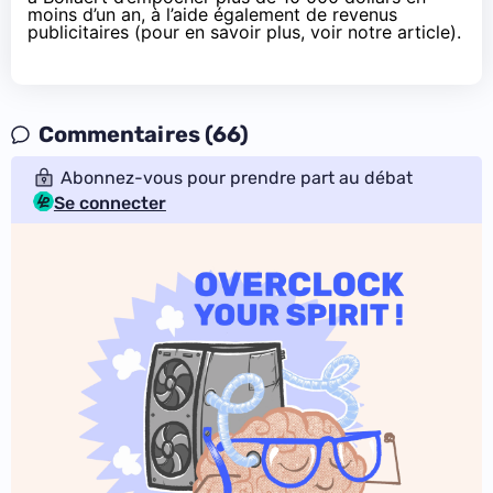
moins d’un an, à l’aide également de revenus
publicitaires (
pour en savoir plus, voir notre article
).
Commentaires (66)
Abonnez-vous pour prendre part au débat
Se connecter