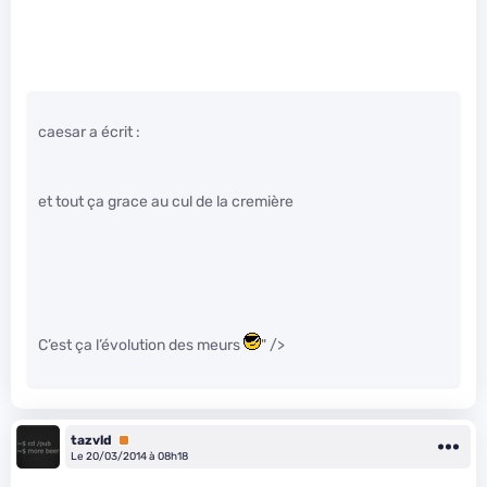
caesar a écrit :
et tout ça grace au cul de la cremière
C’est ça l’évolution des meurs
" />
tazvld
Premium
Le 20/03/2014 à 08h18