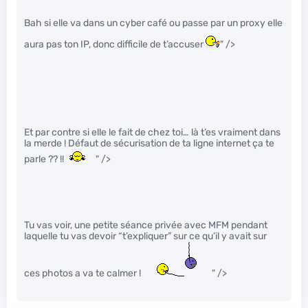
Bah si elle va dans un cyber café ou passe par un proxy elle
aura pas ton IP, donc difficile de t’accuser
" />
Et par contre si elle le fait de chez toi… là t’es vraiment dans
la merde ! Défaut de sécurisation de ta ligne internet ça te
parle ?? !!
" />
Tu vas voir, une petite séance privée avec MFM pendant
laquelle tu vas devoir “t’expliquer” sur ce qu’il y avait sur
ces photos a va te calmer !
" />