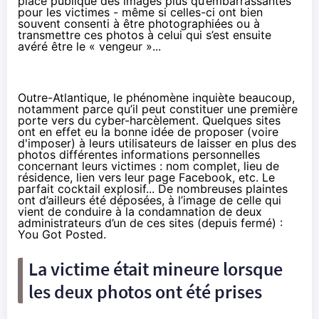
place publique des images plus qu’embarrassantes
pour les victimes - même si celles-ci ont bien
souvent consenti à être photographiées ou à
transmettre ces photos à celui qui s’est ensuite
avéré être le « vengeur »...
Outre-Atlantique, le phénomène inquiète beaucoup,
notamment parce qu’il peut constituer une première
porte vers du cyber-harcèlement. Quelques sites
ont en effet eu la bonne idée de proposer (voire
d'imposer) à leurs utilisateurs de laisser en plus des
photos différentes informations personnelles
concernant leurs victimes : nom complet, lieu de
résidence, lien vers leur page Facebook, etc. Le
parfait cocktail explosif... De nombreuses plaintes
ont d’ailleurs été déposées, à l’image de celle qui
vient de conduire à la condamnation de deux
administrateurs d’un de ces sites (depuis fermé) :
You Got Posted.
La victime était mineure lorsque
les deux photos ont été prises