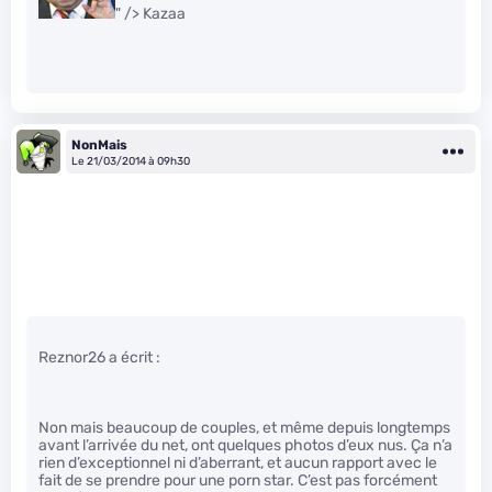
" /> Kazaa
NonMais
Le 21/03/2014 à 09h30
Reznor26 a écrit :
Non mais beaucoup de couples, et même depuis longtemps
avant l’arrivée du net, ont quelques photos d’eux nus. Ça n’a
rien d’exceptionnel ni d’aberrant, et aucun rapport avec le
fait de se prendre pour une porn star. C’est pas forcément