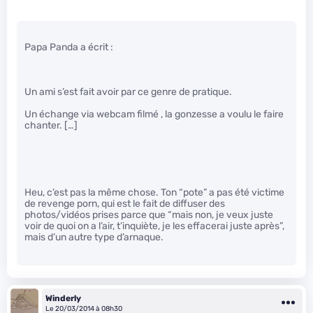
Papa Panda a écrit :
Un ami s’est fait avoir par ce genre de pratique.
Un échange via webcam filmé , la gonzesse a voulu le faire
chanter. […]
Heu, c’est pas la même chose. Ton “pote” a pas été victime
de revenge porn, qui est le fait de diffuser des
photos/vidéos prises parce que “mais non, je veux juste
voir de quoi on a l’air, t’inquiète, je les effacerai juste après”,
mais d’un autre type d’arnaque.
Winderly
Le 20/03/2014 à 08h30