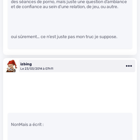
des séances de porno, mais juste une question d’ambiance
et de confiance au sein d’une relation, de jeu, ou autre.
oui sûrement… ce n’est juste pas mon truc je suppose.
izbing
Le 23/03/2014 à 07h11
NonMais a écrit :