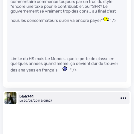
commentaire commence toujours par un truc du style
“encore une taxe pour le contribuable”, ou “SFR? Le
gouvernement sé vraiment trop des cons… au final c’est
nous les consommateurs qu’on va encore payer”
" />
Limite du HS mais Le Monde… quelle perte de classe en
quelques années quand même, ça devient dur de trouver
des analyses en français
" />
blob741
Le 20/03/2014 à 08h27