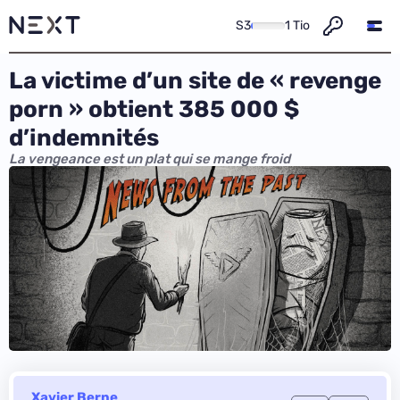
S3
1 Tio
La victime d’un site de « revenge
porn » obtient 385 000 $
d’indemnités
La vengeance est un plat qui se mange froid
Xavier Berne