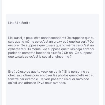
Max81 a écrit :
Moi aussi je peux être condescendant : Je suppose que tu
sais quand même ce qu’est un proxy et à quoi ça sert ? Ou
encore : Je suppose que tu sais quand même ce qu’est un
cybercafé ? Ou même : Je suppose que tu as déjà entendu
parler de comptes facebook piratés ? Oh oh : Je suppose
que tu sais ce qu’est le social engineering ?
Bref, où est-ce que tu veux en venir ? Si la personne va
chez sa victime pour envoyer les photos quand elle est au
toilette par exemple. Je vois pas trop en quoi savoir ce
qu’est une adresse IP va nous avancer.