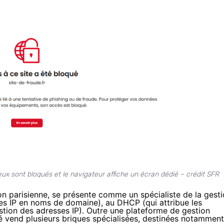
x sont bloqués et le navigateur affiche un écran dédié – crédit SFR
ion parisienne, se présente comme un spécialiste de la gest
ses IP en noms de domaine), au DHCP (qui attribue les
estion des adresses IP). Outre une plateforme de gestion
té vend plusieurs briques spécialisées, destinées notamment