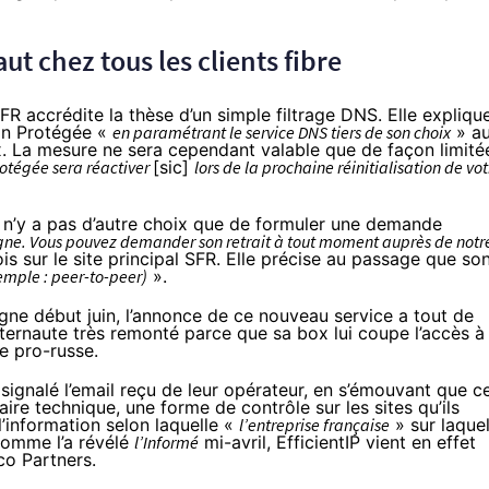
ut chez tous les clients fibre
R accrédite la thèse d’un simple filtrage DNS. Elle
expliqu
ion Protégée «
en paramétrant le service DNS tiers de son choix
» a
ox. La mesure ne sera cependant valable que de façon limité
rotégée sera réactiver
[sic]
lors de la prochaine réinitialisation de vot
il n’y a pas d’autre choix que de formuler une demande
e ligne. Vous pouvez demander son retrait à tout moment auprès de notr
s sur le site principal SFR. Elle précise au passage que so
emple : peer-to-peer)
».
ne début juin, l’annonce de ce nouveau service a tout de
nternaute
très remonté
parce que sa box lui coupe l’accès à
e pro-russe.
signalé l’email reçu de leur opérateur, en s’émouvant que c
aire technique, une forme de contrôle sur les sites qu’ils
 l’information selon laquelle «
l’entreprise française
» sur laquel
 Comme l’a
révélé
l’Informé
mi-avril, EfficientIP vient en effet
co Partners.