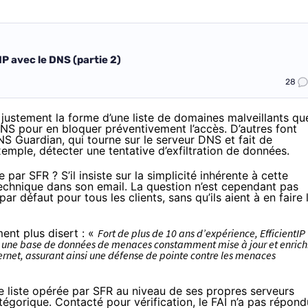
’IP avec le DNS (partie 2)
28
justement la forme d’une liste de domaines malveillants qu
 DNS pour en bloquer préventivement l’accès. D’autres font
DNS Guardian, qui
tourne
sur le serveur DNS et fait de
xemple, détecter une tentative d’exfiltration de données.
 par SFR ? S’il insiste sur la simplicité inhérente à cette
technique dans son email. La question n’est cependant pas
par défaut pour tous les clients, sans qu’ils aient à en faire 
nt plus disert : «
Fort de plus de 10 ans d’expérience, EfficientIP
 SFR une base de données de menaces constamment mise à jour et enrich
nternet, assurant ainsi une défense de pointe contre les menaces
ne liste opérée par SFR au niveau de ses propres serveurs
tégorique. Contacté pour vérification, le FAI n’a pas répond