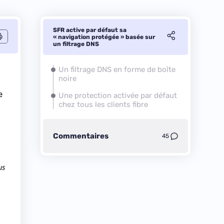
SFR active par défaut sa
« navigation protégée » basée sur
un filtrage DNS
Un filtrage DNS en forme de boîte
noire
e
Une protection activée par défaut
chez tous les clients fibre
Commentaires
45
us