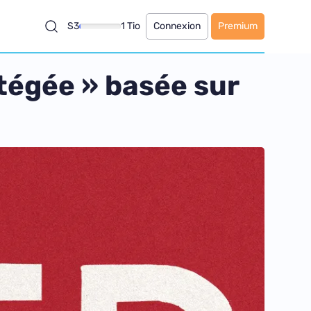
S3
1 Tio
Connexion
Premium
otégée » basée sur