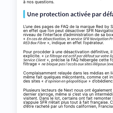
à nos questions.
Une protection activée par défa
L’une des pages de FAQ de la marque Red by SF
en effet que l’on peut désactiver SFR Navigat
niveau de l’interface d’administration de sa b
«
En cas de désactivation, le service SFR Navigation P
RED Box Fibre
», indique en effet l’opérateur.
Pour procéder à une désactivation définitive, 
explicite. «
Le filtrage est actif par défaut sur votr
Service Client
»,
précise
la FAQ hébergée cette foi
filtrage «
ne bloque pas l’accès aux sites illégaux (ex
Complaisamment relayée dans les médias en lig
même fait quelques mécontents, comme cet i
des sites «
d’opinion en géopolitique
» d’obédienc
Plusieurs lecteurs de Next nous ont également 
dernier s’arroge, même si c’est via un intermédi
visitent. Dans le lot, certains ont fait remonter
s’appuie SFR n’était plus tout à fait française.
d’être racheté par un fonds californien, Francis