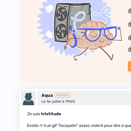
Aqua
Premium
Le 1er juillet à 17h03
Je suis
tristitude
Existe-t-il un gif "facepalm" assez violent pour dire à que