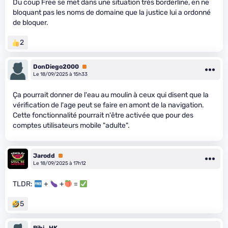
Du coup Free se met dans une situation très borderline, en ne
bloquant pas les noms de domaine que la justice lui a ordonné
de bloquer.
2
DonDiego2000
Premium
Le 18/09/2025 à 15h33
Ça pourrait donner de l'eau au moulin à ceux qui disent que la
vérification de l'age peut se faire en amont de la navigation.
Cette fonctionnalité pourrait n'être activée que pour des
comptes utilisateurs mobile "adulte".
Jarodd
Premium
Le 18/09/2025 à 17h12
TLDR:
+
+
=
5
Bibi_HK