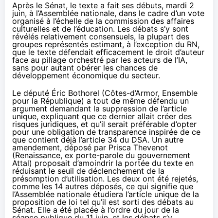
Après le Sénat, le texte a fait ses débuts, mardi 2
juin, à l’Assemblée nationale, dans le cadre d’un vote
organisé à l’échelle de la commission des affaires
culturelles et de l’éducation. Les débats s’y sont
révélés relativement consensuels, la plupart des
groupes représentés estimant, à l’exception du RN,
que le texte défendait efficacement le droit d’auteur
face au pillage orchestré par les acteurs de l’IA,
sans pour autant obérer les chances de
développement économique du secteur.
Le député Éric Bothorel (Côtes-d’Armor, Ensemble
pour la République) a tout de même défendu un
argument demandant la suppression de l’article
unique, expliquant que ce dernier allait créer des
risques juridiques, et qu’il serait préférable d’opter
pour une obligation de transparence inspirée de ce
que contient déjà l’article 34 du DSA. Un autre
amendement, déposé par Prisca Thevenot
(Renaissance, ex porte-parole du gouvernement
Attal) proposait d’amoindrir la portée du texte en
réduisant le seuil de déclenchement de la
présomption d’utilisation. Les deux ont été
rejetés
,
comme les 14 autres déposés, ce qui signifie que
l’Assemblée nationale étudiera l’article unique de la
proposition de loi
tel qu’il est sorti des débats au
Sénat. Elle a été placée à l’ordre du jour de la
séance publique du 11 juin, et les débats s’y