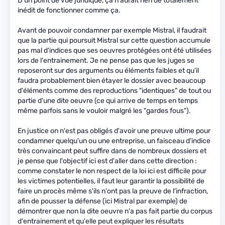
D'un point de vue juridique, ça n'aurait rien de totalement
inédit de fonctionner comme ça.
Avant de pouvoir condamner par exemple Mistral, il faudrait
que la partie qui poursuit Mistral sur cette question accumule
pas mal d'indices que ses oeuvres protégées ont été utilisées
lors de l'entrainement. Je ne pense pas que les juges se
reposeront sur des arguments ou éléments faibles et qu'il
faudra probablement bien étayer le dossier avec beaucoup
d'éléments comme des reproductions "identiques" de tout ou
partie d'une dite oeuvre (ce qui arrive de temps en temps
même parfois sans le vouloir malgré les "gardes fous").
En justice on n'est pas obligés d'avoir une preuve ultime pour
condamner quelqu'un ou une entreprise, un faisceau d'indice
très convaincant peut suffire dans de nombreux dossiers et
je pense que l'objectif ici est d'aller dans cette direction :
comme constater le non respect de la loi ici est difficile pour
les victimes potentielles, il faut leur garantir la possibilité de
faire un procès même s'ils n'ont pas la preuve de l'infraction,
afin de pousser la défense (ici Mistral par exemple) de
démontrer que non la dite oeuvre n'a pas fait partie du corpus
d'entrainement et qu'elle peut expliquer les résultats