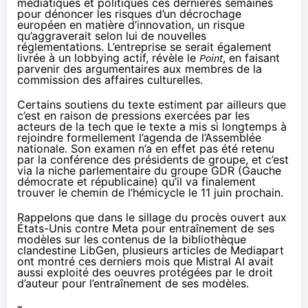
médiatiques et politiques ces dernières semaines
pour
dénoncer
les risques d’un décrochage
européen en matière d’innovation, un risque
qu’aggraverait selon lui de nouvelles
réglementations. L’entreprise se serait également
livrée
à un lobbying actif, révèle le
Point
, en faisant
parvenir des argumentaires aux membres de la
commission des affaires culturelles.
Certains soutiens du texte
estiment
par ailleurs que
c’est en raison de pressions exercées par les
acteurs de la tech que le texte a mis si longtemps à
rejoindre formellement l’agenda de l’Assemblée
nationale. Son examen n’a en effet pas été retenu
par la conférence des présidents de groupe, et c’est
via la niche parlementaire du groupe GDR (Gauche
démocrate et républicaine) qu’il va finalement
trouver le chemin de l’hémicycle le 11 juin prochain.
Rappelons que dans le sillage du procès ouvert aux
États-Unis contre Meta pour entraînement de ses
modèles
sur les contenus de la bibliothèque
clandestine LibGen
, plusieurs articles de Mediapart
ont montré ces derniers mois que
Mistral AI avait
aussi exploité
des oeuvres protégées par le droit
d’auteur pour l’entraînement de ses modèles.