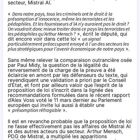
secteur, Mistral AI.
«
Dans notre pays, tous les criminels ont le droit à la
présomption d’innocence, même les terroristes et les
pédophiles. Et les fournisseurs d’IA n’y auraient pas le droit ?
On voudrait donc mieux traiter dans ce pays les terroristes et
les pédophiles qu’Arthur Mensch ?
», écrit le député, qui
dit encore voir dans cette loi «
un signal
particulièrement préoccupant envoyé à l’un des secteurs les
plus stratégiques pour l’avenir économique de notre pays
».
Sans même relever la comparaison outrancière osée
par Paul Midy, la question de la légalité du
renversement de la charge de la preuve a été
éclaircie en amont par les défenseurs du texte, qui
revendiquent une validation a priori par le Conseil
d’État, et font par ailleurs valoir que l’esprit de la
proposition de loi s’inscrit dans la lignée des
recommandations formulées dans le récent
rapport
d’Alex Voss voté le 11 mars dernier au Parlement
européen qui invite lui aussi à établir une
«
présomption réfragable
».
Il est en revanche probable que la proposition de loi
ne fasse effectivement pas les affaires de Mistral AI
et des autres acteurs du secteur. Arthur Mensch,
PDG de Mistral, a multiplié les apparitions