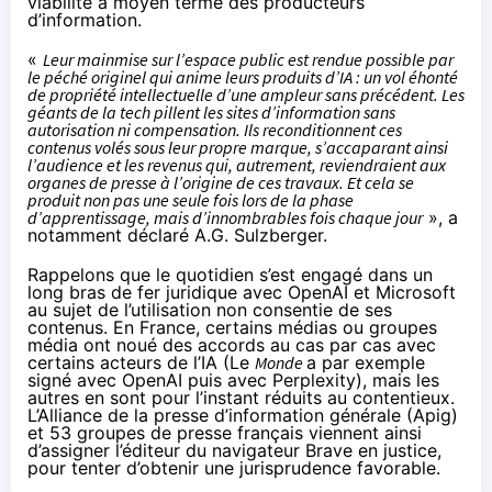
viabilité à moyen terme des producteurs
d’information.
«
Leur mainmise sur l’espace public est rendue possible par
le péché originel qui anime leurs produits d’IA : un vol éhonté
de propriété intellectuelle d’une ampleur sans précédent. Les
géants de la tech pillent les sites d’information sans
autorisation ni compensation. Ils reconditionnent ces
contenus volés sous leur propre marque, s’accaparant ainsi
l’audience et les revenus qui, autrement, reviendraient aux
organes de presse à l’origine de ces travaux. Et cela se
produit non pas une seule fois lors de la phase
d’apprentissage, mais d’innombrables fois chaque jour
», a
notamment déclaré A.G. Sulzberger.
Rappelons que le quotidien s’est engagé dans un
long bras de fer juridique avec OpenAI et Microsoft
au sujet de l’utilisation non consentie de ses
contenus. En France, certains médias ou groupes
média ont noué des accords au cas par cas avec
certains acteurs de l’IA (Le
Monde
a par exemple
signé avec OpenAI
puis
avec Perplexity
), mais les
autres en sont pour l’instant réduits au contentieux.
L’Alliance de la presse d’information générale (Apig)
et 53 groupes de presse français viennent ainsi
d’assigner l’éditeur du navigateur Brave en justice
,
pour tenter d’obtenir une jurisprudence favorable.