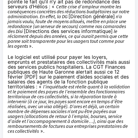
pointe le fait qu’il n’y ait pas de redondance des
serveurs d’Hélios : «
Cette crise d’ampleur montre les
conséquences concrètes des réductions budgétaires sur notre
administration. En effet, la DG
[Direction générale]
n’a
jamais voulu, faute de moyens alloués, mettre en place une
redondance (un serveur de secours) comme nos camarades
des Disi
[Directions des services informatique]
le
réclament depuis des années, ce qui aurait permis que cette
panne soit transparente pour les usagers tout comme pour
les agents
».
Le logiciel est utilisé pour payer les loyers,
emprunts et prestataires des collectivités mais aussi
des services publics hospitaliers. La CGT Finances
publiques de Haute Garonne alertait aussi ce 12
février [
PDF
] sur le paiement d’aides sociales et des
salaires des agents de la fonction publique
territoriales : «
l’inquiétude est réelle quant à la validation
et le paiement des payes de l’ensemble des fonctionnaires
territoriaux de ces collectivités, si la réparation tarde à
intervenir (à ce jour, les payes sont encore en temps d’être
réalisées, avec un visa allégé). D’ores et déjà, un certain
nombre de dépenses sociales n’ont pu être payées aux
usagers (allocations de retour à l’emploi, bourses, service
d’aide et l’accompagnement à domicile…), ainsi que des
remboursements de factures aux entreprises prestataires de
ces collectivités
».