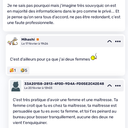
Je ne sais pas pourquoi mais j'imagine très souvyquic on est
en majorité des informaticiens dans le pro comme le privé... Et
je pense qu'on sera tous d'accord, ne pas être redondant, c'est
une faute professionnelle.
Mihashi
Premium
Le 17 février à 11h26
C'est d'ailleurs pour ça que j'ai deux femmes
1
5
33A20158-2813-4F0D-9D4A-FD05E2C42E48
Le 20 février à 13h03
C'est très pratique d'avoir une femme et une maîtresse. Ta
femme croit que tu es chez ta maîtresse, ta maîtresse est
persuadée que tu es avec ta femme, et toi t'es peinard au
bureau pour bosser tranquillement, aucune des deux ne
vient t'enquiquiner.