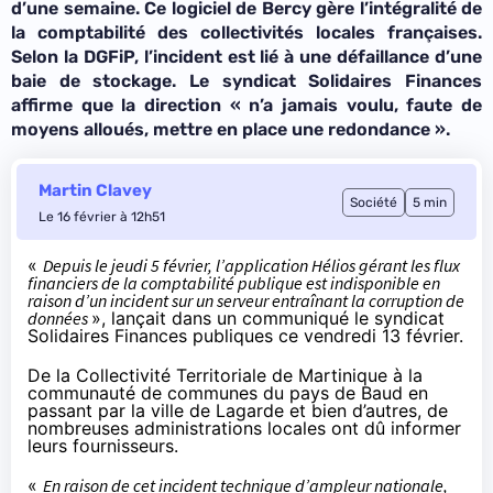
d’une semaine. Ce logiciel de Bercy gère l’intégralité de
la comptabilité des collectivités locales françaises.
Selon la DGFiP, l’incident est lié à une défaillance d’une
baie de stockage. Le syndicat Solidaires Finances
affirme que la direction «
n’a jamais voulu, faute de
moyens alloués, mettre en place une redondance
».
Martin Clavey
Société
5 min
Le 16 février à 12h51
«
Depuis le jeudi 5 février, l’application Hélios gérant les flux
financiers de la comptabilité publique est indisponible en
raison d’un incident sur un serveur entraînant la corruption de
données
», lançait dans un
communiqué
le syndicat
Solidaires Finances publiques ce vendredi 13 février.
De la
Collectivité Territoriale de Martinique
à la
communauté de communes du
pays de Baud
en
passant par la ville de
Lagarde
et bien d’autres, de
nombreuses administrations locales ont dû informer
leurs fournisseurs.
«
En raison de cet incident technique d’ampleur nationale,