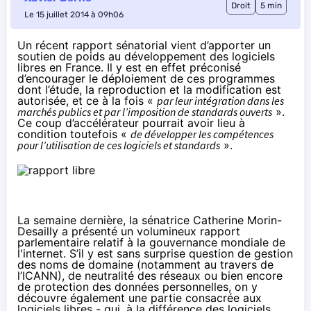
Droit
5 min
Le 15 juillet 2014 à 09h06
Un récent rapport sénatorial vient d’apporter un
soutien de poids au développement des
logiciels
libres
en France. Il y est en effet préconisé
d’encourager le déploiement de ces programmes
dont l’étude, la reproduction et la modification est
autorisée, et ce à la fois «
par leur intégration dans les
marchés publics et par l’imposition de standards ouverts
».
Ce coup d’accélérateur pourrait avoir lieu à
condition toutefois «
de développer les compétences
pour l’utilisation de ces logiciels et standards
».
La semaine dernière, la sénatrice Catherine Morin-
Desailly a présenté un
volumineux rapport
parlementaire relatif à la gouvernance mondiale de
l'internet
. S’il y est sans surprise question de gestion
des noms de domaine (notamment au travers de
l’ICANN), de neutralité des réseaux ou bien encore
de protection des données personnelles, on y
découvre également une partie consacrée aux
logiciels libres - qui, à la différence des logiciels