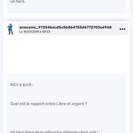
un tiers.
anonyme_97254becd5c5b064755d6772703ed968
Le 15/07/2014 à 12h33
NiCr a écrit :
Quel est le rapport entre Libre et argent ?
eh bien faire de la retouche d’image chez soit !