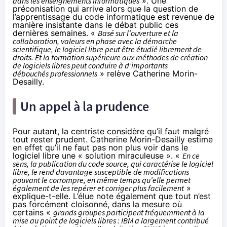
dans les enseignements informatiques
». Une
préconisation qui arrive alors que la question de
l’apprentissage du code informatique
est revenue de
manière insistante dans le débat public ces
dernières semaines. «
Basé sur l’ouverture et la
collaboration, valeurs en phase avec la démarche
scientifique, le logiciel libre peut être étudié librement de
droits. Et la formation supérieure aux méthodes de création
de logiciels libres peut conduire à d’importants
débouchés professionnels
» relève Catherine Morin-
Desailly.
Un appel à la prudence
Pour autant, la centriste considère qu’il faut malgré
tout rester prudent. Catherine Morin-Desailly estime
en effet qu’il ne faut pas non plus voir dans le
logiciel libre une « solution miraculeuse ». «
En ce
sens, la publication du code source, qui caractérise le logiciel
libre, le rend davantage susceptible de modifications
pouvant le corrompre, en même temps qu’elle permet
également de les repérer et corriger plus facilement
»
explique-t-elle. L’élue note également que tout n’est
pas forcément cloisonné, dans la mesure où
certains «
grands groupes participent fréquemment à la
mise au point de logiciels libres : IBM a largement contribué