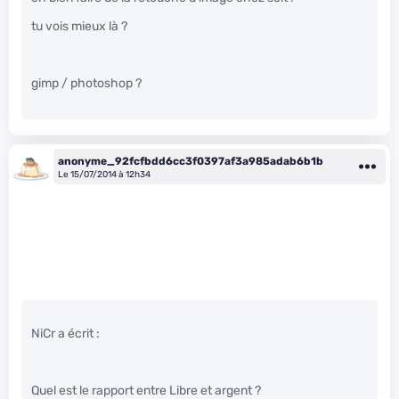
tu vois mieux là ?
gimp / photoshop ?
anonyme_92fcfbdd6cc3f0397af3a985adab6b1b
Le 15/07/2014 à 12h34
NiCr a écrit :
Quel est le rapport entre Libre et argent ?