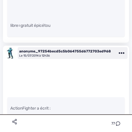
libre=gratuit épicétou
anonyme_97254becd5c5b064755d6772703ed968
Le 15/07/2014 à 12h36
ActionFighter a écrit :
77
Les guerres de clans n’ont jamais amenées au dialogue, en
effet. D’un côté comme de l’autre.