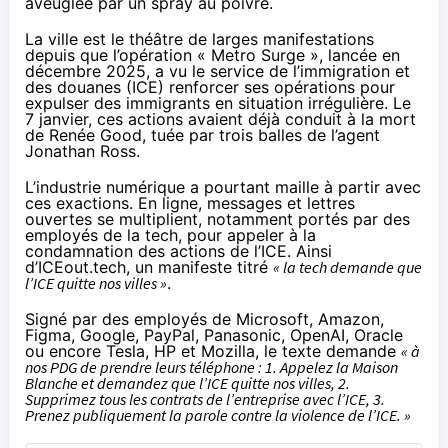
aveuglée par un spray au poivre.
La ville est le théâtre de larges manifestations
depuis que l’opération « Metro Surge », lancée en
décembre 2025, a vu le service de l’immigration et
des douanes (ICE) renforcer ses opérations pour
expulser des immigrants en situation irrégulière. Le
7 janvier, ces actions avaient déjà
conduit
à la mort
de Renée Good, tuée par trois balles de l’agent
Jonathan Ross.
L’industrie numérique a pourtant maille à partir avec
ces exactions. En ligne,
messages
et lettres
ouvertes se multiplient, notamment portés par des
employés de la tech, pour appeler à la
condamnation des actions de l’ICE. Ainsi
d’
ICEout.tech
, un manifeste titré
« la tech demande que
l’ICE quitte nos villes »
.
Signé par des employés de Microsoft, Amazon,
Figma, Google, PayPal, Panasonic, OpenAI, Oracle
ou encore Tesla, HP et Mozilla, le texte demande
« à
nos PDG de prendre leurs téléphone : 1. Appelez la Maison
Blanche et demandez que l’ICE quitte nos villes, 2.
Supprimez tous les contrats de l’entreprise avec l’ICE, 3.
Prenez publiquement la parole contre la violence de l’ICE. »