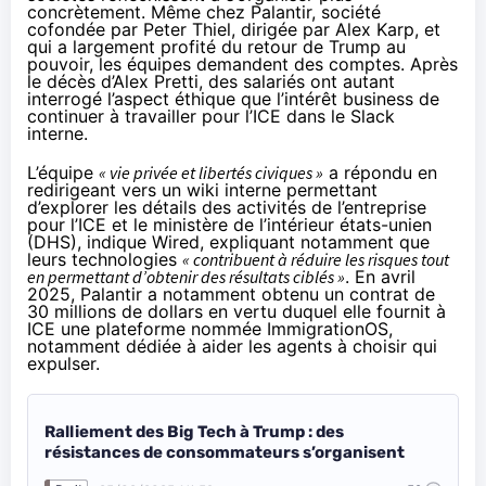
concrètement. Même chez Palantir, société
cofondée par Peter Thiel, dirigée par Alex Karp, et
qui a largement
profité
du retour de Trump
au
pouvoir
, les équipes demandent des comptes. Après
le décès d’Alex Pretti, des salariés ont autant
interrogé l’aspect éthique que l’intérêt business de
continuer à travailler pour l’ICE dans le Slack
interne.
L’équipe
« vie privée et libertés civiques »
a répondu en
redirigeant vers un wiki interne permettant
d’explorer les détails des activités de l’entreprise
pour l’ICE et le ministère de l’intérieur états-unien
(DHS),
indique Wired
, expliquant notamment que
leurs technologies
« contribuent à réduire les risques tout
en permettant d’obtenir des résultats ciblés »
. En avril
2025, Palantir a notamment obtenu un contrat de
30 millions de dollars en vertu duquel elle fournit à
ICE une plateforme nommée
ImmigrationOS
,
notamment dédiée à aider les agents à choisir qui
expulser.
Ralliement des Big Tech à Trump : des
résistances de consommateurs s’organisent