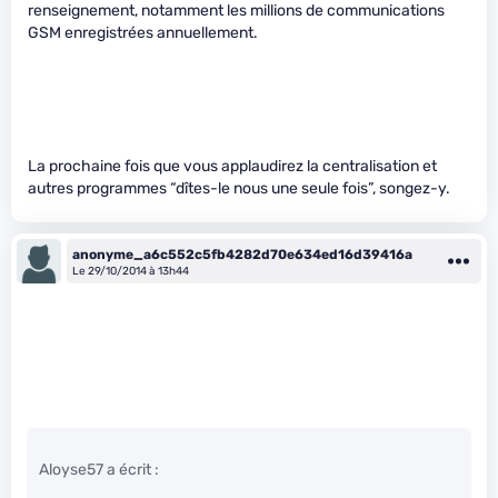
renseignement, notamment les millions de communications
GSM enregistrées annuellement.
La prochaine fois que vous applaudirez la centralisation et
autres programmes “dîtes-le nous une seule fois”, songez-y.
anonyme_a6c552c5fb4282d70e634ed16d39416a
Le 29/10/2014 à 13h44
Aloyse57 a écrit :