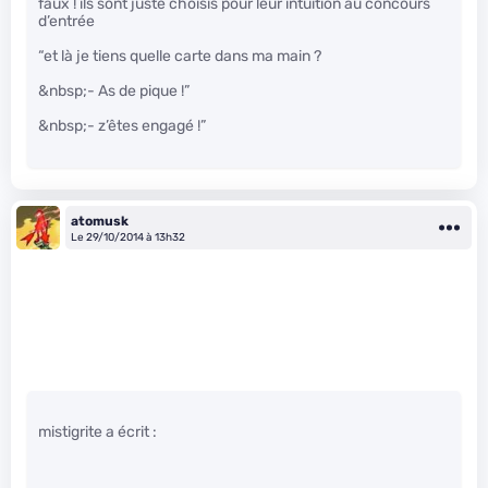
faux ! ils sont juste choisis pour leur intuition au concours
d’entrée
“et là je tiens quelle carte dans ma main ?
&nbsp;- As de pique !”
&nbsp;- z’êtes engagé !”
atomusk
Le 29/10/2014 à 13h32
mistigrite a écrit :