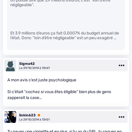
on puisse dire que 3,9 millions d’euros, c’est “loin d’être
négligeable”.
Et 3.9 millions d’euros ça fait 0,0007% du budget annuel de
l’état. Donc “loin d’être négligeable” est un peu exagéré …
Sigma42
Le 29/10/2014 à 13h47
A mon avis c’est juste psychologique
Si c’était “cochez si vous êtes éligible” bien plus de gens
zapperait la case…
linkin623
Premium
Le 29/10/2014 à 13h51
Tu payes une vignette et en plus, si tu as du GPL, tu raques en