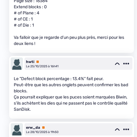
Page size : 16384
Extend blocks : 0
# of Plane : 4
# of CE : 1
# of Die : 1
Va falloir que je regarde d’un peu plus près, merci pour les
deux liens !
hwti
Premium
Le 25/10/2025 à 16h41
Le "Defect block percentage : 13.4%" fait peur.
Peut-être que les autres onglets peuvent confirmer les bad
blocks.
Ça pourrait expliquer que les puces soient marquées Biwin,
s'ils achètent les dies qui ne passent pas le contrôle qualité
SanDisk.
erw_da
Premium
Le 28/10/2025 à 11h50