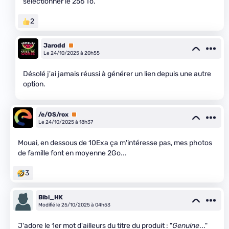
sélectionner le 256 To.
2
Jarodd
Premium
Le 24/10/2025 à 20h55
Désolé j'ai jamais réussi à générer un lien depuis une autre
option.
/e/OS/rox
Premium
Le 24/10/2025 à 18h37
Mouai, en dessous de 10Exa ça m'intéresse pas, mes photos
de famille font en moyenne 2Go...
3
Bibi_HK
Modifié le 25/10/2025 à 04h53
J'adore le 1er mot d'ailleurs du titre du produit : "
Genuine
..."