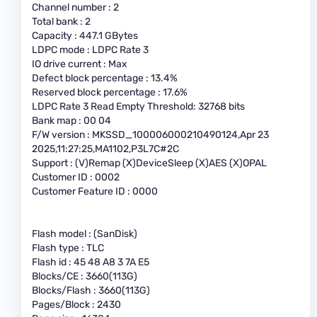
Channel number : 2
Total bank : 2
Capacity : 447.1 GBytes
LDPC mode : LDPC Rate 3
IO drive current : Max
Defect block percentage : 13.4%
Reserved block percentage : 17.6%
LDPC Rate 3 Read Empty Threshold: 32768 bits
Bank map : 00 04
F/W version : MKSSD_100006000210490124,Apr 23
2025,11:27:25,MA1102,P3L7C#2C
Support : (V)Remap (X)DeviceSleep (X)AES (X)OPAL
Customer ID : 0002
Customer Feature ID : 0000
Flash model : (SanDisk)
Flash type : TLC
Flash id : 45 48 A8 3 7A E5
Blocks/CE : 3660(113G)
Blocks/Flash : 3660(113G)
Pages/Block : 2430