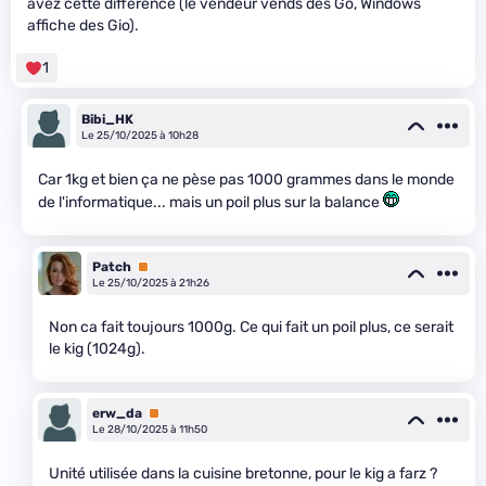
avez cette différence (le vendeur vends des Go, Windows
affiche des Gio).
1
Bibi_HK
Le 25/10/2025 à 10h28
Car 1kg et bien ça ne pèse pas 1000 grammes dans le monde
de l'informatique... mais un poil plus sur la balance
Patch
Premium
Le 25/10/2025 à 21h26
Non ca fait toujours 1000g. Ce qui fait un poil plus, ce serait
le kig (1024g).
erw_da
Premium
Le 28/10/2025 à 11h50
Unité utilisée dans la cuisine bretonne, pour le kig a farz ?