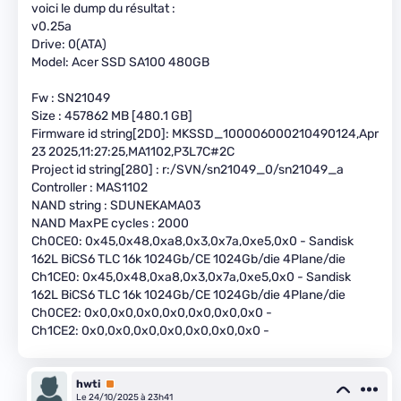
voici le dump du résultat :
v0.25a
Drive: 0(ATA)
Model: Acer SSD SA100 480GB
Fw : SN21049
Size : 457862 MB [480.1 GB]
Firmware id string[2D0]: MKSSD_100006000210490124,Apr
23 2025,11:27:25,MA1102,P3L7C#2C
Project id string[280] : r:/SVN/sn21049_0/sn21049_a
Controller : MAS1102
NAND string : SDUNEKAMA03
NAND MaxPE cycles : 2000
Ch0CE0: 0x45,0x48,0xa8,0x3,0x7a,0xe5,0x0 - Sandisk
162L BiCS6 TLC 16k 1024Gb/CE 1024Gb/die 4Plane/die
Ch1CE0: 0x45,0x48,0xa8,0x3,0x7a,0xe5,0x0 - Sandisk
162L BiCS6 TLC 16k 1024Gb/CE 1024Gb/die 4Plane/die
Ch0CE2: 0x0,0x0,0x0,0x0,0x0,0x0,0x0 -
Ch1CE2: 0x0,0x0,0x0,0x0,0x0,0x0,0x0 -
hwti
Premium
Le 24/10/2025 à 23h41