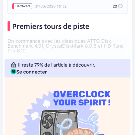
31/03/2020 13h32
20
Hardware
Premiers tours de piste
On commence avec les classiques ATTO Disk
Benchmark 4.01, CrystalDiskMark 8.0.6 et HD Tune
Pro 6.10.
Il reste 79% de l'article à découvrir.
Se connecter