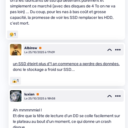
on a les fabricants de ssd qui désertent purement et
simplement ce marché (avec des disques de 4 To on ne va
pas loin) ... Du coup, pour les nas à bas coût et grosse
capacité, la promesse de voir les SSD remplacer les HDD,
c'est mort.
1
Albirew
Premium
Le 25/10/2025 à 17h09
un SSD éteint plus d'1 an commence a perdre des données.
donc le stockage a froid sur SSD...
1
luxian
Premium
Le 25/10/2025 à 18h58
Ah mmmmmiel !
Et dire que la tête de lecture d'un DD se colle facilement sur
le plateau au bout d'un moment, ce qui donne un crash
disque.