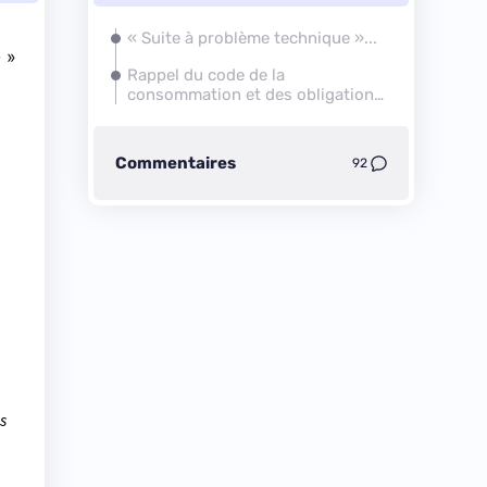
« Suite à problème technique »...
e
»
Rappel du code de la
consommation et des obligations
du FAI
Commentaires
92
s