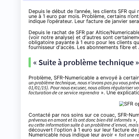
Depuis le début de l’année, les clients SFR qui
une à 1 euro par mois. Problème, certains n’on
indique l’opérateur. Leur facture de janvier se
Depuis le rachat de
SFR
par Altice/
Numericabl
(voir
notre analyse
) et d'autres sont certainem
obligatoire payante
à 1 euro pour les clients q
fournisseur d'accès. Les abonnements fibre e
« Suite à problème technique ».
Problème,
SFR
-
Numericable
a envoyé à certain
un problème technique, nous n'avons pas pu vous préven
01/01/15). Pour nous excuser, nous allons régulariser vot
facturation de ce service reprendra
». Une explicati
Contacté par nos soins sur ce couac,
SFR
-
Num
prévenus en amont et ils ont donc bien été informés
»,
eu cette information suite à un problème d’envoi, mais
découvert l'option à 1 euro sur leur facture de
Numericable
nous indique leur avoir «
fait une r