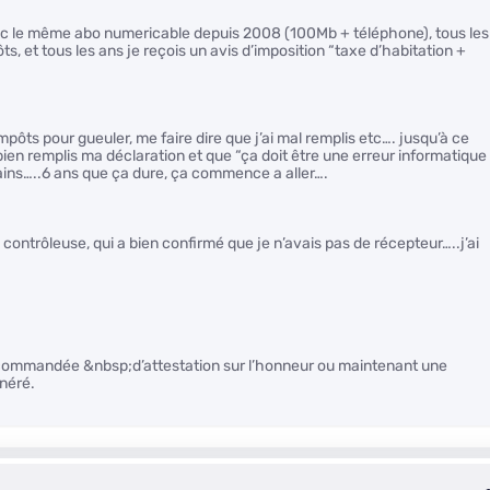
vec le même abo numericable depuis 2008 (100Mb + téléphone), tous les
, et tous les ans je reçois un avis d’imposition “taxe d’habitation +
mpôts pour gueuler, me faire dire que j’ai mal remplis etc…. jusqu’à ce
 bien remplis ma déclaration et que “ça doit être une erreur informatique
pains…..6 ans que ça dure, ça commence a aller….
ne contrôleuse, qui a bien confirmé que je n’avais pas de récepteur…..j’ai
recommandée &nbsp;d’attestation sur l’honneur ou maintenant une
onéré.