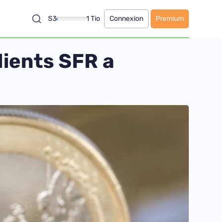
S3
1 Tio
Connexion
Premium
lients SFR a