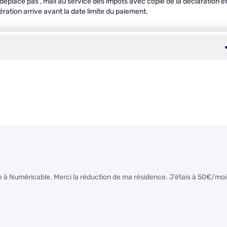
éplace pas , mail au service des impôts avec copie de la déclaration e
nération arrive avant la date limite du paiement.
e à Numéricable. Merci la réduction de ma résidence. J’étais à 50€/moi