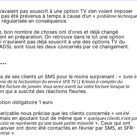
 n’avaient pas souscrit à une option TV s’en voient imposer
t pas été prévenus à temps à cause d’un «
problème techniqu
ra régularisée en conséquence.
e
, bon nombre de choses ont d'ores et déjà changé
ent en préparation. On retrouve dans le lot
une option
ui n'auraient pas déjà souscrit à une des options TV du
t ADSL sont tous les deux concernés par ce changement.
..
s de ses clients un SMS pour le moins surprenant : «
Suite à
ir de la facturation du service
SFR
TV (1 €/mois à compter du
re facture de janvier. Vous serez averti sur votre facture lorsque la
on qui a suscité
des réactions fleuries
.
ericable
nous précise que les clients concernés «
ont été
 mais en ajoutant tout de même que «
quelques clients n’ont pa
 cela ne représente qu’une toute petite minorité
». Ceux qui ont
 janvier ont donc été contactés en février par SMS, et
SFR
-
emise
».