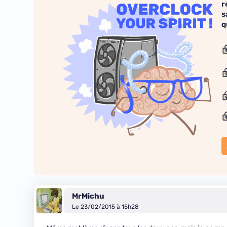
r
s
q
MrMichu
Le 23/02/2015 à 15h28