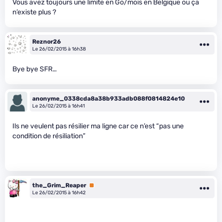
Vous avez toujours une limite en Go/mois en Belgique ou ça
n’existe plus ?
Reznor26
Le 26/02/2015 à 16h38
Bye bye SFR…
anonyme_0338cda8a38b933adb088f0814824e10
Le 26/02/2015 à 16h41
Ils ne veulent pas résilier ma ligne car ce n’est “pas une
condition de résiliation”
the_Grim_Reaper
Premium
Le 26/02/2015 à 16h42