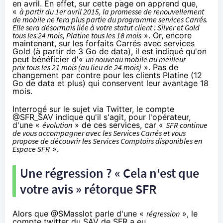
en avril. En effet, sur
cette page
on apprend que,
«
à partir du 1er avril 2015, la promesse de renouvellement
de mobile ne fera plus partie du programme services Carrés.
Elle sera désormais liée à votre statut client : Silver et Gold
tous les 24 mois, Platine tous les 18 mois
». Or, encore
maintenant, sur les forfaits Carrés avec services
Gold (à partir de 3 Go de data), il est indiqué qu'on
peut bénéficier d'«
un nouveau mobile au meilleur
prix tous les 21 mois (au lieu de 24 mois)
». Pas de
changement par contre pour les clients Platine (12
Go de data et plus) qui conservent leur avantage 18
mois.
Interrogé sur le sujet via Twitter,
le compte
@SFR_SAV indique
qu'il s'agit, pour l'opérateur,
d'une «
évolution
» de ces services, car «
SFR
continue
de vous accompagner avec les Services Carrés et vous
propose
de découvrir les Services Comptoirs disponibles en
Espace
SFR
».
Une régression ? « Cela n'est que
votre avis » rétorque
SFR
Alors que
@SMasslot parle d'une «
régression
»
, le
compte twitter du SAV de
SFR
a eu