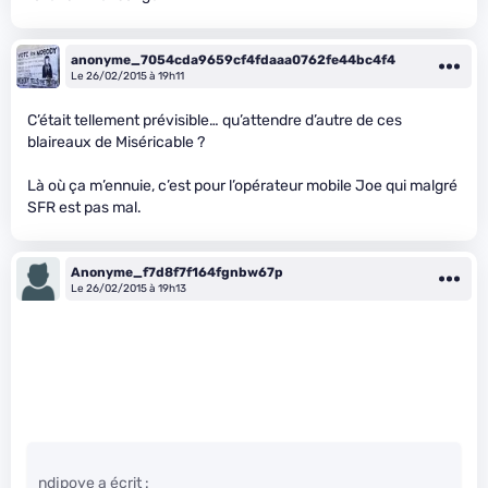
anonyme_7054cda9659cf4fdaaa0762fe44bc4f4
Le 26/02/2015 à 19h11
C’était tellement prévisible… qu’attendre d’autre de ces
blaireaux de Miséricable ?
Là où ça m’ennuie, c’est pour l’opérateur mobile Joe qui malgré
SFR est pas mal.
Anonyme_f7d8f7f164fgnbw67p
Le 26/02/2015 à 19h13
ndjpoye a écrit :