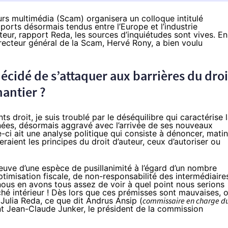
urs multimédia (Scam) organisera un colloque intitulé
pports désormais tendus entre l’Europe et l’industrie
uteur, rapport Reda, les sources d’inquiétudes sont vives. En
irecteur général de la Scam, Hervé Rony, a bien voulu
cidé de s’attaquer aux barrières du droi
hantier ?
roit, je suis troublé par le déséquilibre qui caractérise 
ées, désormais aggravé avec l’arrivée de ses nouveaux
-ci ait une analyse politique qui consiste à dénoncer, matin
eraient les principes du droit d’auteur, ceux d’autoriser ou
uve d’une espèce de pusillanimité à l’égard d’un nombre
timisation fiscale, de non-responsabilité des intermédiaire
t nous en avons tous assez de voir à quel point nous serions
 intérieur ! Dès lors que ces prémisses sont mauvaises, 
Julia Reda, ce que dit Andrus Ansip (
commissaire en charge d
nt Jean-Claude Junker, le président de la commission