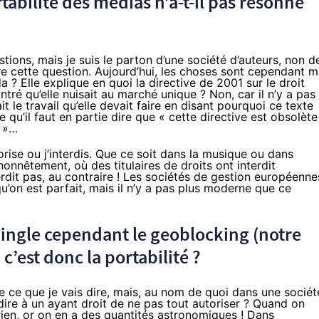
rtabilité des médias n’a-t-il pas résonné
ions, mais je suis le parton d’une société d’auteurs, non d
e cette question. Aujourd’hui, les choses sont cependant m
? Elle explique en quoi la directive de 2001 sur le droit
tré qu’elle nuisait au marché unique ? Non, car il n’y a pas
t le travail qu’elle devait faire en disant pourquoi ce texte
e qu’il faut en partie dire que « cette directive est obsolète
e »…
torise ou j’interdis. Que ce soit dans la musique ou dans
honnêtement, où des titulaires de droits ont interdit
nterdit pas, au contraire ! Les sociétés de gestion européenne
u’on est parfait, mais il n’y a pas plus moderne que ce
ngle cependant le geoblocking (
notre
 c’est donc la portabilité ?
ible ce que je vais dire, mais, au nom de quoi dans une sociét
dire à un ayant droit de ne pas tout autoriser ? Quand on
rien, or on en a des quantités astronomiques ! Dans