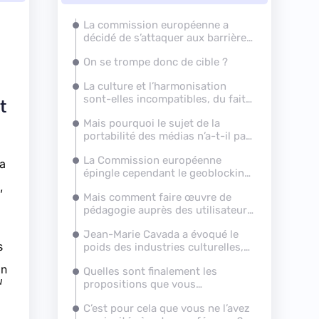
La commission européenne a
décidé de s’attaquer aux barrières
du droit d’auteur, que vous
On se trompe donc de cible ?
inspire ce chantier ?
La culture et l’harmonisation
sont-elles incompatibles, du fait
t
notamment de ce pouvoir
Mais pourquoi le sujet de la
d’autoriser et d’interdire ?
portabilité des médias n’a-t-il pas
résonné plus tôt ?
La Commission européenne
la
épingle cependant le geoblocking
,
(
notre actualité
). Votre seule
Mais comment faire œuvre de
réponse, c’est donc la
pédagogie auprès des utilisateurs
portabilité ?
et leur expliquer qu’il existe
Jean-Marie Cavada a
évoqué
le
encore des enclos ?
s
poids des industries culturelles,
535 milliards d’euros en Europe,
on
Quelles sont finalement
les
mais dans le même temps, il note
u
propositions
que vous
que la plupart des créateurs sont
conserveriez dans le rapport
« pauvres ». D’où vient cette
C’est pour cela que vous ne l’avez
Reda ?
contradiction ?