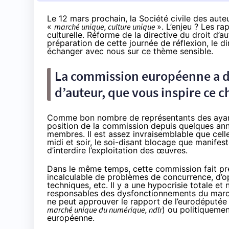
Le 12 mars prochain, la Société civile des aute
«
marché unique, culture unique
». L’enjeu ? Les ra
culturelle. Réforme de la directive du droit d’a
préparation de cette journée de réflexion, le d
échanger avec nous sur ce thème sensible.
La commission européenne a dé
d’auteur, que vous inspire ce c
Comme bon nombre de représentants des ayants d
position de la commission depuis quelques ann
membres. Il est assez invraisemblable que celle
midi et soir, le soi-disant blocage que manifest
d’interdire l’exploitation des œuvres.
Dans le même temps, cette commission fait pre
incalculable de problèmes de concurrence, d’op
techniques, etc. Il y a une hypocrisie totale e
responsables des dysfonctionnements du marché
ne peut approuver le rapport de l’eurodéputée 
marché unique du numérique, ndlr
) ou politiqueme
européenne.