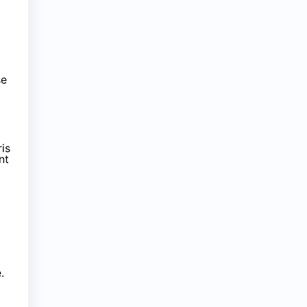
se
is
nt
.