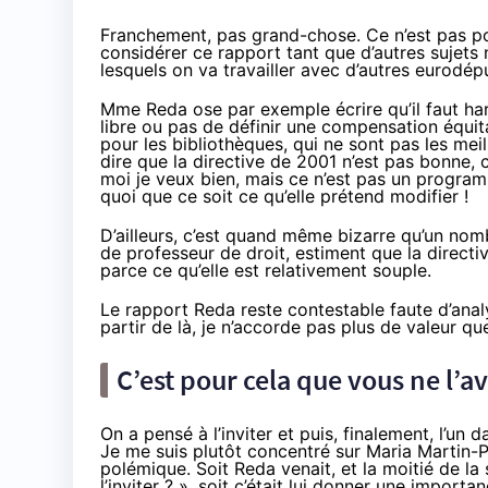
Franchement, pas grand-chose. Ce n’est pas p
considérer ce rapport tant que d’autres sujets
lesquels on va travailler avec d’autres eurod
Mme Reda ose par exemple écrire qu’il faut ha
libre ou pas de définir une compensation équita
pour les bibliothèques, qui ne sont pas les meil
dire que la directive de 2001 n’est pas bonne, c
moi je veux bien, mais ce n’est pas un program
quoi que ce soit ce qu’elle prétend modifier !
D’ailleurs, c’est quand même bizarre qu’un nom
de professeur de droit, estiment que la direc
parce ce qu’elle est relativement souple.
Le rapport Reda reste contestable faute d’analys
partir de là, je n’accorde pas plus de valeur qu
C’est pour cela que vous ne l’a
On a pensé à l’inviter et puis, finalement, l’un d
Je me suis plutôt concentré sur Maria Martin-Pr
polémique. Soit Reda venait, et la moitié de la s
l’inviter ? », soit c’était lui donner une impor