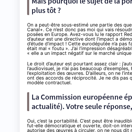
Mais pourquoi le sujet de la po
plus tôt ?
On a peut-être sous-estimé une partie des quest
Canal+. Ce n’est donc pas moi qui vais résoudr
posées en Europe. Avez-vous lu le rapport Reda 
d’auteur est une directive dont l’impact a démon
d’étude d’impact ! Cette eurodéputée n’a pas fai
était mal « foutu ». J’ai l’impression désagréabl
« elle a un impact négatif sur le marché uniqu
Le droit d’auteur est pourtant assez clair : j’au
l’audiovisuel, je n’ai pas beaucoup d’exemples, 
l’exploitation des œuvres. D’ailleurs, on ne l’i
ont des accords de réciprocité. Je ne dis pas q
modèle contractuel.
La Commission européenne épi
actualité
). Votre seule réponse,
Oui, c’est la portabilité. C’est peut être inaud
fut-elle démocratique et ouverte, doit-on inter
autorise des œuvres à circuler, on ne nous dit 