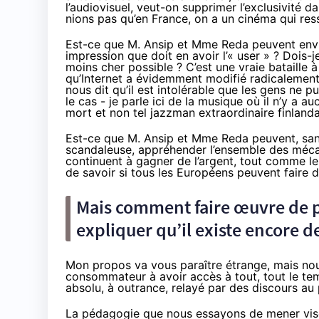
l’audiovisuel, veut-on supprimer l’exclusivité 
nions pas qu’en France, on a un
cinéma
qui res
Est-ce que M. Ansip et Mme Reda peuvent envis
impression que doit en avoir l’« user » ? Dois-j
moins cher possible ? C’est une vraie bataille 
qu’Internet a évidemment modifié radicalement 
nous dit qu’il est intolérable que les gens ne pu
le cas - je parle ici de la musique où il n’y a 
mort et non tel jazzman extraordinaire finlanda
Est-ce que M. Ansip et Mme Reda peuvent, san
scandaleuse, appréhender l’ensemble des méca
continuent à gagner de l’argent, tout comme le
de savoir si tous les Européens peuvent faire de
Mais comment faire œuvre de pé
expliquer qu’il existe encore d
Mon propos va vous paraître étrange, mais nous
consommateur à avoir accès à tout, tout le tem
absolu, à outrance, relayé par des discours au 
La pédagogie que nous essayons de mener vise