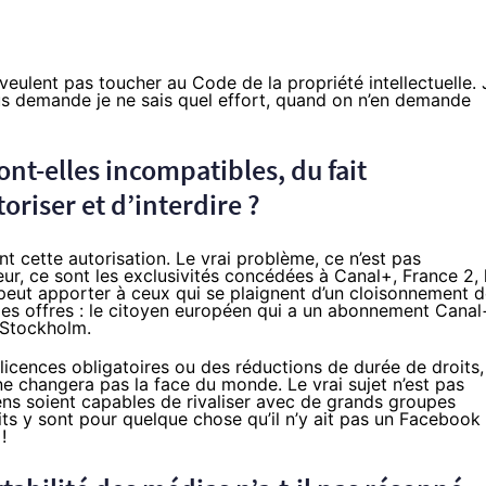
veulent pas toucher au Code de la propriété intellectuelle. 
ous demande je ne sais quel effort, quand on n’en demande
ont-elles incompatibles, du fait
riser et d’interdire ?
nt cette autorisation. Le vrai problème, ce n’est pas
ur, ce sont les exclusivités concédées à Canal+, France 2, 
peut apporter à ceux qui se plaignent d’un cloisonnement 
é des offres : le citoyen européen qui a un abonnement Canal
à Stockholm.
s licences obligatoires ou des réductions de durée de droits,
 changera pas la face du monde. Le vrai sujet n’est pas
éens soient capables de rivaliser avec de grands groupes
oits y sont pour quelque chose qu’il n’y ait pas un Facebook
!