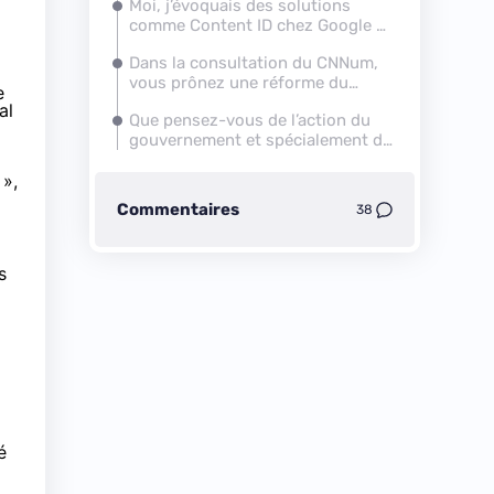
Moi, j’évoquais des solutions
comme
Content ID
chez Google et
son équivalent chez Dailymotion.
Dans la
consultation du CNNum
,
Pourquoi ne travaillez-vous pas
vous prônez une réforme du
avec ces acteurs ?
e
partage de la valeur. Quelles
al
Que pensez-vous de l’action du
seraient les clefs ? Une taxe sur
gouvernement et spécialement de
la bande passante, une
Fleur Pellerin dans la mise en
compensation générale voulue
 »,
œuvre de vos revendications ?
par la SACEM ?
Commentaires
38
s
é