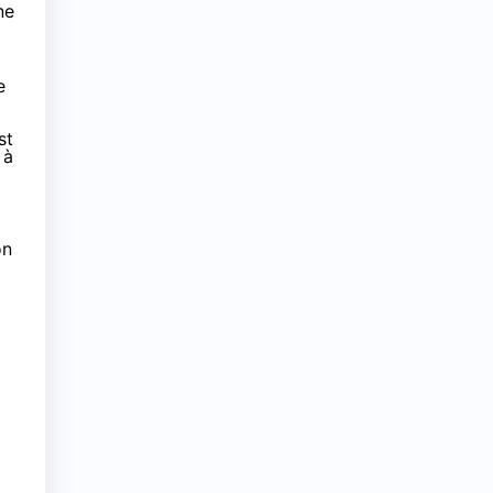
ne
e
st
 à
on