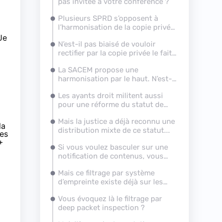
pas invitée à votre conférence ?
Plusieurs SPRD s’opposent à
l’harmonisation de la copie privée,
qui permettrait pourtant de lutter
Je
N’est-il pas biaisé de vouloir
contre le marché gris. Pourquoi ?
rectifier par la copie privée le fait
que ces entreprises soient
La SACEM propose une
installées en Asie, d’autant que
harmonisation par le haut. N’est-
ces sont les consommateurs qui
ce pas envisageable ?
payent finalement ?
Les ayants droit militent aussi
pour une réforme du statut de
l’hébergeur
. Qu’est-ce qui
Mais la justice a déjà reconnu une
cloche ?
la
distribution mixte de ce statut...
des
+
Si vous voulez basculer sur une
notification de contenus, vous
glissez vers un système de
Mais ce filtrage par système
filtrage...
d’empreinte existe déjà sur les
plateformes vidéo
Vous évoquez là le filtrage par
deep packet inspection ?