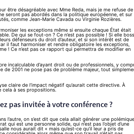
our être désagréable avec Mme Reda, mais je me refuse de
 ne seront pas abordés dans la politique européenne, et sur
éputés, comme Jean-Marie Cavada ou Virginie Rozières.
rmoniser les exceptions même si ensuite chaque État était
ble. De qui se fout-on ? Ce n’est pas possible ! Si elle bos
leurs défenseurs du droit d’auteur, et si son intérêt est de
ar il faut harmoniser et rendre obligatoire les exceptions,
me ! Ce n’est pas ce rapport qui permettra de modifier en
bre incalculable d’ayant droit ou de professionnels, y compr
tive de 2001 ne pose pas de problème majeur, tout simpleme
e claire de l’impact négatif qu’aurait cette directive. À
e cela à ses propositions.
vez pas invitée à votre conférence ?
ans l’autre, on s’est dit que cela allait générer une polémique
at qui est une personne solide, qui n’est pas l’objet d’une
alle nous aurait dit « mais qu’est-ce qu’il leur a pris de
tance considérable alors même que son travail n’était pas