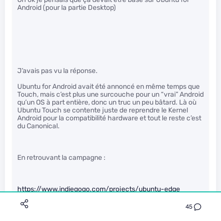
Android (pour la partie Desktop)
J’avais pas vu la réponse.
Ubuntu for Android avait été annoncé en même temps que
Touch, mais c’est plus une surcouche pour un “vrai” Android
qu’un OS à part entière, donc un truc un peu bâtard. Là où
Ubuntu Touch se contente juste de reprendre le Kernel
Android pour la compatibilité hardware et tout le reste c’est
du Canonical.
En retrouvant la campagne :
https://www.indiegogo.com/projects/ubuntu-edge
45
L’Edge devait être livré avec un Android et un Ubuntu Touch