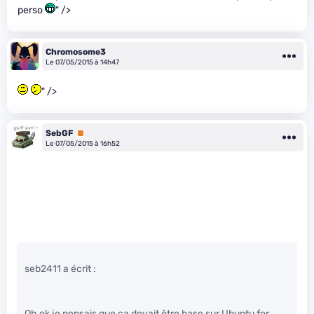
perso
" />
Chromosome3
Le 07/05/2015 à 14h47
" />
SebGF
Premium
Le 07/05/2015 à 16h52
seb2411 a écrit :
Oh ok je pensais que ça devait être base sur Ubuntu for