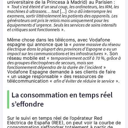
universitaire de la Princesa à Madrid)
au Parisien
:
«
Tout s’est éteint d’un seul coup, les ordinateurs, les IRM, les
machines à ultrasons… tout
[…]
On a dû interrompre les
examens, sortir littéralement les patients des appareils. Les
générateurs ont pris le relais mais uniquement pour les
équipements d’urgence. Seuls les services de soins intensifs
et critiques sont fonctionnels
».
Même chose dans les télécoms, avec Vodafone
espagne
qui annonce
que la «
panne massive du réseau
électrique dans la plupart des provinces d’Espagne a eu un
impact sur les communications et les infrastructures
». Son
réseau mobile est «
temporairement actif à 70 %, grâce à
des groupes électrogènes de secours, mais son
fonctionnement dépendra de la durée de l’incident
»
Vodafone Espagne demande à ses clients de faire
« un usage responsable » des ressources de
télécommunication «
afin d’éviter de réduire le service
».
La consommation en temps réel
s’effondre
Sur le
suivi en temps réel de l’opérateur Red
Eléctrica de España
(REE), on peut voir la courbe de
consommation s’effondrer totalement à partir de