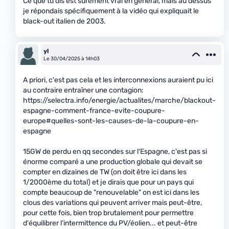
Ce que tu dis est sûrement vrai en général, mais au dessus
je répondais spécifiquement à la vidéo qui expliquait le
black-out italien de 2003.
yl
Le 30/04/2025 à 14h03
A priori, c'est pas cela et les interconnexions auraient pu ici
au contraire entraîner une contagion:
https://selectra.info/energie/actualites/marche/blackout-
espagne-comment-france-evite-coupure-
europe#quelles-sont-les-causes-de-la-coupure-en-
espagne
15GW de perdu en qq secondes sur l'Espagne, c'est pas si
énorme comparé a une production globale qui devait se
compter en dizaines de TW (on doit être ici dans les
1/2000ème du total) et je dirais que pour un pays qui
compte beaucoup de "renouvelable" on est ici dans les
clous des variations qui peuvent arriver mais peut-être,
pour cette fois, bien trop brutalement pour permettre
d'équilibrer l’intermittence du PV/éolien... et peut-être