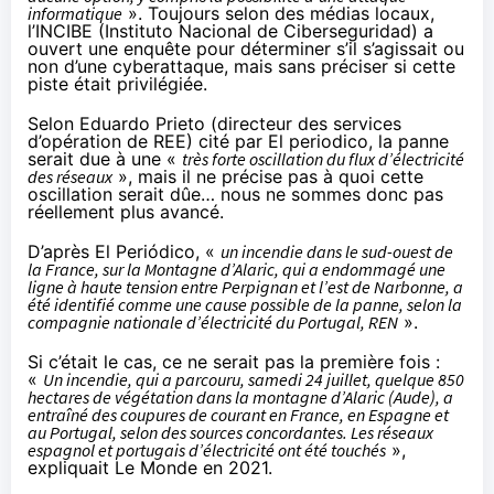
informatique
». Toujours selon des médias locaux,
l’INCIBE (Instituto Nacional de Ciberseguridad) a
ouvert une enquête pour déterminer s’il s’agissait ou
non d’une cyberattaque, mais sans préciser si cette
piste était privilégiée.
Selon Eduardo Prieto (directeur des services
d’opération de REE)
cité par El periodico
, la panne
serait due à une «
très forte oscillation du flux d’électricité
des réseaux
», mais il ne précise pas à quoi cette
oscillation serait dûe… nous ne sommes donc pas
réellement plus avancé.
D’après El Periódico
, «
un incendie dans le sud-ouest de
la France, sur la Montagne d’Alaric, qui a endommagé une
ligne à haute tension entre Perpignan et l’est de Narbonne, a
été identifié comme une cause possible de la panne, selon la
compagnie nationale d’électricité du Portugal, REN
».
Si c’était le cas, ce ne serait pas la première fois :
«
Un incendie, qui a parcouru, samedi 24 juillet, quelque 850
hectares de végétation dans la montagne d’Alaric (Aude), a
entraîné des coupures de courant en France, en Espagne et
au Portugal, selon des sources concordantes. Les réseaux
espagnol et portugais d’électricité ont été touchés
»,
expliquait Le Monde en 2021
.