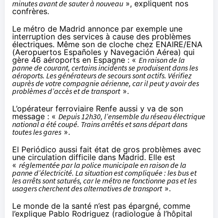
minutes avant de sauter à nouveau
», expliquent nos
confrères.
Le métro de Madrid annonce par exemple
une
interruption des services
à cause des problèmes
électriques.
Même son de cloche chez ENAIRE/ENA
(Aeropuertos Españoles y Navegación Aérea) qui
gère 46 aéroports en Espagne : «
En raison de la
panne de courant, certains incidents se produisent dans les
aéroports. Les générateurs de secours sont actifs. Vérifiez
auprès de votre compagnie aérienne, car il peut y avoir des
problèmes d’accès et de transport
».
L’opérateur ferroviaire Renfe aussi
y va de son
message
: «
Depuis 12h30, l’ensemble du réseau électrique
national a été coupé. Trains arrêtés et sans départ dans
toutes les gares
».
El Periódico aussi fait état de gros problèmes avec
une circulation difficile dans Madrid. Elle est
«
réglementée par la police municipale en raison de la
panne d’électricité. La situation est compliquée : les bus et
les arrêts sont saturés, car le métro ne fonctionne pas et les
usagers cherchent des alternatives de transport
».
Le monde de la santé n’est pas épargné, comme
l’explique Pablo Rodriguez (radiologue à l’hôpital