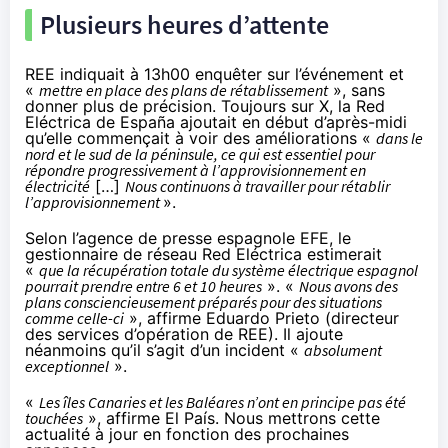
Plusieurs heures d’attente
REE indiquait à 13h00 enquêter sur l’événement
et
«
mettre en place des plans de rétablissement
», sans
donner plus de précision. Toujours sur
X
, la Red
Eléctrica de España ajoutait en début d’après-midi
qu’elle commençait à voir des améliorations «
dans le
nord et le sud de la péninsule, ce qui est essentiel pour
répondre progressivement à l’approvisionnement en
électricité
[…]
Nous continuons à travailler pour rétablir
l’approvisionnement
».
Selon l’agence de presse espagnole EFE
, le
gestionnaire de réseau Red Eléctrica estimerait
«
que la récupération totale du système électrique espagnol
pourrait prendre entre 6 et 10 heures
». «
Nous avons des
plans consciencieusement préparés pour des situations
comme celle-ci
», affirme Eduardo Prieto (directeur
des services d’opération de REE). Il ajoute
néanmoins qu’il s’agit d’un incident «
absolument
exceptionnel
».
«
Les îles Canaries et les Baléares n’ont en principe pas été
touchées
», affirme El País. Nous mettrons cette
actualité à jour en fonction des prochaines