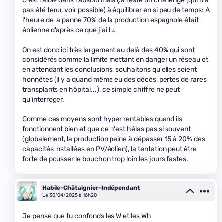
C'est faible dans l'absolu mais ça reste un challenge (qui n'a
pas été tenu, voir possible) à équilibrer en si peu de temps: A
l'heure de la panne 70% de la production espagnole était
éolienne d'après ce que j'ai lu.
On est donc ici très largement au delà des 40% qui sont
considérés comme la limite mettant en danger un réseau et
en attendant les conclusions, souhaitons qu'elles soient
honnêtes (il y a quand même eu des décès, pertes de rares
transplants en hôpital...), ce simple chiffre ne peut
qu'interroger.
Comme ces moyens sont hyper rentables quand ils
fonctionnent bien et que ce n'est hélas pas si souvent
(globalement, la production peine à dépasser 15 à 20% des
capacités installées en PV/éolien), la tentation peut être
forte de pousser le bouchon trop loin les jours fastes.
Habile-Châtaignier-Indépendant
Le 30/04/2025 à 16h20
Je pense que tu confonds les W et les Wh