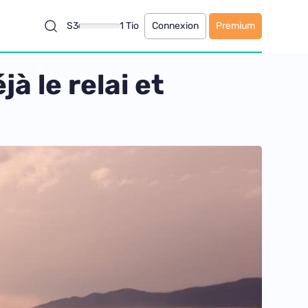
S3
1 Tio
Connexion
Premium
à le relai et