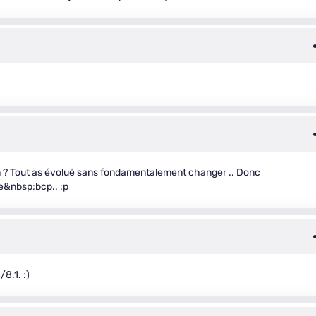
ion ? Tout as évolué sans fondamentalement changer .. Donc
e&nbsp;bcp.. :p
8.1. :)