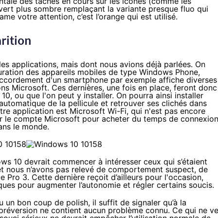
ntale des tâches en cours sur les icones (comme les
 vert plus sombre remplaçant la variante presque fluo qui
me votre attention, c’est l’orange qui est utilisé.
arition
les applications, mais dont nous avions déjà parlées. On
iguration des appareils mobiles de type Windows Phone,
raccordement d'un smartphone par exemple affiche diverses
ons Microsoft. Ces dernières, une fois en place, feront donc
 10
, ou que l'on peut y installer. On pourra ainsi installer
automatique de la pellicule et retrouver ses clichés dans
utre application est Microsoft Wi-Fi, qui n'est pas encore
liser le compte Microsoft pour acheter du temps de connexio
ans le monde.
ws 10
devrait commencer à intéresser ceux qui s’étaient
n et nous n’avons pas relevé de comportement suspect, de
e Pro 3
. Cette dernière reçoit d’ailleurs pour l'occasion,
ues pour augmenter l’autonomie et régler certains soucis.
çu un bon coup de polish, il suffit de signaler qu’à la
 préversion ne contient aucun problème connu. Ce qui ne v