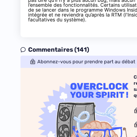
pas dire qu’il n’y a plus aucun bug, mais aucun
l’ensemble des fonctionnalités. Certains utilisa
de se lancer dans le programme Windows Insider
intégrée et ne reviendra qu’après la RTM (l'Insi
facultatives du système).
Commentaires (141)
Abonnez-vous pour prendre part au débat
C
r
s
q