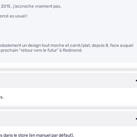
2015 , j’accroche vraiment pas.
orcé as usual !
 et globalement un design tout moche et carré/plat, depuis 8, face auquel
prochain “retour vers le futur” à Redmond.
s.
pps dans le store (en manuel par défaut).