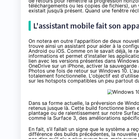
de retours pour remettre la progression horizo
téléchargements ou les copies de fichiers), un
existait jusqu’à présent. Quand une fenêtre récla
L'assistant mobile fait son app
On notera en outre l'apparition de deux nouvel
trouve ainsi un assistant pour aider à la conf
Android ou iOS. Comme on le savait déjà, le 
informations et permet d'installer les applicati
lien avec les versions présentes dans
Windows
OneDrive sur un iPhone, activer la sauvegarde 
Photos une fois de retour sur
Windows 10
. L'a
totalement fonctionnelle. L'objectif est d'uti
sur les hotspots compatibles un peu partout d
Dans sa forme actuelle, la préversion de
Windo
retenus jusque là. Cette build fonctionne bie
plantage ou de ralentissement sur notre
Surfac
comme la Surface 3, des améliorations spécifiq
En fait, s’il fallait un signe que le système a re
différence des builds précédentes, la nouvelle