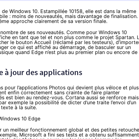
ld de Windows 10. Estampillée 10158, elle est dans la même
bile : moins de nouveautés, mais davantage de finalisation.
ème approche clairement de sa version finale.
 le nombre de ses nouveautés. Comme pour
Windows 10
fiche en tant que tel et non plus comme le projet Spartan. 
cher le bouton Accueil (réclamé par les testeurs), d’importe
nger ce qui est affiché au démarrage, de basculer sur un
sique quand Edge n’est plus au premier plan ou encore de
e à jour des applications
pour l’applications Photos qui devient plus véloce et plus
nent enfin correctement sans crainte de faire planter
imés est bien au rendez-vous. Cortana aussi se renforce mais
par exemple la possibilité de dicter d’une traite l’envoi d’un
texte à la suite.
r un meilleur fonctionnement global et des petites retouch
exemple, Microsoft a fini ses tests et a obtenu suffisamment