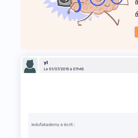
yl
Le 01/07/2015 à 07h45
ledufakademy a écrit :