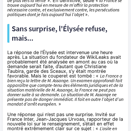
de plus vers la vérité
». En définitive, seule «
la France se
trouve aujourd’hui en mesure de m’offrir la protection
nécessaire contre, et exclusivement contre, les persécutions
politiques dont je fais aujourd’hui l’objet
».
Sans surprise, l'Élysée refuse,
mais...
La réponse de l’Élysée est
intervenue une heure
après
. La situation du fondateur de WikiLeaks avait
probablement été analysée en amont au cas où la
demande serait faite, d’autant que Christiane
Taubira, garde des Sceaux, s’y était montrée
favorable. Mais le couperet est tombé : «
La France a
bien reçu la lettre de M. Assange. Un examen approfondi fait
apparaître que compte-tenu des éléments juridiques et de la
situation matérielle de M. Assange, la France ne peut pas
donner suite à sa demande. La situation de M. Assange ne
présente pas de danger immédiat. Il fait en outre l’objet d’un
mandat d’arrêt européen.
»
Une réponse qui n’est pas une surprise. Invité sur
France Inter, Jean-Jacques Urvoas, rapporteur de la
nouvelle loi sur le renseignement, s’était en effet
montré extrêmement clair sur ce sujet
: «
L’asile en