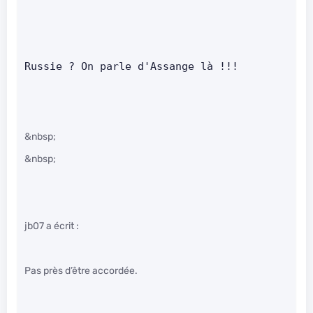
Russie ? On parle d'Assange là !!!   
&nbsp;
&nbsp;
jb07 a écrit :
Pas près d’être accordée.