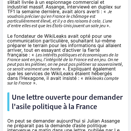
s’était livrée à un
espionnage commercial et
industriel massif
. Assange, interviewé en duplex sur
TF1 la semaine dernière, avait alors averti : «
Je
voudrais préciser qu’en France le chômage est
particulièrement élevé, et il y a des raisons à cela. L’une
d’entre elles est que les États-Unis jouent un sale jeu
».
Le fondateur de WikiLeaks avait opté pour une
communication particulière, souhaitant lui-même
préparer le terrain pour les informations qui allaient
arriver, tout en essayant d’activer la fierté
française : «
Les intérêts politiques et économiques de la
France sont en jeu, l'intégrité de la France est en jeu. On ne
peut pas les piétiner, on ne peut pas piétiner sa souveraineté,
ce serait vraiment une honte
». Expliquant également
que les services de WikiLeaks étaient hébergés
dans l’Hexagone, il avait insisté : «
Wikileaks compte
sur la France
».
Une lettre ouverte pour demander
l'asile politique à la France
On peut se demander aujourd’hui si Julian Assange
ne préparait pas la demande d’asile politique
intervenue ce matin dans une lettre, publiée par
Le