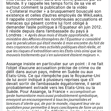
Monde
. Il y rappelle les temps forts de sa vie et
surtout comment la publication de la vidéo
« Collateral murder » a brusquement bousculé son
existence et celles d’autres employés de WikiLeaks.
Il rappelle comment les nombreuses accusations et
menaces qui pèsent contre lui l’ont obligé à
demander l’asile politique à l’Équateur en juin 2012.
Il réside depuis dans l’ambassade du pays à
Londres : «
Après deux mois d’étude approfondie, le
ministère des Affaires étrangères de l’Équateur a considéré
que la persécution qui était menée à mon encontre du fait de
mes croyances et de mes activités politiques était réelle, et
que les risques d’extradition vers les États-Unis ainsi que les
mauvais traitements qui s’en suivraient étaient majeurs
».
Assange insiste en particulier sur un point : il ne fait
l’objet d’aucune accusation précise de crime ou de
délit dans aucun pays, même en Suède ou aux
États-Unis. Ce qui n’empêche pas le Royaume-Uni
de lui avoir indiqué à plusieurs reprises que s’il
devait sortir de l’ambassade équatorienne, il serait
probablement extradé vers les États-Unis ou la
Suède. Pour Assange, la France «
accomplirait un
geste humanitaire mais aussi probablement symbolique,
envoyant un encouragement à tous les journalistes et
lanceurs d’alerte qui, de par le monde, risquent leur vie au
quotidien pour permettre à leurs concitoyens de faire un pas