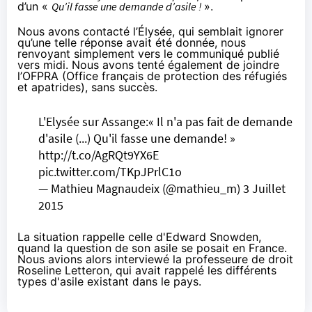
d’un «
Qu’il fasse une demande d’asile !
».
Nous avons contacté l’Élysée, qui semblait ignorer
qu’une telle réponse avait été donnée, nous
renvoyant simplement vers le communiqué publié
vers midi. Nous avons tenté également de joindre
l’OFPRA
(Office français de protection des réfugiés
et apatrides), sans succès.
L'Elysée sur Assange:« Il n'a pas fait de demande
d'asile (...) Qu'il fasse une demande! »
http://t.co/AgRQt9YX6E
pic.twitter.com/TKpJPrlC1o
— Mathieu Magnaudeix (@mathieu_m)
3 Juillet
2015
La situation rappelle celle d'
Edward Snowden
,
quand la question de son asile se posait en France.
Nous avions alors interviewé la professeure de droit
Roseline Letteron, qui avait rappelé les
différents
types d'asile
existant dans le pays.