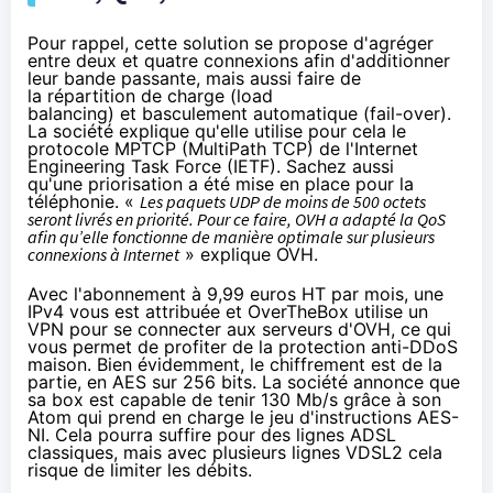
Pour rappel, cette solution se propose d'agréger
entre deux et quatre connexions afin d'additionner
leur bande passante, mais aussi faire de
la
répartition de charge
(load
balancing) et
basculement automatique
(fail-over).
La société explique qu'elle utilise pour cela
le
protocole MPTCP
(MultiPath TCP) de l'Internet
Engineering Task Force (IETF). Sachez aussi
qu'une priorisation a été mise en place pour la
téléphonie. «
Les paquets UDP de moins de 500 octets
seront livrés en priorité. Pour ce faire, OVH a adapté la QoS
afin qu’elle fonctionne de manière optimale sur plusieurs
connexions à Internet
» explique OVH.
Avec l'abonnement à 9,99 euros HT par mois, une
IPv4 vous est attribuée et OverTheBox utilise un
VPN pour se connecter aux serveurs d'OVH, ce qui
vous permet de profiter de la protection anti-DDoS
maison. Bien évidemment, le chiffrement est de la
partie, en AES sur 256 bits. La société annonce que
sa box est capable de tenir 130 Mb/s grâce à son
Atom qui prend en charge le jeu d'instructions AES-
NI. Cela pourra suffire pour des lignes ADSL
classiques, mais avec plusieurs lignes
VDSL2
cela
risque de limiter les débits.