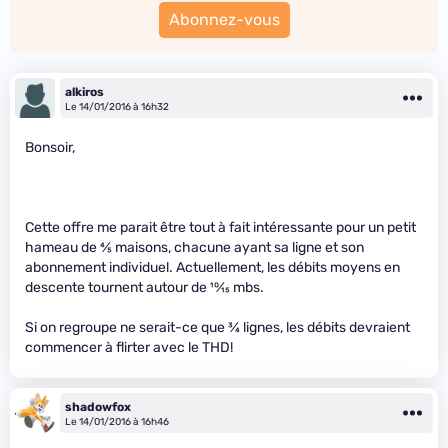
Abonnez-vous
alkiros
Le 14/01/2016 à 16h32
Bonsoir,
Cette offre me parait être tout à fait intéressante pour un petit
hameau de
4
⁄
5
maisons, chacune ayant sa ligne et son
abonnement individuel. Actuellement, les débits moyens en
descente tournent autour de
10
⁄
15
mbs.
Si on regroupe ne serait-ce que
3
⁄
4
lignes, les débits devraient
commencer à flirter avec le THD!
shadowfox
Le 14/01/2016 à 16h46