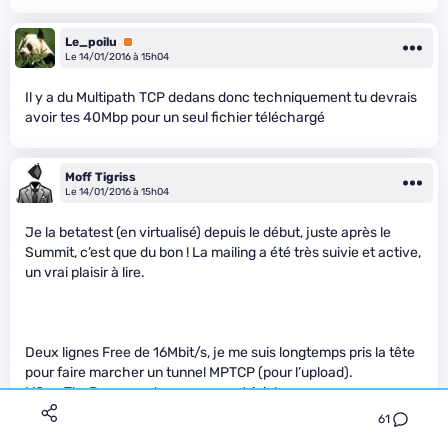
Le_poilu
Premium
Le 14/01/2016 à 15h04
Il y a du Multipath TCP dedans donc techniquement tu devrais
avoir tes 40Mbp pour un seul fichier téléchargé
Moff Tigriss
Le 14/01/2016 à 15h04
Je la betatest (en virtualisé) depuis le début, juste après le
Summit, c’est que du bon ! La mailing a été très suivie et active,
un vrai plaisir à lire.
Deux lignes Free de 16Mbit/s, je me suis longtemps pris la tête
pour faire marcher un tunnel MPTCP (pour l’upload).
L’OverTheBox a rendu ça presque trivial.
61
Mais j’ai vu des exemples très extrêmes passer sur la mailing