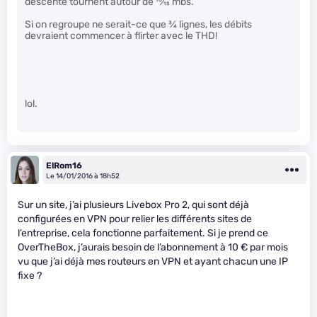
descente tournent autour de
10
⁄
15
mbs.
Si on regroupe ne serait-ce que
3
⁄
4
lignes, les débits
devraient commencer à flirter avec le THD!
lol.
ElRom16
Le 14/01/2016 à 18h52
Sur un site, j’ai plusieurs Livebox Pro 2, qui sont déjà
configurées en VPN pour relier les différents sites de
l’entreprise, cela fonctionne parfaitement. Si je prend ce
OverTheBox, j’aurais besoin de l’abonnement à 10 € par mois
vu que j’ai déjà mes routeurs en VPN et ayant chacun une IP
fixe ?