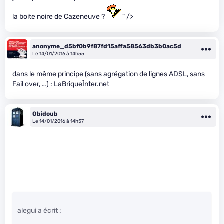
la boite noire de Cazeneuve ?
" />
anonyme_d5bf0b9f87fd15affa58563db3b0ac5d
Le 14/01/2016 à 14h55
dans le même principe (sans agrégation de lignes ADSL, sans
Fail over, …) :
LaBriqueÎnter.net
Obidoub
Le 14/01/2016 à 14h57
alegui a écrit :