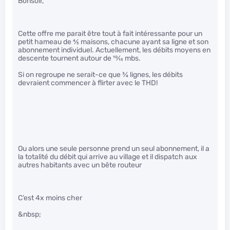
Bonsoir,
Cette offre me parait être tout à fait intéressante pour un
petit hameau de
4
⁄
5
maisons, chacune ayant sa ligne et son
abonnement individuel. Actuellement, les débits moyens en
descente tournent autour de
10
⁄
15
mbs.
Si on regroupe ne serait-ce que
3
⁄
4
lignes, les débits
devraient commencer à flirter avec le THD!
Ou alors une seule personne prend un seul abonnement, il a
la totalité du débit qui arrive au village et il dispatch aux
autres habitants avec un bête routeur
C’est 4x moins cher
&nbsp;