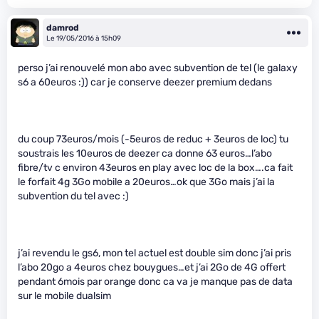
damrod
Le 19/05/2016 à 15h09
perso j’ai renouvelé mon abo avec subvention de tel (le galaxy
s6 a 60euros :)) car je conserve deezer premium dedans
du coup 73euros/mois (-5euros de reduc + 3euros de loc) tu
soustrais les 10euros de deezer ca donne 63 euros…l’abo
fibre/tv c environ 43euros en play avec loc de la box….ca fait
le forfait 4g 3Go mobile a 20euros…ok que 3Go mais j’ai la
subvention du tel avec :)
j’ai revendu le gs6, mon tel actuel est double sim donc j’ai pris
l’abo 20go a 4euros chez bouygues…et j’ai 2Go de 4G offert
pendant 6mois par orange donc ca va je manque pas de data
sur le mobile dualsim