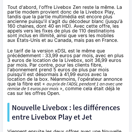
Tout d'abord,
l'offre Livebox Zen
reste la même. La
partie modem provient donc de la
Livebox
Play,
tandis que la partie multimédia est encore plus
ancienne puisqu'il s'agit du décodeur blanc (jusqu'à
160 chaines, dont 40 en HD). Avec cette offre, les
appels vers les fixes de plus de 110 destinations
sont inclus en illimité, ainsi que vers les mobiles
aux États-Unis et au Canada, mais pas en France.
Le tarif de la version xDSL est le même que
précédemment : 33,99 euros par mois, avec en plus
3 euros de location de la
Livebox
, soit
36,99 euros
par mois
. Par contre, pour les clients fibre,
l'abonnement prend 5 euros de plus par mois
puisqu'il est désormais à 41,99 euros avec la
location de la box. Néanmoins, l'opérateur annonce
que
la fibre
est «
au prix de l’ADSL pendant 1 an avec une
remise de 5 euros par mois
», comme cela était déjà le
cas sur les offres Open.
Nouvelle
Livebox
: les différences
entre
Livebox
Play et Jet
Viennent ensuite les deux offres avec une Nouvelle