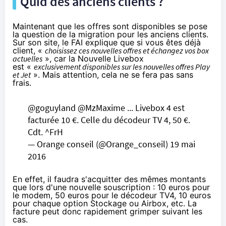
Quid des anciens clients ?
Maintenant que les offres sont disponibles se pose
la question de la migration pour les anciens clients.
Sur son site
, le
FAI
explique que si vous êtes déjà
client, «
choisissez ces nouvelles offres et échangez vos box
actuelles
», car la Nouvelle
Livebox
est «
exclusivement disponibles sur les nouvelles offres Play
et Jet
». Mais attention, cela ne se fera pas sans
frais.
@goguyland
@MzMaxime
...
Livebox
4 est
facturée 10 €. Celle du décodeur TV 4, 50 €.
Cdt. ^FrH
—
Orange
conseil (@
Orange
_conseil)
19 mai
2016
En effet, il faudra s'acquitter des mêmes montants
que lors d'une nouvelle souscription : 10 euros pour
le modem, 50 euros pour le décodeur TV4, 10 euros
pour chaque option Stockage ou Airbox, etc. La
facture peut donc rapidement grimper suivant les
cas.