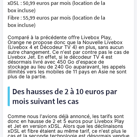
xDSL :
50,99 euros par mois
(location de la
box incluse)
Fibre :
55,99 euros par mois
(location de la
box incluse)
Comparé à la précédente
offre Livebox Play
,
Orange
ne propose donc que la Nouvelle
Livebox
(
Livebox
4 et Décodeur TV 4) en plus, sans aucun
autre changement. Ce n'est par contre pas le cas de
Livebox
Jet. En effet, si le décodeur TV 4 est
désormais livré avec 450 Go d'espace de
stockage au lieu de 240 Go auparavant, les appels
illimités vers les mobiles de 11 pays en Asie ne sont
plus de la partie.
Des hausses de 2 à 10 euros par
mois suivant les cas
Comme nous l'avions déjà annoncé, les tarifs sont
donc en hausse de 2 et 5 euros pour
Livebox
Play
et Jet en version xDSL. Alors que les déclinaisons
xDSL et fibre étaient au même tarif, ce n'est plus le
cas et la seconde technologie est désormais vendue