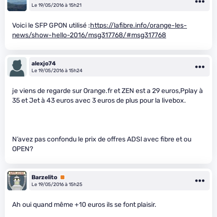
Le 19/05/2016 à 15h21
Voici le SFP GPON utilisé :
https://lafibre.info/orange-les-
news/show-hello-2016/msg317768/#msg317768
alexjo74
Le 19/05/2016 à 15h24
je viens de regarde sur Orange.fr et ZEN est a 29 euros,Pplay à
35 et Jet à 43 euros avec 3 euros de plus pour la livebox.
N’avez pas confondu le prix de offres ADSl avec fibre et ou
OPEN?
Barzelito
Premium
Le 19/05/2016 à 15h25
Ah oui quand même +10 euros ils se font plaisir.