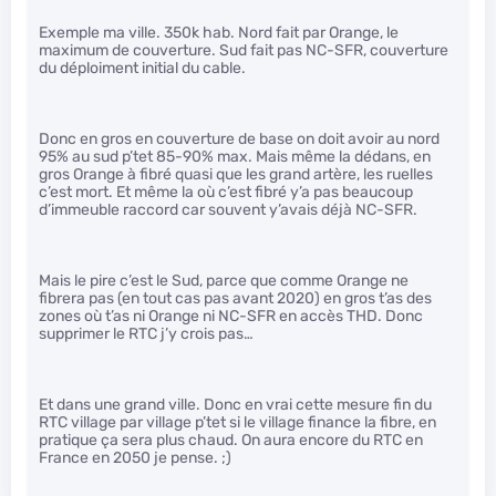
Exemple ma ville. 350k hab. Nord fait par Orange, le
maximum de couverture. Sud fait pas NC-SFR, couverture
du déploiment initial du cable.
Donc en gros en couverture de base on doit avoir au nord
95% au sud p’tet 85-90% max. Mais même la dédans, en
gros Orange à fibré quasi que les grand artère, les ruelles
c’est mort. Et même la où c’est fibré y’a pas beaucoup
d’immeuble raccord car souvent y’avais déjà NC-SFR.
Mais le pire c’est le Sud, parce que comme Orange ne
fibrera pas (en tout cas pas avant 2020) en gros t’as des
zones où t’as ni Orange ni NC-SFR en accès THD. Donc
supprimer le RTC j’y crois pas…
Et dans une grand ville. Donc en vrai cette mesure fin du
RTC village par village p’tet si le village finance la fibre, en
pratique ça sera plus chaud. On aura encore du RTC en
France en 2050 je pense. ;)