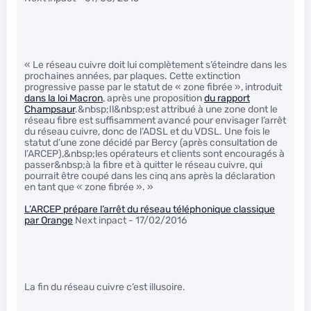
« Le réseau cuivre doit lui complètement s’éteindre dans les
prochaines années, par plaques. Cette extinction
progressive passe par le statut de « zone fibrée », introduit
dans la loi Macron
, après une proposition
du rapport
Champsaur
.&nbsp;Il&nbsp;est attribué à une zone dont le
réseau fibre est suffisamment avancé pour envisager l’arrêt
du réseau cuivre, donc de l’ADSL et du VDSL. Une fois le
statut d’une zone décidé par Bercy (après consultation de
l’ARCEP),&nbsp;les opérateurs et clients sont encouragés à
passer&nbsp;à la fibre et à quitter le réseau cuivre, qui
pourrait être coupé dans les cinq ans après la déclaration
en tant que « zone fibrée ». »
L’ARCEP prépare l’arrêt du réseau téléphonique classique
par Orange
Next inpact - 17/02/2016
La fin du réseau cuivre c’est illusoire.