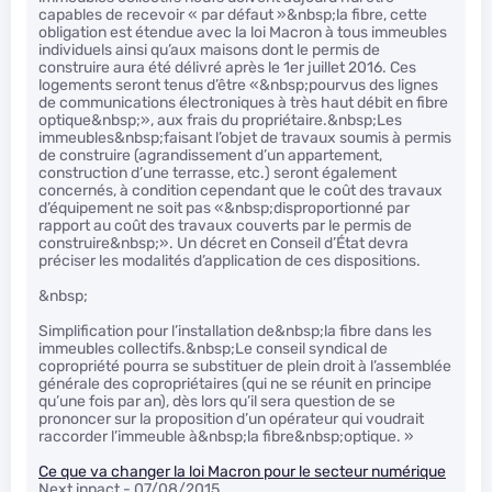
capables de recevoir « par défaut »&nbsp;la fibre, cette
obligation est étendue avec la loi Macron à tous immeubles
individuels ainsi qu’aux maisons dont le permis de
construire aura été délivré après le 1er juillet 2016. Ces
logements seront tenus d’être «&nbsp;pourvus des lignes
de communications électroniques à très haut débit en fibre
optique&nbsp;», aux frais du propriétaire.&nbsp;Les
immeubles&nbsp;faisant l’objet de travaux soumis à permis
de construire (agrandissement d’un appartement,
construction d’une terrasse, etc.) seront également
concernés, à condition cependant que le coût des travaux
d’équipement ne soit pas «&nbsp;disproportionné par
rapport au coût des travaux couverts par le permis de
construire&nbsp;». Un décret en Conseil d’État devra
préciser les modalités d’application de ces dispositions.
&nbsp;
Simplification pour l’installation de&nbsp;la fibre dans les
immeubles collectifs.&nbsp;Le conseil syndical de
copropriété pourra se substituer de plein droit à l’assemblée
générale des copropriétaires (qui ne se réunit en principe
qu’une fois par an), dès lors qu’il sera question de se
prononcer sur la proposition d’un opérateur qui voudrait
raccorder l’immeuble à&nbsp;la fibre&nbsp;optique. »
Ce que va changer la loi Macron pour le secteur numérique
Next inpact - 07/08/2015