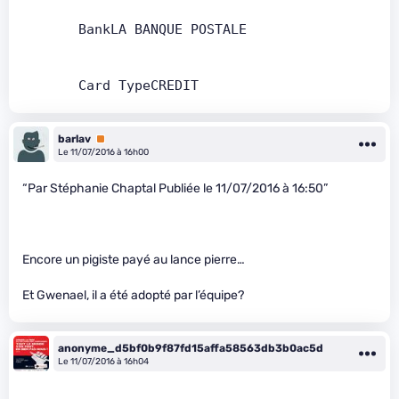
       BankLA BANQUE POSTALE   
       Card TypeCREDIT
barlav
Premium
Le 11/07/2016 à 16h00
“Par Stéphanie Chaptal Publiée le 11/07/2016 à 16:50”
Encore un pigiste payé au lance pierre…
Et Gwenael, il a été adopté par l’équipe?
anonyme_d5bf0b9f87fd15affa58563db3b0ac5d
Le 11/07/2016 à 16h04