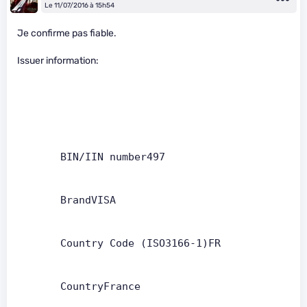
Le 11/07/2016 à 15h54
Je confirme pas fiable.
Issuer information:
       BIN/IIN number497   
       BrandVISA   
       Country Code (ISO3166-1)FR   
       CountryFrance   