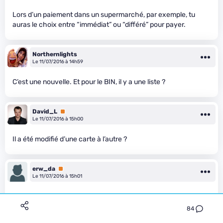
Lors d’un paiement dans un supermarché, par exemple, tu
auras le choix entre “immédiat” ou “différé” pour payer.
Northernlights
Le 11/07/2016 à 14h59
C’est une nouvelle. Et pour le BIN, il y a une liste ?
David_L
Premium
Le 11/07/2016 à 15h00
Il a été modifié d’une carte à l’autre ?
erw_da
Premium
Le 11/07/2016 à 15h01
https://www.binlist.net/
avec les 6 premier chiffres te donnera
ton type de carte (la mienne est déjà notée comme credit)
84