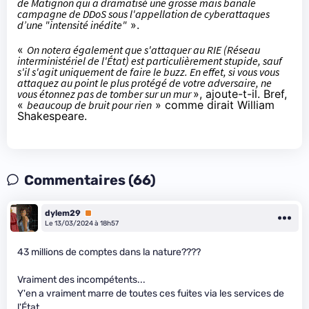
de Matignon qui a dramatisé une grosse mais banale
campagne de DDoS sous l'appellation de cyberattaques
d’une "intensité inédite"
».
«
On notera également que s'attaquer au RIE (Réseau
interministériel de l'État) est particulièrement stupide, sauf
s'il s'agit uniquement de faire le buzz. En effet, si vous vous
attaquez au point le plus protégé de votre adversaire, ne
vous étonnez pas de tomber sur un mur
», ajoute-t-il. Bref,
«
beaucoup de bruit pour rien
» comme dirait William
Shakespeare.
Commentaires (66)
dylem29
Premium
Le 13/03/2024 à 18h57
43 millions de comptes dans la nature????
Vraiment des incompétents...
Y'en a vraiment marre de toutes ces fuites via les services de
l'État.