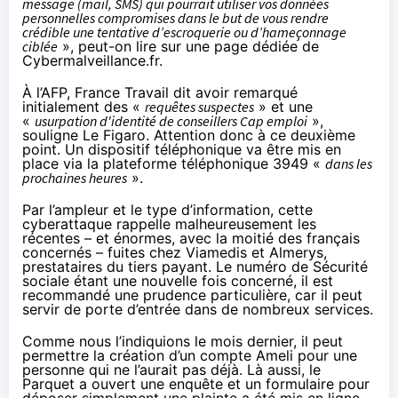
message (mail, SMS) qui pourrait utiliser vos données
personnelles compromises dans le but de vous rendre
crédible une tentative d’escroquerie ou d’hameçonnage
ciblée
», peut-on lire sur une
page dédiée de
Cybermalveillance.fr
.
À l’AFP, France Travail dit avoir remarqué
initialement des «
requêtes suspectes
» et une
«
usurpation d'identité de conseillers Cap emploi
»,
souligne
Le Figaro
. Attention donc à ce deuxième
point. Un dispositif téléphonique va être mis en
place via la plateforme téléphonique 3949 «
dans les
prochaines heures
».
Par l’ampleur et le type d’information, cette
cyberattaque rappelle malheureusement les
récentes – et énormes, avec la moitié des français
concernés – fuites chez Viamedis et Almerys,
prestataires du tiers payant. Le numéro de Sécurité
sociale étant une nouvelle fois concerné, il est
recommandé une prudence particulière, car il peut
servir de porte d’entrée dans de nombreux services.
Comme nous l’indiquions le mois dernier, il peut
permettre la création d’un compte Ameli pour une
personne qui ne l’aurait pas déjà. Là aussi, le
Parquet a ouvert une enquête et un formulaire pour
déposer simplement une plainte a été mis en ligne.