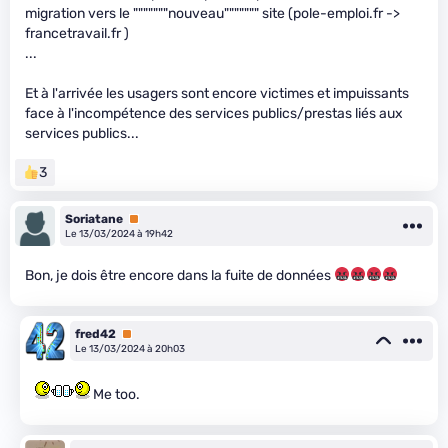
migration vers le """""""nouveau""""""" site (pole-emploi.fr ->
francetravail.fr )
...
Et à l'arrivée les usagers sont encore victimes et impuissants
face à l'incompétence des services publics/prestas liés aux
services publics...
3
Soriatane
Premium
Le 13/03/2024 à 19h42
Bon, je dois être encore dans la fuite de données
fred42
Premium
Le 13/03/2024 à 20h03
Me too.