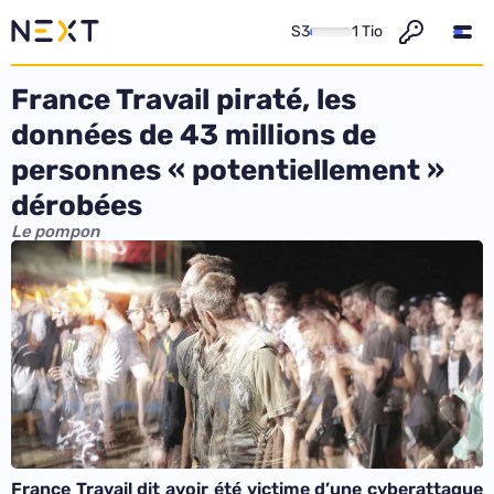
S3
1 Tio
France Travail piraté, les
données de 43 millions de
personnes « potentiellement »
dérobées
Le pompon
France Travail dit avoir été victime d’une cyberattaque