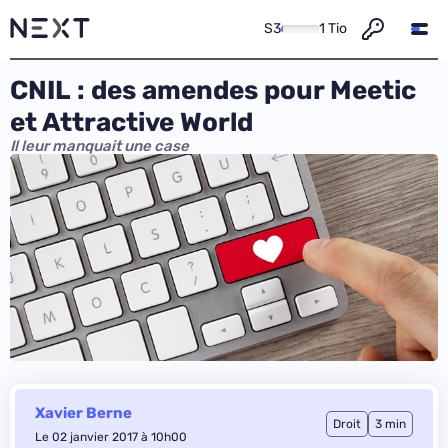
S3
1 Tio
CNIL : des amendes pour Meetic
et Attractive World
Il leur manquait une case
Xavier Berne
Droit
3 min
Le 02 janvier 2017 à 10h00