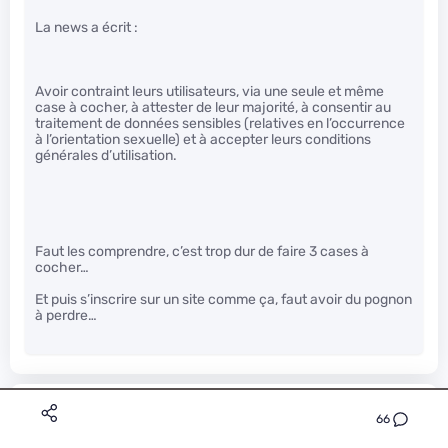
La news a écrit :
Avoir contraint leurs utilisateurs, via une seule et même
case à cocher, à attester de leur majorité, à consentir au
traitement de données sensibles (relatives en l’occurrence
à l’orientation sexuelle) et à accepter leurs conditions
générales d’utilisation.
Faut les comprendre, c’est trop dur de faire 3 cases à
cocher…
Et puis s’inscrire sur un site comme ça, faut avoir du pognon
à perdre…
anonyme_6d3c8325027b08b8beb8eb7f143f3660
Le 02/01/2017 à 10h26
66