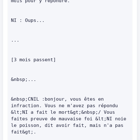
mois pour y répondre.      
NI : Oups...      
...      
[3 mois passent]      
&nbsp;...      
&nbsp;CNIL :bonjour, vous êtes en 
infraction. Vous ne m'avez pas répondu 
&lt;NI a fait le mort&gt;&nbsp;/ Vous 
faites preuve de mauvaise foi &lt;NI noie 
le poisson, dit avoir fait, mais n'a pas 
fait&gt;.      