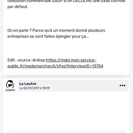
utilisation commerciale SAUF si on DECOCHE une case cochée
par défaut.
On en parle ? Parce qu’à un moment donné plusieurs
entreprises se sont faites épingler pour ça…
Edit : source :&nbsp;
https://mdel.mon.service-
public.fr/mademarchev5/sfjsp?interviewID=13754
La Loutre
Le 02/01/2017 à 10h19