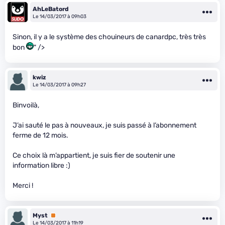
AhLeBatord
Le 14/03/2017 à 09h03
Sinon, il y a le système des chouineurs de canardpc, très très
bon
" />
kwiz
Le 14/03/2017 à 09h27
Binvoilà,
J’ai sauté le pas à nouveaux, je suis passé à l’abonnement
ferme de 12 mois.
Ce choix là m’appartient, je suis fier de soutenir une
information libre :)
Merci !
Myst
Premium
Le 14/03/2017 à 11h19