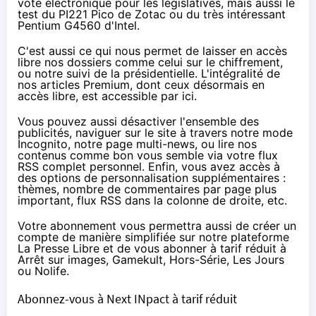
vote électronique pour les législatives
, mais aussi le
test
du PI221 Pico de Zotac
ou
du très intéressant
Pentium G4560 d'Intel
.
C'est aussi ce qui nous permet de laisser en accès
libre nos dossiers comme
celui sur le chiffrement
,
ou
notre suivi de la présidentielle.
L'intégralité de
nos articles Premium, dont ceux désormais en
accès libre, est accessible
par ici
.
Vous pouvez aussi désactiver l'ensemble des
publicités, naviguer sur le site à travers
notre mode
Incognito
,
notre page multi-news
, ou lire nos
contenus comme bon vous semble via votre flux
RSS complet personnel. Enfin, vous avez accès à
des options de personnalisation supplémentaires :
thèmes, nombre de commentaires par page plus
important, flux RSS dans la colonne de droite, etc.
Votre abonnement vous permettra aussi de créer un
compte de manière simplifiée sur notre plateforme
La Presse Libre
et de vous abonner à tarif réduit à
Arrêt sur images
, Gamekult, Hors-Série, Les Jours
ou Nolife.
Abonnez-vous à Next INpact à tarif réduit