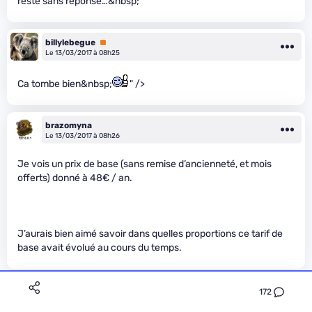
resté sans réponse…&nbsp;
billylebegue
Premium
Le 13/03/2017 à 08h25
Ca tombe bien&nbsp;
" />
brazomyna
Le 13/03/2017 à 08h26
Je vois un prix de base (sans remise d’ancienneté, et mois
offerts) donné à 48€ / an.
J’aurais bien aimé savoir dans quelles proportions ce tarif de
base avait évolué au cours du temps.
Flyman81
172
Le 13/03/2017 à 08h29