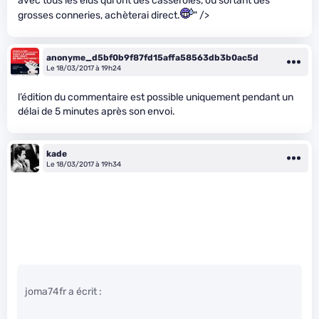
avec tous les élus qui ont des casseroles, ou sortant des
grosses conneries, achèterai direct.
" />
anonyme_d5bf0b9f87fd15affa58563db3b0ac5d
Le 18/03/2017 à 19h24
l’édition du commentaire est possible uniquement pendant un
délai de 5 minutes après son envoi.
kade
Le 18/03/2017 à 19h34
joma74fr a écrit :