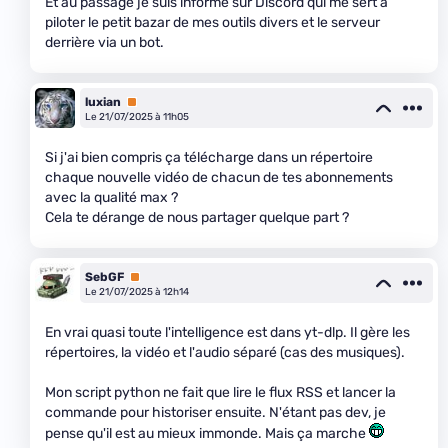
Et au passage je suis informé sur Discord qui me sert à
piloter le petit bazar de mes outils divers et le serveur
derrière via un bot.
luxian
Premium
Le 21/07/2025 à 11h05
Si j'ai bien compris ça télécharge dans un répertoire
chaque nouvelle vidéo de chacun de tes abonnements
avec la qualité max ?
Cela te dérange de nous partager quelque part ?
SebGF
Premium
Le 21/07/2025 à 12h14
En vrai quasi toute l'intelligence est dans yt-dlp. Il gère les
répertoires, la vidéo et l'audio séparé (cas des musiques).
Mon script python ne fait que lire le flux RSS et lancer la
commande pour historiser ensuite. N'étant pas dev, je
pense qu'il est au mieux immonde. Mais ça marche