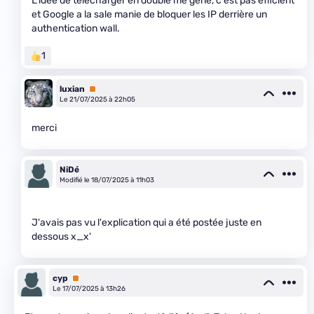
L'idée de télécharger en double me gêne, c'est pas efficient
et Google a la sale manie de bloquer les IP derrière un
authentication wall.
1
luxian
Premium
Le 21/07/2025 à 22h05
merci
NiDé
Modifié le 18/07/2025 à 11h03
J'avais pas vu l'explication qui a été postée juste en
dessous x_x'
cyp
Premium
Le 17/07/2025 à 13h26