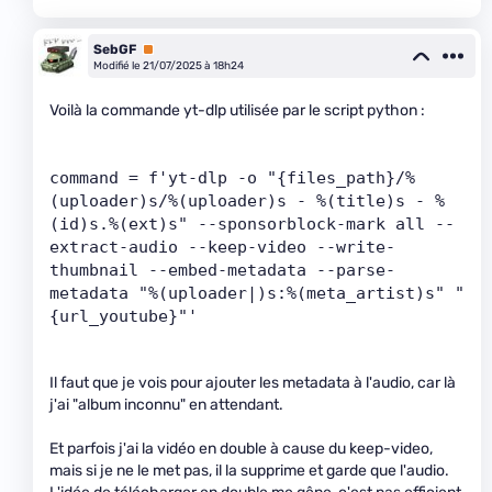
SebGF
Premium
Modifié le 21/07/2025 à 18h24
Voilà la commande yt-dlp utilisée par le script python :
command = f'yt-dlp -o "{files_path}/%
(uploader)s/%(uploader)s - %(title)s - %
(id)s.%(ext)s" --sponsorblock-mark all --
extract-audio --keep-video --write-
thumbnail --embed-metadata --parse-
metadata "%(uploader|)s:%(meta_artist)s" "
{url_youtube}"'
Il faut que je vois pour ajouter les metadata à l'audio, car là
j'ai "album inconnu" en attendant.
Et parfois j'ai la vidéo en double à cause du keep-video,
mais si je ne le met pas, il la supprime et garde que l'audio.