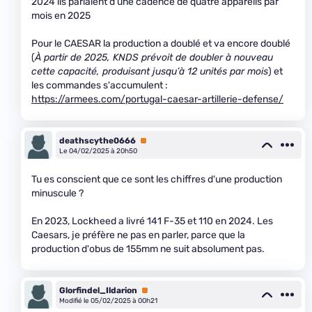
2024 ils parlaient d'une cadence de quatre appareils par
mois en 2025
Pour le CAESAR la production a doublé et va encore doublé
(
À partir de 2025, KNDS prévoit de doubler à nouveau
cette capacité, produisant jusqu’à 12 unités par mois
) et
les commandes s'accumulent :
https://armees.com/portugal-caesar-artillerie-defense/
deathscythe0666
Premium
Le 04/02/2025 à 20h50
Tu es conscient que ce sont les chiffres d'une production
minuscule ?
En 2023, Lockheed a livré 141 F-35 et 110 en 2024. Les
Caesars, je préfère ne pas en parler, parce que la
production d'obus de 155mm ne suit absolument pas.
Glorfindel_Ildarion
Premium
Modifié le 05/02/2025 à 00h21