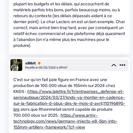
plupart les budgets et les délais, qui accouchent de
matériels parfois très bons, parfois beaucoup moins, ou à
rebours du contexte (les délais dépassés aidant à ce
dernier point). Le char Leclerc en est un bon exemple. Char
correct, mais arrivé bien trop tard, avec par conséquent un
relatif échec commercial et une plateforme déjà quasiment
à l'abandon (on n'a même plus les machines pour le
produire).
xillibit
Premium
Modifié le 05/02/2025 à 09h47
C'est sur qu'on fait pale figure en France avec une
production de 100.000 obus de 155mm sur 2024 chez
KNDS :
https://www.lalettre.fr/fr/entreprises_defense-et-
aeronautique/2024/03/27/knds-va-monter-en-cadence-
sur-la-fabrication-d-obus-des-le-mois-d-avril,110196895-
bre
alors que Rheinmetall seront capable de produire
700.000 obus sur 2025 :
https://www.army-
technology.com/news/germany-injects-e8-5bn-into-
155mm-artillery-framework/?cf-view