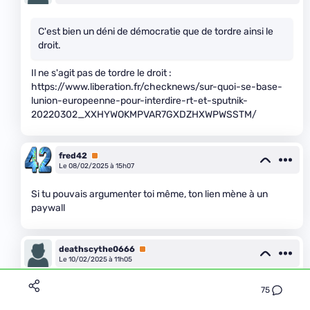
C'est bien un déni de démocratie que de tordre ainsi le
droit.
Il ne s'agit pas de tordre le droit :
https://www.liberation.fr/checknews/sur-quoi-se-base-
lunion-europeenne-pour-interdire-rt-et-sputnik-
20220302_XXHYWOKMPVAR7GXDZHXWPWSSTM/
fred42
Premium
Le 08/02/2025 à 15h07
Si tu pouvais argumenter toi même, ton lien mène à un
paywall
deathscythe0666
Premium
Le 10/02/2025 à 11h05
Je suis pas abonné et j'ai tout l'article.
75