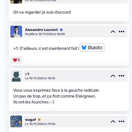
Le 15/11/2024 à 07h36
On va regarder je suis d’accord
Alexandre Laurent
Équipe
Modifié le 18/11/2024 à 16h00
Bluesky
+1. D'ailleurs, c'est maintenant fait !
3
::1
Le 15/11/2024 à 13h15
Vous vous exprimez face à la gauche radicale.
Un pas de trop, et ça finit comme EVergreen.
Ils ont les fourches ;-)
wagaf
Premium
Le 15/11/2024 à 17h36