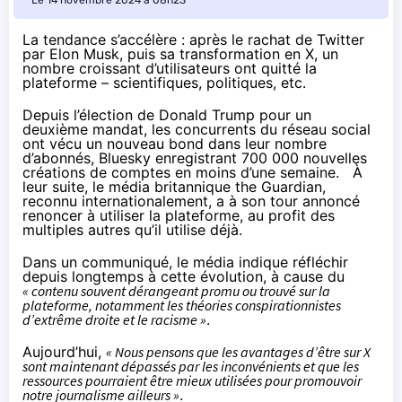
Le 14 novembre 2024 à 08h23
La tendance s’accélère : après le rachat de Twitter
par Elon Musk, puis sa transformation en X, un
nombre croissant d’utilisateurs ont quitté la
plateforme –
scientifiques
,
politiques
, etc.
Depuis l’élection de Donald Trump pour un
deuxième mandat, les concurrents du réseau social
ont vécu un nouveau bond dans leur nombre
d’abonnés, Bluesky
enregistrant
700 000 nouvelles
créations de comptes en moins d’une semaine. À
leur suite, le média britannique the Guardian,
reconnu internationalement, a à son tour annoncé
renoncer à utiliser la plateforme, au profit des
multiples autres qu’il utilise déjà.
Dans un
communiqué
, le média indique réfléchir
depuis longtemps à cette évolution, à cause du
« contenu souvent dérangeant promu ou trouvé sur la
plateforme, notamment les théories conspirationnistes
d’extrême droite et le racisme »
.
Aujourd’hui,
« Nous pensons que les avantages d’être sur X
sont maintenant dépassés par les inconvénients et que les
ressources pourraient être mieux utilisées pour promouvoir
notre journalisme ailleurs »
.