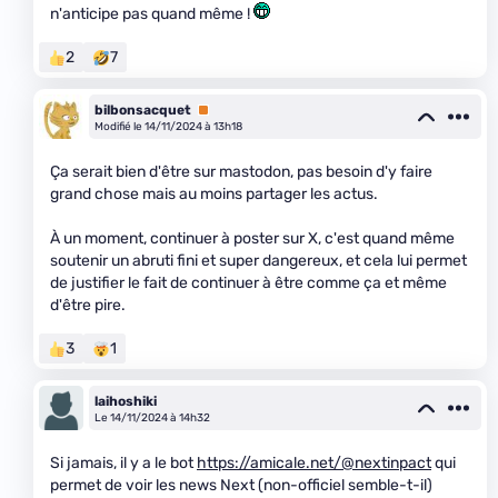
n'anticipe pas quand même !
2
7
bilbonsacquet
Premium
Modifié le 14/11/2024 à 13h18
Ça serait bien d'être sur mastodon, pas besoin d'y faire
grand chose mais au moins partager les actus.
À un moment, continuer à poster sur X, c'est quand même
soutenir un abruti fini et super dangereux, et cela lui permet
de justifier le fait de continuer à être comme ça et même
d'être pire.
3
1
laihoshiki
Le 14/11/2024 à 14h32
Si jamais, il y a le bot
https://amicale.net/@nextinpact
qui
permet de voir les news Next (non-officiel semble-t-il)