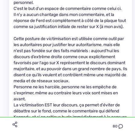
personnel.
C'est le but d'un espace de commentaire comme celui ci.
Il n'y a aucun chantage dans mon commentaire, et la
réponse de Ferd est complétement à côté de la plaque tout
comme sa justification initiale de rester sur X (à mon avis).
Cette posture de victimisation est utilisée comme outil par
les autoritaires pour justifier leur autoritarisme, mais elle
n'est pas fondée sur des faits matériels : aujourd'hui les
discours d’extrême droite comme ceux explicitement
favorisés par l'ago sur X représentent le discours dominant
majoritaire, et au pouvoir dans un grand nombre de pays. Ils
disent ce qu'ils veulent et contrôlent même une majorité de
media et de réseaux sociaux.
Personne ne les harcèle, personne ne les empêche de
s'exprimer, même au contraire leurs voix sont mises en
avant.
La victimisation EST leur discours, ça permet d'éviter de
débattre sur le fond, comme le commentaire qui défend
Kennedy, et si on critique hurle immédiatement à la censure
alors que le type va être nommé ministre de la santé après
80
avoir passé des décennies à propager ses conneries sans