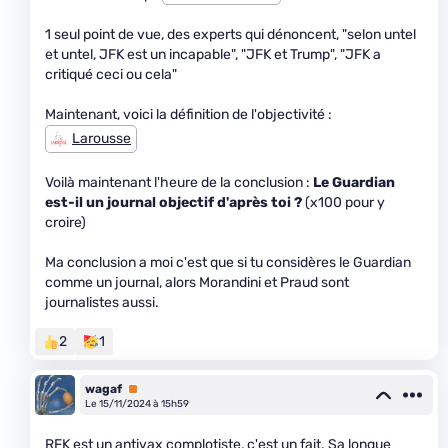
1 seul point de vue, des experts qui dénoncent, "selon untel
et untel, JFK est un incapable", "JFK et Trump", "JFK a
critiqué ceci ou cela"
Maintenant, voici la définition de l'objectivité :
Larousse
Voilà maintenant l'heure de la conclusion :
Le Guardian
est-il un journal objectif d'après toi ?
(x100 pour y
croire)
Ma conclusion a moi c'est que si tu considères le Guardian
comme un journal, alors Morandini et Praud sont
journalistes aussi.
2
1
wagaf
Premium
Le 15/11/2024 à 15h59
RFK est un antivax complotiste, c'est un fait. Sa longue