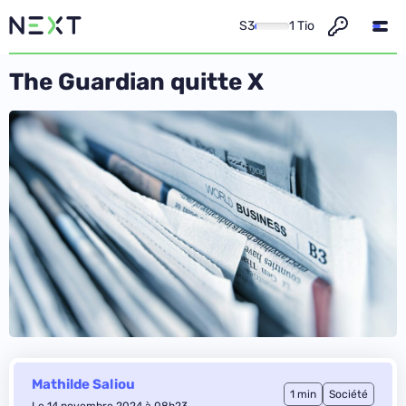
S3
1 Tio
The Guardian quitte X
Mathilde Saliou
1 min
Société