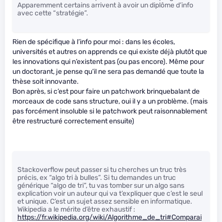
Apparemment certains arrivent à avoir un diplôme d’info
avec cette “stratégie”.
Rien de spécifique à l’info pour moi : dans les écoles,
universités et autres on apprends ce qui existe déjà plutôt que
les innovations qui n’existent pas (ou pas encore). Même pour
un doctorant, je pense qu’il ne sera pas demandé que toute la
thèse soit innovante.
Bon après, si c’est pour faire un patchwork brinquebalant de
morceaux de code sans structure, oui il y a un problème. (mais
pas forcément insoluble si le patchwork peut raisonnablement
être restructuré correctement ensuite)
Stackoverflow peut passer si tu cherches un truc très
précis, ex “algo tri à bulles”. Si tu demandes un truc
générique “algo de tri”, tu vas tomber sur un algo sans
explication voir un auteur qui va t’expliquer que c’est le seul
et unique. C’est un sujet assez sensible en informatique.
Wikipedia a le mérite d’être exhaustif :
https://fr.wikipedia.org/wiki/Algorithme_de_tri#Comparai