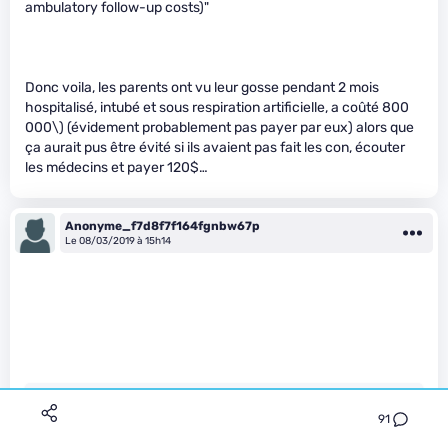
ambulatory follow-up costs)"
Donc voila, les parents ont vu leur gosse pendant 2 mois
hospitalisé, intubé et sous respiration artificielle, a coûté 800
000\)
(évidement probablement pas payer par eux) alors que
ça aurait pus être évité si ils avaient pas fait les con, écouter
les médecins et payer 120$…
Anonyme_f7d8f7f164fgnbw67p
Le 08/03/2019 à 15h14
Paraplegix a écrit :
91