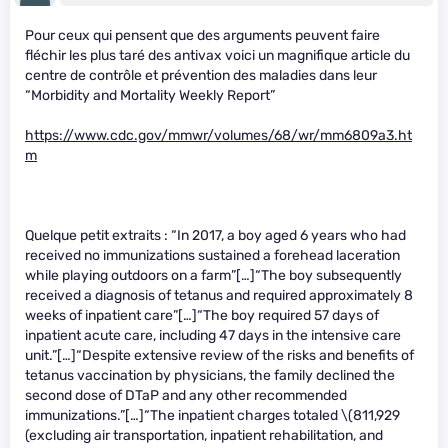
Pour ceux qui pensent que des arguments peuvent faire
fléchir les plus taré des antivax voici un magnifique article du
centre de contrôle et prévention des maladies dans leur
“Morbidity and Mortality Weekly Report”
https://www.cdc.gov/mmwr/volumes/68/wr/mm6809a3.ht
m
Quelque petit extraits : “In 2017, a boy aged 6 years who had
received no immunizations sustained a forehead laceration
while playing outdoors on a farm”[…]“The boy subsequently
received a diagnosis of tetanus and required approximately 8
weeks of inpatient care”[…]“The boy required 57 days of
inpatient acute care, including 47 days in the intensive care
unit.”[…]“Despite extensive review of the risks and benefits of
tetanus vaccination by physicians, the family declined the
second dose of DTaP and any other recommended
immunizations.”[…]“The inpatient charges totaled
\(811,929
(excluding air transportation, inpatient rehabilitation, and