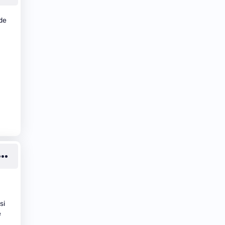
 de
si
e