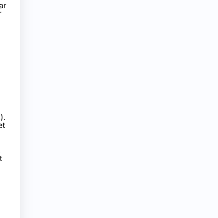
ar
r
).
et
.
t