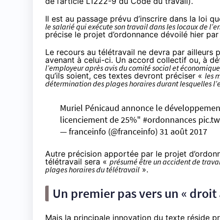
de l’article
L1222-9
du Code du travail).
Il est au passage prévu d’inscrire dans la loi q
le salarié qui exécute son travail dans les locaux de l’e
précise le projet d’ordonnance dévoilé hier par
Le recours au télétravail ne devra par ailleurs 
avenant à celui-ci. Un accord collectif ou, à dé
l’employeur après avis du comité social et économique, 
qu’ils soient, ces textes devront préciser «
les 
détermination des plages horaires durant lesquelles l’
Muriel Pénicaud annonce le développement 
licenciement de 25%"
#ordonnances
pic.t
— franceinfo (@franceinfo)
31 août 2017
Autre précision apportée par le projet d’ordonn
télétravail sera «
présumé être un accident de travai
plages horaires du télétravail
».
Un premier pas vers un « droit a
Mais la principale innovation du texte réside p