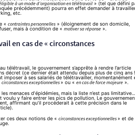
éligible à un mode d’organisation en télétravail
» (tel que défini p
 évoquée précédemment) pourra en effet demander à travaille
king, etc.
de «
contraintes personnelles
» (éloignement de son domicile,
efuser, mais à condition de «
motiver sa réponse
».
vail en cas de « circonstances
au télétravail, le gouvernement s’apprête à rendre l’article
 décret (ce dernier était attendu depuis plus de cinq ans !
t imposer à ses salariés de télétravailler, momentanément 
«
circonstances exceptionnelles
» ou «
en cas de force majeure
».
es menaces d'épidémies, mais la liste n’est pas limitative..
t voulu y faire entrer les pics de pollution. Le gouvernemen
t, affirmant qu'il procéderait à cette précision dans le
ticle
).
éter ces deux notions de «
circonstances exceptionnelles
» et de
juge.