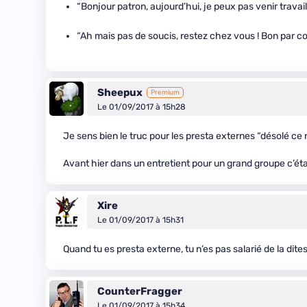
“Bonjour patron, aujourd’hui, je peux pas venir travaill
“Ah mais pas de soucis, restez chez vous ! Bon par co
Sheepux
Premium
Le 01/09/2017 à 15h28
Je sens bien le truc pour les presta externes “désolé ce n
Avant hier dans un entretient pour un grand groupe c’étai
Xire
Le 01/09/2017 à 15h31
Quand tu es presta externe, tu n’es pas salarié de la dite
CounterFragger
Le 01/09/2017 à 15h34