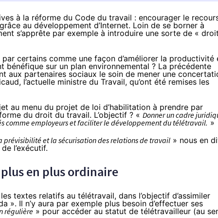
tives à la réforme du Code du travail : encourager le recour
e grâce au développement d’Internet. Loin de se borner à
ment s’apprête par exemple à introduire une sorte de « droi
u par certains comme une façon d’améliorer la productivité 
ant bénéfique sur un plan environnemental ? La précédente
nt aux partenaires sociaux le soin de mener une concertati
icaud, l’actuelle ministre du Travail, qu’ont été remises les
jet au menu du projet de loi d’habilitation à prendre par
rme du droit du travail. L’objectif ? «
Donner un cadre juridiq
és comme employeurs et faciliter le développement du télétravail.
»
a prévisibilité et la sécurisation des relations de travail
» nous en di
de l’exécutif.
e plus en plus ordinaire
extes relatifs au télétravail, dans l’objectif d’assimiler
da ». Il n’y aura par exemple plus besoin d’effectuer ses
n régulière
» pour accéder au statut de télétravailleur (au se