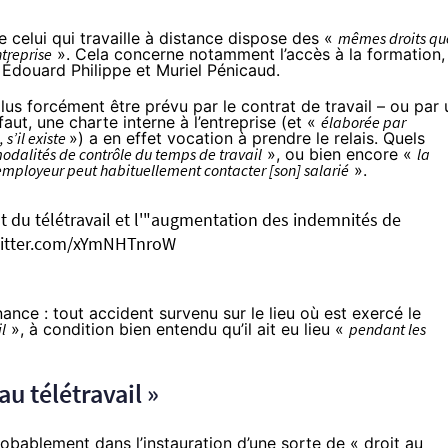
ue celui qui travaille à distance dispose des «
mêmes droits qu
ntreprise
». Cela concerne notamment l’accès à la formation,
 Édouard Philippe et Muriel Pénicaud.
plus forcément être prévu par le contrat de travail – ou par 
faut, une charte interne à l’entreprise (et «
élaborée par
s’il existe
») a en effet vocation à prendre le relais. Quels
modalités de contrôle du temps de travail
», ou bien encore «
la
employeur peut habituellement contacter [son] salarié
».
du télétravail et l'"augmentation des indemnités de
witter.com/xYmNHTnroW
ance : tout accident survenu sur le lieu où est exercé le
l
», à condition bien entendu qu’il ait eu lieu «
pendant les
u télétravail »
robablement dans l’instauration d’une sorte de « droit au