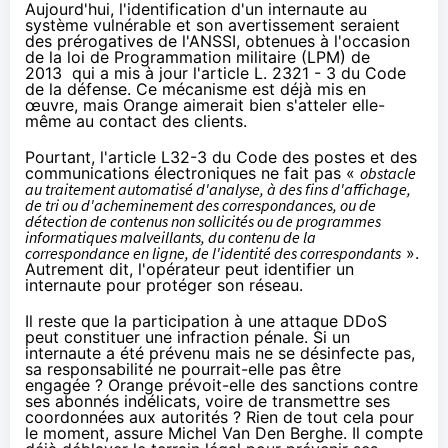
Aujourd'hui, l'identification d'un internaute au
système vulnérable et son avertissement seraient
des prérogatives de
l'ANSSI
, obtenues à l'occasion
de la loi de Programmation militaire (LPM) de
2013 qui a mis à jour l'
article L. 2321 - 3
du Code
de la défense. Ce mécanisme est déjà mis en
œuvre, mais
Orange
aimerait bien s'atteler elle-
même au contact des clients.
Pourtant,
l'article L32-3
du Code des postes et des
communications électroniques ne fait pas «
obstacle
au traitement automatisé d'analyse, à des fins d'affichage,
de tri ou d'acheminement des correspondances, ou de
détection de contenus non sollicités ou de programmes
informatiques malveillants, du contenu de la
correspondance en ligne, de l'identité des correspondants
».
Autrement dit, l'opérateur peut identifier un
internaute pour protéger son réseau.
Il reste que la participation à une attaque DDoS
peut constituer une infraction pénale. Si un
internaute a été prévenu mais ne se désinfecte pas,
sa responsabilité ne pourrait-elle pas être
engagée ?
Orange
prévoit-elle des sanctions contre
ses abonnés indélicats, voire de transmettre ses
coordonnées aux autorités ? Rien de tout cela pour
le moment, assure Michel Van Den Berghe. Il compte