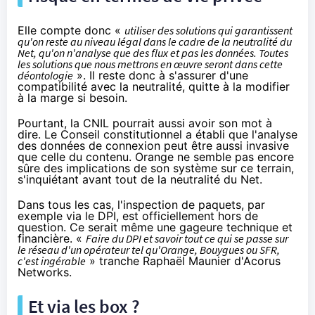
Elle compte donc «
utiliser des solutions qui garantissent
qu'on reste au niveau légal dans le cadre de la neutralité du
Net, qu'on n'analyse que des flux et pas les données. Toutes
les solutions que nous mettrons en œuvre seront dans cette
déontologie
». Il reste donc à s'assurer d'une
compatibilité avec la neutralité, quitte à la modifier
à la marge si besoin.
Pourtant, la CNIL pourrait aussi avoir son mot à
dire.
Le Conseil constitutionnel a établi
que l'analyse
des données de connexion peut être aussi invasive
que celle du contenu.
Orange
ne semble pas encore
sûre des implications de son système sur ce terrain,
s'inquiétant avant tout de la neutralité du Net.
Dans tous les cas, l'inspection de paquets, par
exemple via le DPI, est officiellement hors de
question. Ce serait même une gageure technique et
financière. «
Faire du DPI et savoir tout ce qui se passe sur
le réseau d'un opérateur tel qu'
Orange
, Bouygues ou
SFR
,
c'est ingérable
» tranche Raphaël Maunier d'Acorus
Networks.
Et via les box ?