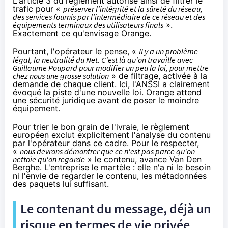
L'article 3 du règlement autorise ainsi de filtrer le
trafic pour «
préserver l’intégrité et la sûreté du réseau,
des services fournis par l’intermédiaire de ce réseau et des
équipements terminaux des utilisateurs finals
».
Exactement ce qu'envisage
Orange
.
Pourtant, l'opérateur le pense, «
Il y a un problème
légal, la neutralité du Net. C'est là qu'on travaille avec
Guillaume Poupard pour modifier un peu la loi, pour mettre
chez nous une grosse solution
» de filtrage, activée à la
demande de chaque client. Ici,
l'ANSSI
a clairement
évoqué la piste d'une nouvelle loi.
Orange
attend
une sécurité juridique avant de poser le moindre
équipement.
Pour trier le bon grain de l'ivraie, le règlement
européen exclut explicitement l'analyse du contenu
par l'opérateur dans ce cadre. Pour le respecter,
«
nous devrons démontrer que ce n'est pas parce qu'on
nettoie qu'on regarde
» le contenu, avance Van Den
Berghe. L'entreprise le martèle : elle n'a ni le besoin
ni l'envie de regarder le contenu, les métadonnées
des paquets lui suffisant.
Le contenant du message, déjà un
risque en termes de vie privée