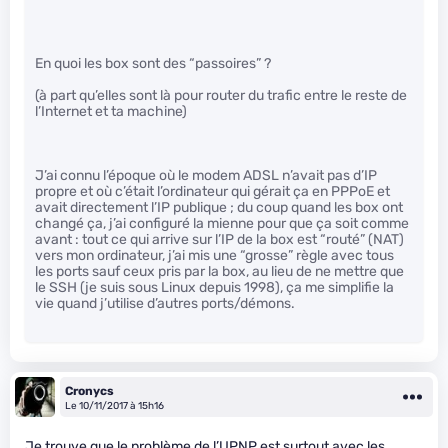
En quoi les box sont des “passoires” ?
(à part qu’elles sont là pour router du trafic entre le reste de
l’Internet et ta machine)
J’ai connu l’époque où le modem ADSL n’avait pas d’IP
propre et où c’était l’ordinateur qui gérait ça en PPPoE et
avait directement l’IP publique ; du coup quand les box ont
changé ça, j’ai configuré la mienne pour que ça soit comme
avant : tout ce qui arrive sur l’IP de la box est “routé” (NAT)
vers mon ordinateur, j’ai mis une “grosse” règle avec tous
les ports sauf ceux pris par la box, au lieu de ne mettre que
le SSH (je suis sous Linux depuis 1998), ça me simplifie la
vie quand j’utilise d’autres ports/démons.
Cronycs
Le 10/11/2017 à 15h16
Je trouve que le problème de l’UPNP est surtout avec les