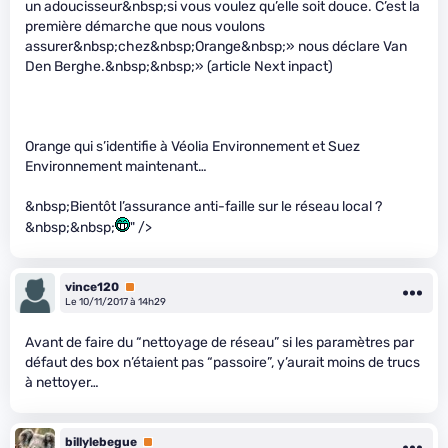
un adoucisseur&nbsp;si vous voulez qu’elle soit douce. C’est la
première démarche que nous voulons
assurer&nbsp;chez&nbsp;Orange&nbsp;» nous déclare Van
Den Berghe.&nbsp;&nbsp;» (article Next inpact)
Orange qui s’identifie à Véolia Environnement et Suez
Environnement maintenant…
&nbsp;Bientôt l’assurance anti-faille sur le réseau local ?
&nbsp;&nbsp;
" />
vince120
Premium
Le 10/11/2017 à 14h29
Avant de faire du “nettoyage de réseau” si les paramètres par
défaut des box n’étaient pas “passoire”, y’aurait moins de trucs
à nettoyer…
billylebegue
Premium