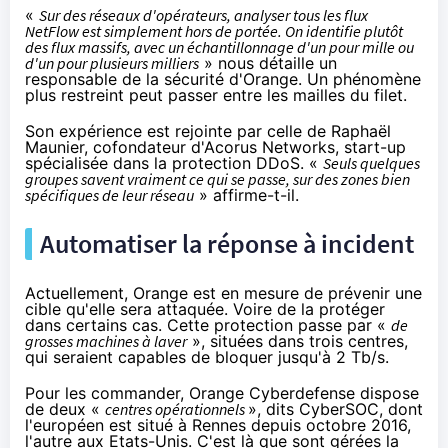
«
Sur des réseaux d'opérateurs, analyser tous les flux
NetFlow est simplement hors de portée. On identifie plutôt
des flux massifs, avec un échantillonnage d'un pour mille ou
d'un pour plusieurs milliers
» nous détaille un
responsable de la sécurité d'
Orange
. Un phénomène
plus restreint peut passer entre les mailles du filet.
Son expérience est rejointe par celle de Raphaël
Maunier, cofondateur d'Acorus Networks, start-up
spécialisée dans la protection DDoS. «
Seuls quelques
groupes savent vraiment ce qui se passe, sur des zones bien
spécifiques de leur réseau
» affirme-t-il.
Automatiser la réponse à incident
Actuellement,
Orange
est en mesure de prévenir une
cible qu'elle sera attaquée. Voire de la protéger
dans certains cas. Cette protection passe par «
de
grosses machines à laver
», situées dans trois centres,
qui seraient capables de bloquer jusqu'à 2 Tb/s.
Pour les commander,
Orange
Cyberdefense dispose
de deux «
centres opérationnels
», dits CyberSOC, dont
l'européen est situé à Rennes
depuis octobre 2016
,
l'autre aux Etats-Unis. C'est là que sont gérées la