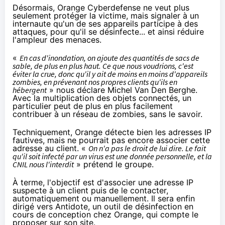
Désormais,
Orange
Cyberdefense ne veut plus
seulement protéger la victime, mais signaler à un
internaute qu'un de ses appareils participe à des
attaques, pour qu'il se désinfecte... et ainsi réduire
l'ampleur des menaces.
«
En cas d'inondation, on ajoute des quantités de sacs de
sable, de plus en plus haut. Ce que nous voudrions, c'est
éviter la crue, donc qu'il y ait de moins en moins d'appareils
zombies, en prévenant nos propres clients qu'ils en
hébergent
» nous déclare Michel Van Den Berghe.
Avec la multiplication des
objets connectés
, un
particulier peut de plus en plus facilement
contribuer à un réseau de zombies, sans le savoir.
Techniquement,
Orange
détecte bien les adresses IP
fautives, mais ne pourrait pas encore associer cette
adresse au client. «
On n'a pas le droit de lui dire. Le fait
qu'il soit infecté par un virus est une donnée personnelle, et la
CNIL nous l'interdit
» prétend le groupe.
À terme, l'objectif est d'associer une adresse IP
suspecte à un client puis de le contacter,
automatiquement ou manuellement. Il sera enfin
dirigé vers Antidote, un outil de désinfection en
cours de conception chez
Orange
, qui compte le
proposer sur son site.