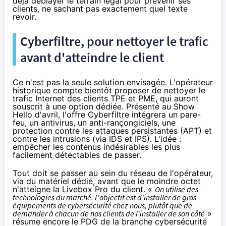
déjà déblayer le terrain légal pour prévenir ses
clients, ne sachant pas exactement quel texte
revoir.
Cyberfiltre, pour nettoyer le trafic
avant d'atteindre le client
Ce n'est pas la seule solution envisagée. L'opérateur
historique compte bientôt proposer de nettoyer le
trafic Internet des clients TPE et PME, qui auront
souscrit à une option dédiée. Présenté
au Show
Hello d'avril
, l'offre Cyberfiltre intégrera un pare-
feu, un antivirus, un anti-rançongiciels, une
protection contre les attaques persistantes (APT) et
contre les intrusions (via IDS et IPS). L'idée :
empêcher les contenus indésirables les plus
facilement détectables de passer.
Tout doit se passer au sein du réseau de l'opérateur,
via du matériel dédié, avant que le moindre octet
n'atteigne la
Livebox
Pro du client. «
On utilise des
technologies du marché. L'objectif est d'installer de gros
équipements de cybersécurité chez nous, plutôt que de
demander à chacun de nos clients de l'installer de son côté
»
résume encore le PDG de la branche cybersécurité