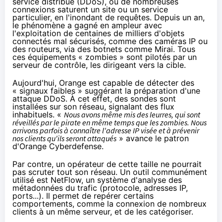
service distribué (DDoS), où de nombreuses
connexions saturent un site ou un service
particulier, en l'inondant de requêtes. Depuis un an,
le phénomène a gagné en ampleur avec
l'exploitation de centaines de milliers d'
objets
connectés
mal sécurisés, comme des caméras IP ou
des routeurs,
via des botnets comme Mirai
. Tous
ces équipements « zombies » sont pilotés par un
serveur de contrôle, les dirigeant vers la cible.
Aujourd'hui,
Orange
est capable de détecter des
« signaux faibles » suggérant la préparation d'une
attaque DDoS. À cet effet, des sondes sont
installées sur son réseau, signalant des flux
inhabituels. «
Nous avons même mis des leurres, qui sont
réveillés par le pirate en même temps que les zombies. Nous
arrivons parfois à connaître l'adresse IP visée et à prévenir
nos clients qu'ils seront attaqués
» avance le patron
d'
Orange
Cyberdefense.
Par contre, un opérateur de cette taille ne pourrait
pas scruter tout son réseau. Un outil communément
utilisé est
NetFlow
, un système d'analyse des
métadonnées du trafic (protocole, adresses IP,
ports...). Il permet de repérer certains
comportements, comme la connexion de nombreux
clients à un même serveur, et de les catégoriser.