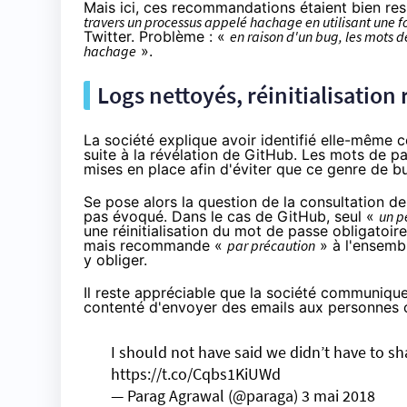
Mais ici, ces recommandations étaient bien r
travers un processus appelé hachage en utilisant une f
Twitter. Problème : «
en raison d'un bug, les mots de
hachage
».
Logs nettoyés, réinitialisati
La société explique avoir identifié elle-même ce
suite à
la révélation de GitHub
. Les mots de p
mises en place afin d'éviter que ce genre de b
Se pose alors la question de la consultation de
pas évoqué. Dans le cas de GitHub, seul «
un p
une réinitialisation du mot de passe obligatoir
mais recommande «
par précaution
» à l'ensembl
y obliger.
Il reste appréciable que la société communiqu
contenté d'envoyer des emails aux personnes 
I should not have said we didn’t have to sha
https://t.co/Cqbs1KiUWd
— Parag Agrawal (@paraga)
3 mai 2018