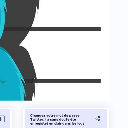
Changez votre mot de passe
Twitter, il a sans doute été
enregistré en clair dans les logs