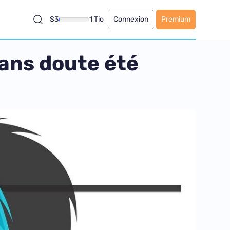
S3
1 Tio
Connexion
Premium
sans doute été