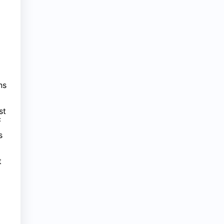
ns
st
c
s
t