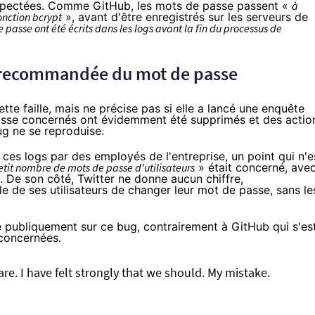
espectées. Comme GitHub, les mots de passe passent «
à
onction bcrypt
», avant d'être enregistrés sur les serveurs de
 passe ont été écrits dans les logs avant la fin du processus de
on recommandée du mot de passe
tte faille, mais ne précise pas si elle a lancé une enquête
asse concernés ont évidemment été supprimés et des actio
ug ne se reproduise.
 ces logs par des employés de l'entreprise, un point qui n'e
etit nombre de mots de passe d'utilisateurs
» était concerné, ave
e. De son côté, Twitter ne donne aucun chiffre,
e de ses utilisateurs de changer leur mot de passe, sans le
e publiquement sur ce bug, contrairement à GitHub qui s'es
concernées.
re. I have felt strongly that we should. My mistake.