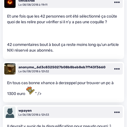
tmtistroll
Le 08/08/2018 à 11h11
Et une fois que les 42 personnes ont été sélectionné ça coûte
quoi de les relire pour vérifier si il n’y a pas une coquille ?
42 commentaires bout à bout ça reste moins long qu’un article
NXI réservé aux abonnés.
anonyme_6d3c8325027b08b8beb8eb7f143f3660
Le 06/08/2018 à 12h32
En tous cas bonne xhance à derzeppel pour trouver un pc à
1300 euro
" />
wpayen
Le 06/08/2018 à 12h33
Il devrait y avoir de la disqualification pour pseudo pourri :)