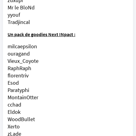
zuxupi
Mr le BloNd
yyouf
Tradjincal
Un pack de goodies Next INpact :
milcaepsilon
ouragand
Vieux_Coyote
RaphRaph
florentriv
Esod
Paratyphi
MontainOtter
cchad
Eldok
WoodBullet
Xerto
zLade