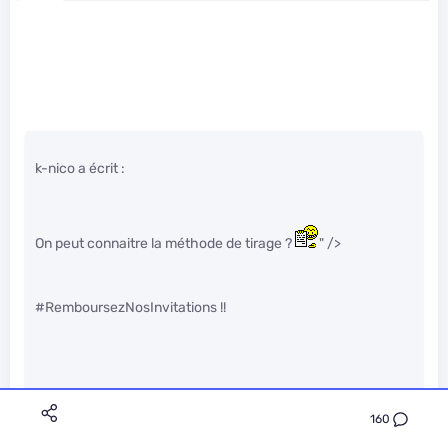
k-nico a écrit :
On peut connaitre la méthode de tirage ?
" />
#RemboursezNosInvitations !!
Il faut faire une demande CADA, qui se sens motiver
" />
160