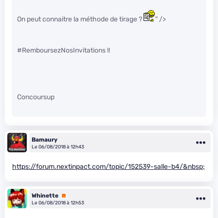
On peut connaitre la méthode de tirage ?
" />
#RemboursezNosInvitations !!
Concoursup
Bamaury
Le 06/08/2018 à 12h43
https://forum.nextinpact.com/topic/152539-salle-b4/&nbsp;
Whinette
Premium
Le 06/08/2018 à 12h53