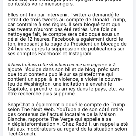
contestés voire mensongers.
Elles ont fini par intervenir. Twitter
a demandé
le
retrait de trois tweets au compte de Donald Trump,
car contraire à ses règles. Il sera bloqué tant que
ces tweets n'auront pas été retirés. Une fois ce
nettoyage fait,
le compte sera débloqué
sous un
délai de 12 heures. Facebook a également
durci le
ton
, imposant à la page du Président un blocage de
24 heures après la suppression de publications sur
ses comptes Facebook et Instagram.
«
Nous traitons cette situation comme une urgence
» a
ajouté l'équipe dans son billet de blog, précisant
que tout contenu publié sur sa plateforme qui
contient un appel à la violence, à violer le couvre-
feu de Washington, une incitation à envahir le
Capitole, à prendre les armes dans le pays, etc. va
être recherché puis supprimé.
SnapChat a également bloqué le compte de Trump
selon
The Next Web
. YouTube a de son côté retiré
des contenus de l'actuel locataire de la Maison
Blanche,
rapporte
The Verge qui
appelle
à sa
« déplateformisation ». Chez Reddit, un rappel a été
fait aux modérateurs au regard de la situation
selon
TechCrunch
.