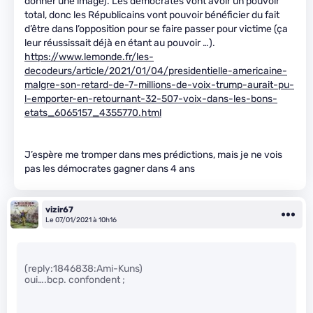
donner une image). Les démocrates vont avoir un pouvoir
total, donc les Républicains vont pouvoir bénéficier du fait
d’être dans l’opposition pour se faire passer pour victime (ça
leur réussissait déjà en étant au pouvoir …).
https://www.lemonde.fr/les-
decodeurs/article/2021/01/04/presidentielle-americaine-
malgre-son-retard-de-7-millions-de-voix-trump-aurait-pu-
l-emporter-en-retournant-32-507-voix-dans-les-bons-
etats_6065157_4355770.html
J’espère me tromper dans mes prédictions, mais je ne vois
pas les démocrates gagner dans 4 ans
vizir67
Le 07/01/2021 à 10h16
(reply:1846838:Ami-Kuns)
oui….bcp. confondent ;