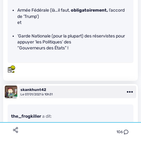
Armée Fédérale (là…il faut,
obligatoirement,
l’accord
de ‘Trump’)
et
‘Garde Nationale (pour la plupart) des réservistes pour
appuyer ‘les Politiques’ des
“Gouverneurs des États” !
skankhunt42
Le 07/01/2021 à 10h31
the_frogkiller
a dit:
Dans un système démocratique c’est aux citoyens de faire
90% du job et de se responsabiliser. Ce n’est pas le politique
106
qui met les bultins de votes dans les urnes.