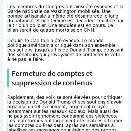
Les membres du Congrès ont ainsi été évacués et la
Garde nationale de Washington mobilisée.
Une
bombe artisanale
a même été
désamorcée
le long
du bâtiment et une femme est
décédée
, touchée par
le tir d'un policier. Une enquête est en cours. Le
bilan serait de quatre morts
selon CNN
.
Depuis, le Capitole a été évacué. Le monde
politique américain
a critiqué
dans son ensemble
ces actions,
jusqu'au fils de Donald Trump
, poussant
des sénateurs qui prévoyaient de contester le vote
à ne pas le faire
.
Fermeture de comptes et
suppression de contenus
Rapidement, des voix se sont élevées pour critiquer
la décision de Donald Trump et ses soutiens d'avoir
organisé un tel évènement, largement relayé,
notamment sur les réseaux sociaux. Mais aussi de
ne pas avoir fermement condamné ces violences.
Les plateformes ont largement été invitées à fermer
les comptes du Président, après des semaines à
labelliser ses messages pour épingler des propos