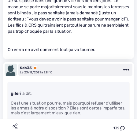
Je suis passé dans une grande ville ces derniers jours. Le
masque se porte majoritairement sous le menton, les terrasses
sont blindés , le pass sanitaire jamais demandé (juste un
écriteau : “vous devez avoir le pass sanitaire pour manger ici”).
Les flics & CRS qui traînaient partout leur parure ne semblaient
pas trop choquée par la situation.
On verra en avril comment tout ça va tourner.
Seb35
Premium
Le 23/12/2021 à 22h10
gileri
a dit:
C’est une situation pourrie, mais pourquoi refuser d’utiliser
les armes à notre disposition ? Elles sont certes imparfaites,
mais c’est largement mieux que rien.
132
Ce qui est dommage est de focaliser une grosse partie des
moyens et de la communication sur une solution, le vaccin en