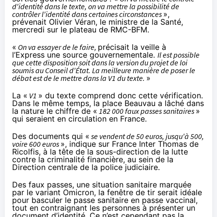
d'identité dans le texte, on va mettre la possibilité de
contrôler l'identité dans certaines circonstances
»,
prévenait Olivier Véran, le ministre de la Santé,
mercredi sur
le plateau de RMC-BFM
.
«
On va essayer de le faire,
précisait la veille à
l’Express
une source gouvernementale.
Il est possible
que cette disposition soit dans la version du projet de loi
soumis au Conseil d'État. La meilleure manière de poser le
débat est de le mettre dans la V1 du texte.
»
La «
V1
» du texte comprend donc cette vérification.
Dans le même temps, la place Beauvau a lâché dans
la nature le chiffre de
«
182 000 faux passes sanitaires
»
qui seraient en circulation en France.
Des documents qui «
se vendent de 50 euros, jusqu'à 500,
voire 600 euros
», indique sur
France Inter
Thomas de
Ricolfis, à la tête de la sous-direction de la lutte
contre la criminalité financière, au sein de la
Direction centrale de la police judiciaire.
Des faux passes, une situation sanitaire marquée
par le variant Omicron, la fenêtre de tir serait idéale
pour basculer le passe sanitaire en passe vaccinal,
tout en contraignant les personnes à présenter un
document d’identité. Ce n’est cependant pas la