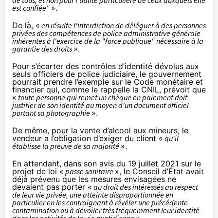
de tous, et non pour l'utilité particulière de ceux auxquels elle
est confiée"
».
De là, «
en résulte l'interdiction de déléguer à des personnes
privées des compétences de police administrative générale
inhérentes à l'exercice de la "force publique" nécessaire à la
garantie des droits
».
Pour s’écarter des contrôles d’identité dévolus aux
seuls officiers de police judiciaire, le gouvernement
pourrait prendre l’exemple sur le
Code monétaire et
financier
qui, comme le
rappelle
la CNIL, prévoit que
«
toute personne qui remet un chèque en paiement doit
justifier de son identité au moyen d'un document officiel
portant sa photographie
».
De même, pour
la vente d’alcool aux mineurs
, le
vendeur a l’obligation d’exiger du client «
qu'il
établisse la preuve de sa majorité
».
En attendant, dans
son avis du 19 juillet 2021
sur le
projet de loi «
passe sanitaire
», le Conseil d’État avait
déjà prévenu que les mesures envisagées ne
devaient pas porter «
au droit des intéressés au respect
de leur vie privée, une atteinte disproportionnée en
particulier en les contraignant à révéler une précédente
contamination ou à dévoiler très fréquemment leur identité