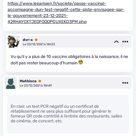
https://www.leparisien.fr/societe/passe-vaccinal-
accompagne-dun-test-negatif-cette-piste-envisagee-par-
le-gouvernement-23-12-2021-
42RHAYCKTJEOFOQOPGUXEKD3PM.php
dvr-x
Premium
Le 23/12/2021 à 16h23
Vu qu’il y a plus de 10 vaccins obligatoires à la naissance, il ne
doit pas rester beaucoup d’humain
Mathisca
Premium
Le 23/12/2021 à 15h49
En clair, un test PCR négatif ou un certificat de
rétablissement ne sera plus suffisant pour générer le
fameux QR code contrôlé à l’entrée des restaurants, salles
de cinéma, de concert, etc.