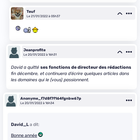
Teuf
Le 21/01/2022 à 05h37
Jeanprofite
Le 20/01/2022 à 16h31
David a quitté
ses fonctions de directeur des rédactions
fin décembre, et continuera d’écrire quelques articles dans
les domaines qui le (vous) passionnent.
Anonyme_f7d8f7f164fgnbw67p
Le 20/01/2022 à 16h34
David_L
a dit:
Bonne année