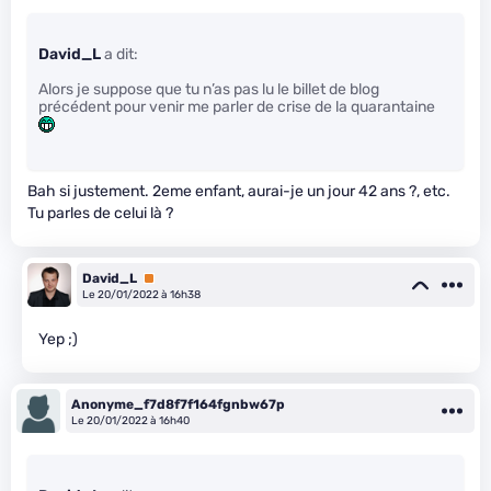
David_L
a dit:
Alors je suppose que tu n’as pas lu le billet de blog
précédent pour venir me parler de crise de la quarantaine
Bah si justement. 2eme enfant, aurai-je un jour 42 ans ?, etc.
Tu parles de celui là ?
David_L
Premium
Le 20/01/2022 à 16h38
Yep ;)
Anonyme_f7d8f7f164fgnbw67p
Le 20/01/2022 à 16h40