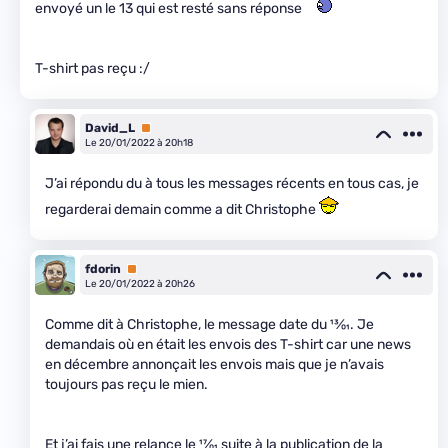
envoyé un le 13 qui est resté sans réponse
T-shirt pas reçu :/
David_L
Premium
Le 20/01/2022 à 20h18
J’ai répondu du à tous les messages récents en tous cas, je
regarderai demain comme a dit Christophe
fdorin
Premium
Le 20/01/2022 à 20h26
Comme dit à Christophe, le message date du
13
⁄
01
. Je
demandais où en était les envois des T-shirt car une news
en décembre annonçait les envois mais que je n’avais
toujours pas reçu le mien.
Et j’ai fais une relance le
17
⁄
01
suite à la publication de la