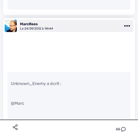
MarcRees
Le 24/09/2012 à 14h44
Unknown_Enemy a écrit :
@Marc
Article intéressant mais il y a un problème de fond qui me
perturbe :
66
ou en est-on au niveau du brevet logiciel dans les