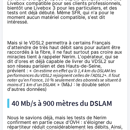
Livebox compatible
pour ses clients professionnels,
bientôt une
Livebox 3
pour les particuliers, et des
tests
ont déjà débuté. Même
SFR
, qui n'a pour le
moment aucun matériel compatible, s'est dit
intéressé.
Mais si le VDSL2 permettra à certains Français
d'atteindre de très haut débit sans pour autant être
raccordés à la fibre, il ne faut surtout pas croire aux
miracles tient à rappeler Nerim. L'opérateur, qui se
dit d'ores et déjà capable de livrer du VDSL2 sur
son réseau parisien et des Hauts-de-Seine,
prévient : «
On estime en effet qu’à 1,4 km du DSLAM les
performances du VDSL2 rejoignent celles de l’ADSL2+. Il faut
noter qu'en France, 10 % seulement des abonnés se situent à
moins d'1 km d’un DSLAM.
» (MàJ : le double selon
d'autres données
)
40 Mb/s à 900 mètres du DSLAM
Nous le savions déjà, mais les tests de Nerim
confirment en partie
ceux d'OVH
: s'éloigner du
répartiteur réduit considérablement les débits. Ainsi,