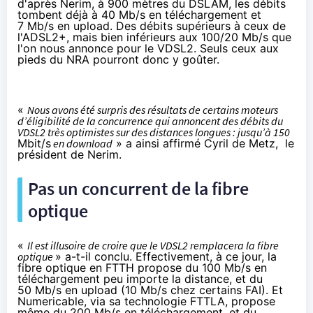
d'après Nerim, à 900 mètres du DSLAM, les débits
tombent déjà à 40 Mb/s en téléchargement et
7 Mb/s en upload. Des débits supérieurs à ceux de
l'ADSL2+, mais bien inférieurs aux 100/20 Mb/s que
l'on nous annonce pour le VDSL2. Seuls ceux aux
pieds du NRA pourront donc y goûter.
«
Nous avons été surpris des résultats de certains moteurs
d’éligibilité de la concurrence qui annoncent des débits du
VDSL2 très optimistes sur des distances longues : jusqu’à 150
Mbit/s
en download
» a ainsi affirmé
Cyril de Metz, le
président de Nerim.
Pas un concurrent de la fibre
optique
«
Il est illusoire de croire que le VDSL2 remplacera la fibre
optique
» a-t-il conclu. Effectivement, à ce jour, la
fibre optique en FTTH propose du 100 Mb/s en
téléchargement peu importe la distance, et du
50 Mb/s en upload (10 Mb/s chez certains FAI). Et
Numericable, via sa technologie FTTLA, propose
même du 200 Mb/s en téléchargement, et du