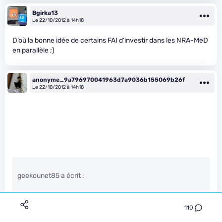
Bgirka13
Le 22/10/2012 à 14h18
D’où la bonne idée de certains FAI d’investir dans les NRA-MeD
en parallèle ;)
anonyme_9a796970041963d7a9036b155069b26f
Le 22/10/2012 à 14h18
geekounet85 a écrit :
pour mon cas (très proche du NRA) ça me changera pas
110
mal la vie. bien qu’ayant accès à presque la totalité des