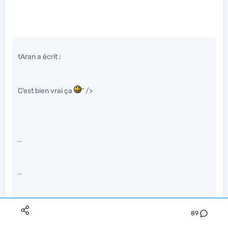
tAran a écrit :
C’est bien vrai ça
" />
..
..
Oh wait
" />
89