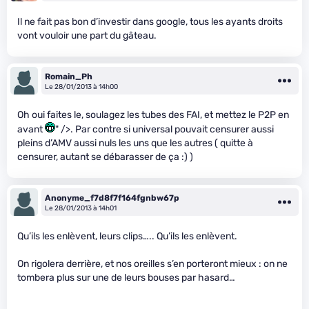
Il ne fait pas bon d’investir dans google, tous les ayants droits
vont vouloir une part du gâteau.
Romain_Ph
Le 28/01/2013 à 14h00
Oh oui faites le, soulagez les tubes des FAI, et mettez le P2P en
avant
" />. Par contre si universal pouvait censurer aussi
pleins d’AMV aussi nuls les uns que les autres ( quitte à
censurer, autant se débarasser de ça :) )
Anonyme_f7d8f7f164fgnbw67p
Le 28/01/2013 à 14h01
Qu’ils les enlèvent, leurs clips….. Qu’ils les enlèvent.
On rigolera derrière, et nos oreilles s’en porteront mieux : on ne
tombera plus sur une de leurs bouses par hasard…