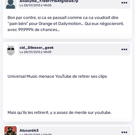
Anonyme_f7d8f7f164fgnbw67p
Le 28/01/2013 à 14h05
Bon par contre, si ca se passait comme ca ca voudrait dire
“pain béni” pour Orange et Dailymotion… Qui eux négocieront,
avec 99,999% de chances…
cid_Dileezer_geek
Le 28/01/2013 à 14h09
Universal Music menace YouTube de retirer ses clips
Mais qu’ils les retirent, y a assez de merde sur youtube.
Alucard63
Le 28/01/2013 à 14h39