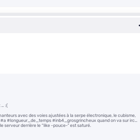
 … :(
hanteurs avec des voies ajustées à la serpe électronique, le cubisme,
 #a #longueur_de_temps #inb4_grosgrincheux quand on va sur irc…
e serveur derrière le “like -pouce-” est saturé.