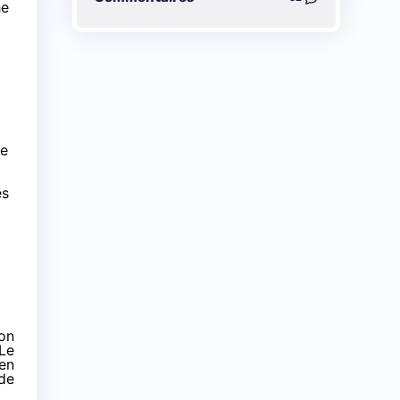
he
le
es
son
 Le
 en
 de