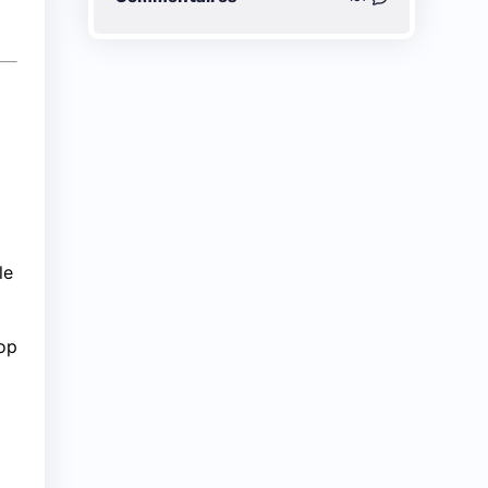
le
rop