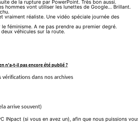
suite de la
rupture par PowerPoint
. Très bon aussi.
s hommes vont utiliser les lunettes de Google… Brillant.
ichu.
et vraiment réaliste. Une vidéo spéciale journée des
ur le féminisme. A ne pas prendre au premier degré.
deux véhicules sur la route.
n n'a-t-il pas encore été publié ?
s vérifications dans nos archives
ela arrive souvent)
C INpact (si vous en avez un), afin que nous puissions vou