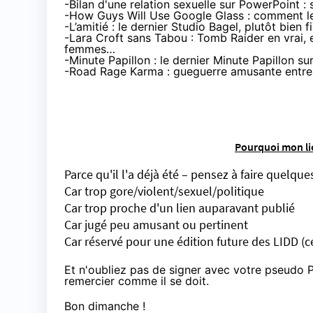
-
Bilan d'une relation sexuelle sur PowerPoint
: 
-
How Guys Will Use Google Glass
: comment le
-
L’amitié
: le dernier Studio Bagel, plutôt bien f
-
Lara Croft sans Tabou
: Tomb Raider en vrai, 
femmes…
-
Minute Papillon
: le dernier Minute Papillon s
-
Road Rage Karma
: gueguerre amusante entre 
Pourquoi mon lie
Parce qu'il l'a déjà été – pensez à faire quelque
Car trop gore/violent/sexuel/politique
Car trop proche d'un lien auparavant publié
Car jugé peu amusant ou pertinent
Car réservé pour une édition future des LIDD (c
Et n'oubliez pas de signer avec votre pseudo P
remercier comme il se doit.
Bon dimanche !