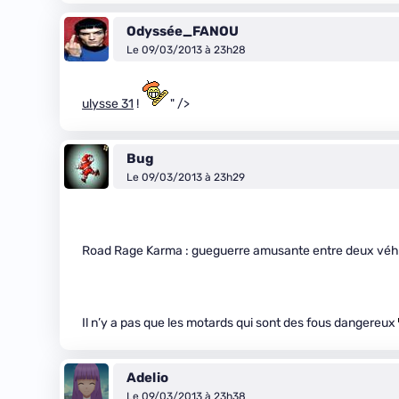
Odyssée_FANOU
Le 09/03/2013 à 23h28
ulysse 31
!
" />
Bug
Le 09/03/2013 à 23h29
Road Rage Karma : gueguerre amusante entre deux véhic
Il n’y a pas que les motards qui sont des fous dangereux
Adelio
Le 09/03/2013 à 23h38