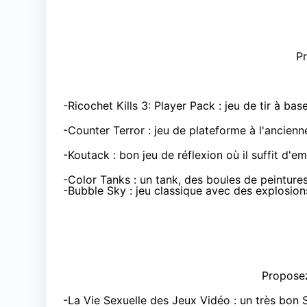
P
-
Ricochet Kills 3: Player Pack
: jeu de tir à bas
-
Counter Terror
: jeu de plateforme à l'ancienne
-
Koutack
: bon jeu de réflexion où il suffit d'
-
Color Tanks
: un tank, des boules de peinture
-
Bubble Sky
: jeu classique avec des explosions
Proposez
-
La Vie Sexuelle des Jeux Vidéo
: un très bon S