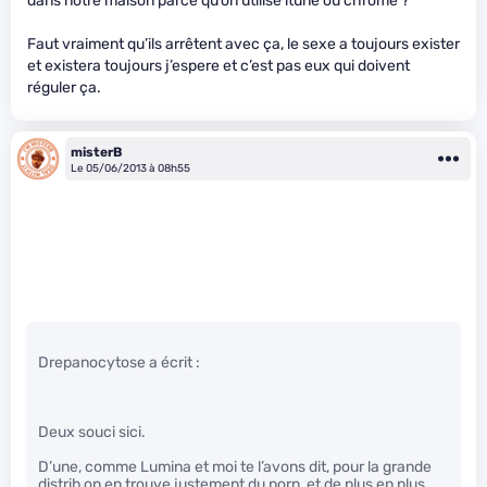
dans notre maison parce qu’on utilise itune ou chrome ?
Faut vraiment qu’ils arrêtent avec ça, le sexe a toujours exister
et existera toujours j’espere et c’est pas eux qui doivent
réguler ça.
misterB
Le 05/06/2013 à 08h55
Drepanocytose a écrit :
Deux souci sici.
D’une, comme Lumina et moi te l’avons dit, pour la grande
distrib on en trouve justement du porn, et de plus en plus…