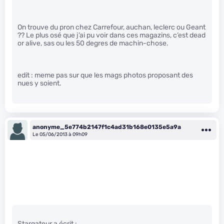
On trouve du pron chez Carrefour, auchan, leclerc ou Geant
?? Le plus osé que j’ai pu voir dans ces magazins, c’est dead
or alive, sas ou les 50 degres de machin-chose.
edit : meme pas sur que les mags photos proposant des
nues y soient.
anonyme_5e774b2147f1c4ad31b168e0135e5a9a
Le 05/06/2013 à 09h09
Stargateur a écrit :