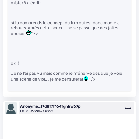
misterB a écrit :
si tu comprends le concept du film qui est donc monté a
rebours, après cette scene il ne se passe que des jolies
choses
" />
ok ;)
Je ne l’ai pas vu mais comme je m’énerve dès que je voie
une scène de viol…. je me censurerai
" />
Anonyme_f7d8f7f164fgnbw67p
Le 05/06/2013 à 08h50