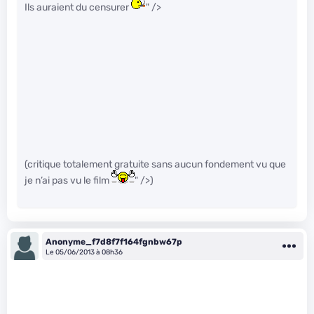
Ils auraient du censurer
" />
(critique totalement gratuite sans aucun fondement vu que
je n’ai pas vu le film
" />)
Anonyme_f7d8f7f164fgnbw67p
Le 05/06/2013 à 08h36