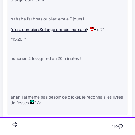
hahaha faut pas oublier le tele 7 jours !
“c’est combien Solange prends moi salo!
e ?”
“15,20 !”
nononon 2 fois grilled en 20 minutes !
ahah j’ai meme pas besoin de clicker, je reconnais les livres
de fesses
" />
136
FunnyD
Le 05/06/2013 à 09h18