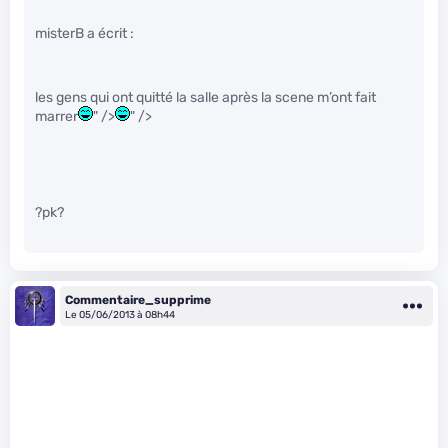
misterB a écrit :
les gens qui ont quitté la salle après la scene m’ont fait
marrer
" />
" />
?pk?
Commentaire_supprime
Le 05/06/2013 à 08h44