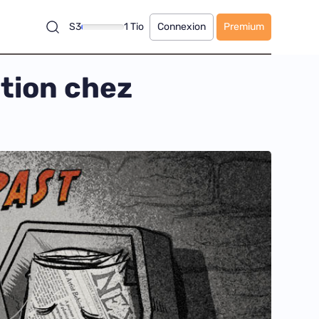
S3
1 Tio
Connexion
Premium
ition chez