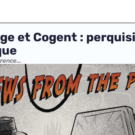
ge et Cogent : perquis
que
rence...