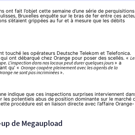
 ont fait l’objet cette semaine d’une série de perquisitions
ulisses, Bruxelles enquête sur le bras de fer entre ces acte
ions s’étaient grippées au fur et à mesure que les débits
ent touché les opérateurs Deutsche Telekom et Telefonica.
 qui ont débarqué chez Orange pour poser des scellés. «
Le
upe. L'inspection dans nos locaux peut durer quelques jours
» a
sant qu’ «
Orange coopère pleinement avec les agents de la
Orange ne sont pas incriminées
».
ne indique que ces inspections surprises interviennent dan
er les potentiels abus de position dominante sur le marché 
 cette procédure est en liaison directe avec l’affaire Orange-
op-up de Megaupload