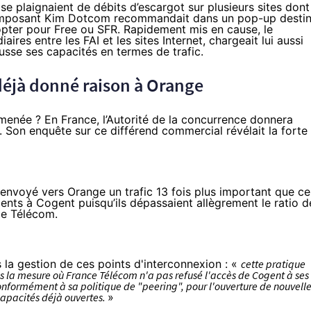
se plaignaient de débits d’escargot sur plusieurs sites dont
l’imposant Kim Dotcom recommandait dans un pop-up desti
opter pour Free ou SFR. Rapidement mis en cause, le
aires entre les FAI et les sites Internet, chargeait lui aussi
hausse ses capacités en termes de trafic.
 déjà donné raison à Orange
lmenée ? En France, l’Autorité de la concurrence
donnera
Son enquête sur ce différend commercial révélait la forte
voyé vers Orange un trafic 13 fois plus important que ce
ents à Cogent puisqu’ils dépassaient allègrement le ratio d
ce Télécom.
ans la gestion de ces points d'interconnexion : «
cette pratique
ns la mesure où France Télécom n'a pas refusé l'accès de Cogent à ses
ormément à sa politique de "peering", pour l'ouverture de nouvell
capacités déjà ouvertes.
»