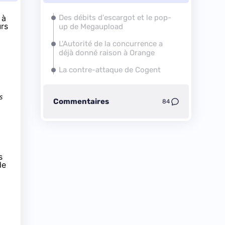
 à
Des débits d'escargot et le pop-
urs
up de Megaupload
L'Autorité de la concurrence a
déjà donné raison à Orange
La contre-attaque de Cogent
s
Commentaires
84
s
de