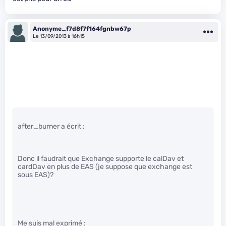
Anonyme_f7d8f7f164fgnbw67p
Le 13/09/2013 à 16h15
after_burner a écrit :
Donc il faudrait que Exchange supporte le calDav et
cardDav en plus de EAS (je suppose que exchange est
sous EAS)?
Me suis mal exprimé :