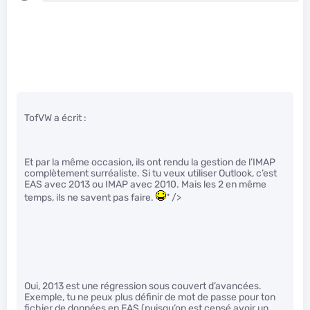
TofVW a écrit :
Et par la même occasion, ils ont rendu la gestion de l’IMAP
complètement surréaliste. Si tu veux utiliser Outlook, c’est
EAS avec 2013 ou IMAP avec 2010. Mais les 2 en même
temps, ils ne savent pas faire.
" />
Oui, 2013 est une régression sous couvert d’avancées.
Exemple, tu ne peux plus définir de mot de passe pour ton
fichier de données en EAS (puisqu’on est censé avoir un