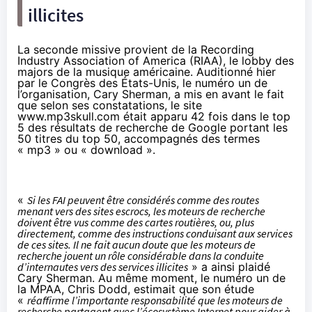
illicites
La seconde missive provient de la Recording
Industry Association of America (RIAA), le lobby des
majors de la musique américaine.
Auditionné
hier
par le Congrès des États-Unis, le numéro un de
l’organisation, Cary Sherman, a mis en avant le fait
que selon ses constatations, le site
www.mp3skull.com était apparu 42 fois dans le top
5 des résultats de recherche de Google portant les
50 titres du top 50, accompagnés des termes
« mp3 » ou « download ».
«
Si les FAI peuvent être considérés comme des routes
menant vers des sites escrocs, les moteurs de recherche
doivent être vus comme des cartes routières, ou, plus
directement, comme des instructions conduisant aux services
de ces sites. Il ne fait aucun doute que les moteurs de
recherche jouent un rôle considérable dans la conduite
d’internautes vers des services illicites
» a ainsi plaidé
Cary Sherman. Au même moment, le numéro un de
la MPAA, Chris Dodd, estimait que son étude
«
réaffirme l’importante responsabilité que les moteurs de
recherche partagent avec l’écosystème Internet pour aider à