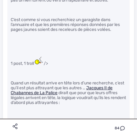
pas un lien torrent ou vers un rapidshare et autres.
C’est comme si vous recherchiez un garagiste dans
l’annuaire et que les premières réponses données par les
pages jaunes soient des receleurs de pièces volées.
1 post, 1 troll
" />
Quand un résultat arrive en tête lors d’une recherche, c’est
qu’il est plus attrayant que les autres …
Jacques II de
Chabannes de La Palice
dirait que pour que leurs offres
légales arrivent en tête, la logique voudrait qu’ils les rendent
d’abord plus attrayantes :
84
commencer par accepter systématiquement