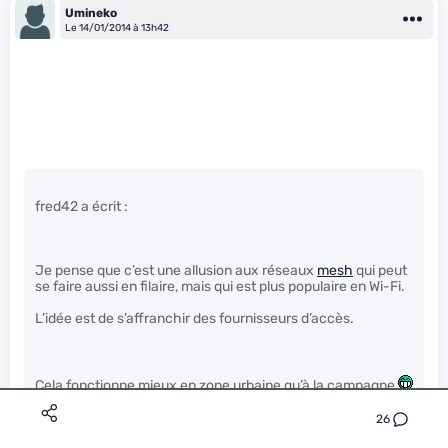
Umineko
Le 14/01/2014 à 13h42
fred42 a écrit :
Je pense que c’est une allusion aux réseaux
mesh
qui peut
se faire aussi en filaire, mais qui est plus populaire en Wi-Fi.
L’idée est de s’affranchir des fournisseurs d’accès.
Cela fonctionne mieux en zone urbaine qu’à la campagne
" />, quoi qu’en augmentant les puissances d’émissions, ça
peut fonctionner. J’avais vu des papiers là-dessus pour des
26
pays sans infrastructure (ni telecom, ni même électrique) et