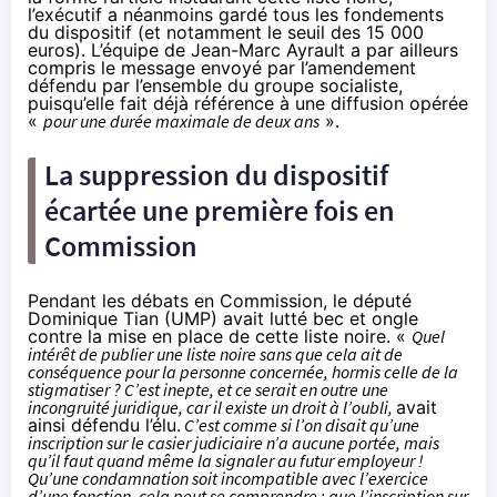
l’exécutif a néanmoins gardé tous les fondements
du dispositif (et notamment le seuil des 15 000
euros). L’équipe de Jean-Marc Ayrault a par ailleurs
compris le message envoyé par l’amendement
défendu par l’ensemble du groupe socialiste,
puisqu’elle fait déjà référence à une diffusion opérée
«
pour une durée maximale de deux ans
».
La suppression du dispositif
écartée une première fois en
Commission
Pendant les débats en Commission, le député
Dominique Tian (UMP) avait lutté bec et ongle
contre la mise en place de cette liste noire. «
Quel
intérêt de publier une liste noire sans que cela ait de
conséquence pour la personne concernée, hormis celle de la
stigmatiser ? C’est inepte, et ce serait en outre une
incongruité juridique, car il existe un droit à l’oubli,
avait
ainsi défendu l’élu.
C’est comme si l’on disait qu’une
inscription sur le casier judiciaire n’a aucune portée, mais
qu’il faut quand même la signaler au futur employeur !
Qu’une condamnation soit incompatible avec l’exercice
d’une fonction, cela peut se comprendre ; que l’inscription sur