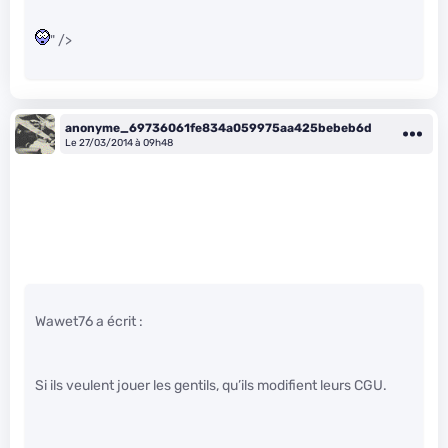
" />
anonyme_69736061fe834a059975aa425bebeb6d
Le 27/03/2014 à 09h48
Wawet76 a écrit :
Si ils veulent jouer les gentils, qu’ils modifient leurs CGU.