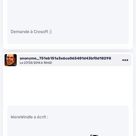
Demande à Crosoft ;)
anonyme_751eb151a3e6ce065481d43bf0d18298
Le 27/03/2014 à 15h02
WereWindle a écrit :