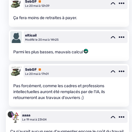
SebGF
Premium
Le 20 mai à 12h39
Ça fera moins de retraites à payer.
elticail
Modifié le 20 mai à 14h25
Parmi les plus basses, mauvais calcul
SebGF
Premium
Le 20 mai à 17h01
Pas forcément, comme les cadres et professions
intellectuelles auront été remplacés par de l'IA, ils
retourneront aux travaux d'ouvriers ;)
aaaa
Le 19 mai à 23h04
Ça n'aurait aucun sens d'augmenter encore le coût du travail.