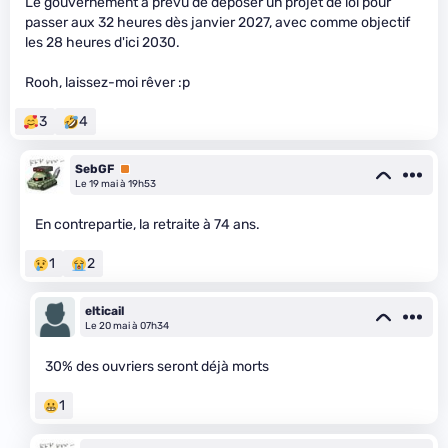
Le gouvernement a prévu de déposer un projet de loi pour
passer aux 32 heures dès janvier 2027, avec comme objectif
les 28 heures d'ici 2030.
Rooh, laissez-moi rêver :p
3
4
SebGF
Premium
Le 19 mai à 19h53
En contrepartie, la retraite à 74 ans.
1
2
elticail
Le 20 mai à 07h34
30% des ouvriers seront déjà morts
1