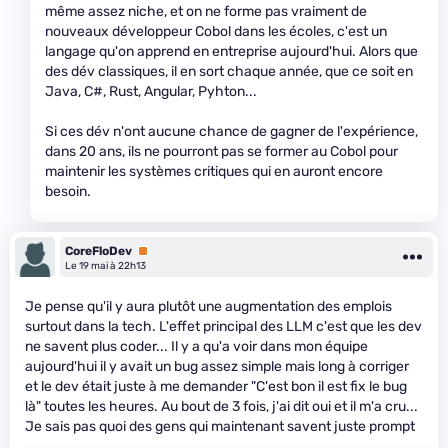
même assez niche, et on ne forme pas vraiment de
nouveaux développeur Cobol dans les écoles, c'est un
langage qu'on apprend en entreprise aujourd'hui. Alors que
des dév classiques, il en sort chaque année, que ce soit en
Java, C#, Rust, Angular, Pyhton...
Si ces dév n'ont aucune chance de gagner de l'expérience,
dans 20 ans, ils ne pourront pas se former au Cobol pour
maintenir les systèmes critiques qui en auront encore
besoin.
CoreFloDev
Premium
Le 19 mai à 22h13
Je pense qu'il y aura plutôt une augmentation des emplois
surtout dans la tech. L'effet principal des LLM c'est que les dev
ne savent plus coder... Il y a qu'a voir dans mon équipe
aujourd'hui il y avait un bug assez simple mais long à corriger
et le dev était juste à me demander "C'est bon il est fix le bug
là" toutes les heures. Au bout de 3 fois, j'ai dit oui et il m'a cru...
Je sais pas quoi des gens qui maintenant savent juste prompt