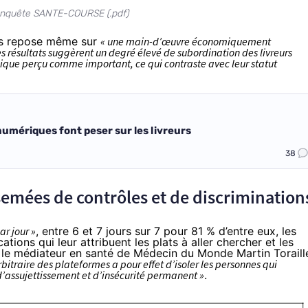
l’enquête SANTE-COURSE (.
pdf
)
epas repose même sur
« une main-d’œuvre économiquement
 résultats suggèrent un degré élevé de subordination des livreurs
mique perçu comme important, ce qui contraste avec leur statut
numériques font peser sur les livreurs
38
arsemées de contrôles et de discrimination
r jour »
, entre 6 et 7 jours sur 7 pour 81 % d’entre eux, les
ations qui leur attribuent les plats à aller chercher et les
, le médiateur en santé de Médecin du Monde Martin Toraill
itraire des plateformes a pour effet d’isoler les personnes qui
d’assujettissement et d’insécurité permanent »
.