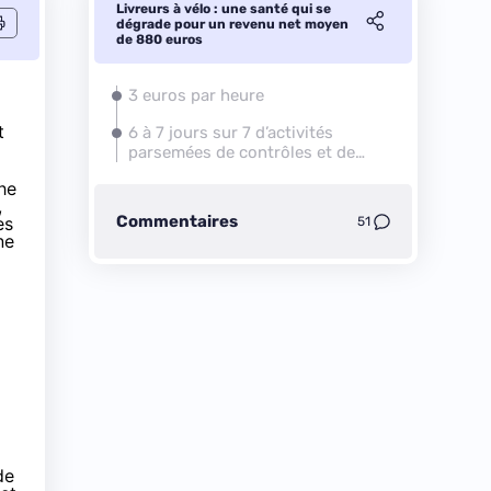
Livreurs à vélo : une santé qui se
dégrade pour un revenu net moyen
de 880 euros
3 euros par heure
t
6 à 7 jours sur 7 d’activités
parsemées de contrôles et de
discriminations
che
,
Commentaires
es
51
ne
de