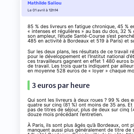
Mathilde Saliou
Le 01 avril à 12h14
85 % des livreurs en fatigue chronique, 45 % 
« intenses et régulières » au bas du dos, 32 % q
son ampleur, l’
étude Santé-Course
s’est penchée
485 en activité à Bordeaux et 519 à Paris) et s
Sur les deux plans, les résultats de ce travail
pour le développement et l’Institut national d
ces travailleurs gagnent en effet 1 480 euros
de travail. Les trois quarts indiquent par aill
en moyenne 528 euros de « loyer » chaque mo
3 euros par heure
Qui sont les livreurs à deux roues ? 99 % des e
quatre sur cinq (81 %) ont moins de 35 ans. Et l
pas de titres de séjour, plus de deux sur cinq
douze mois précédant l’entretien.
À Paris, ils sont plus âgés qu’à Bordeaux, ont 
manquent aussi plus généralement de titre de s