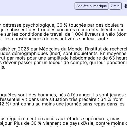
Société numérique
7 min
en détresse psychologique, 36 % touchés par des douleurs
ui subissent des troubles urinaires récurrents. Inédite par
 sur les conditions de travail de 1 004 livreurs à vélo (don
ur les conséquences de ces activités sur leur santé.
 réalisé en 2025 par Médecins du Monde, l’Institut de recher
’études démographiques (Ined) sont inquiétants. En moyenne
 brut par mois pour une amplitude hebdomadaire de 63 heur
eurs devoir passer par un loueur de compte, qui leur ponction
is.
nquêtés sont des hommes, nés à l’étranger. Ils sont jeunes :
’essentiel vit dans une situation très précaire : 64 % n’ont
 (42 %) ont connu au moins une journée sans repas dans les
plus régulièrement eu accès aux études supérieures, mais
éjour. Plus de 30 % viennent de pays d’Asie, contre moins 