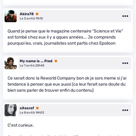
Akira78
Premium
Le 3 avril à 11h10
Quand je pense que le magazine centenaire "Science et Vie"
est tombé chez eux il y a qques années... Je comprends
pourquoi les, vrais, journalistes sont partis chez Epsiloon
My name is ... Fred
Premium
Le 7 avril à 20h45
Ce serait donc la Reworld Company bon ok je sors meme si j'ai
tendance à penser que eux aussi (ca leur ferait sans doute du
bien sans parler de trouver enfin du contenu)
sitesref
Premium
Le 8 avril à 14h53
C'est curieux.