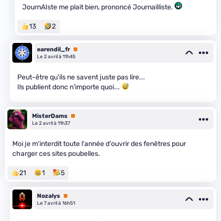
JournAIste me plait bien, prononcé Journailliste.
13
2
earendil_fr
Premium
Le 2 avril à 11h45
Peut-être qu'ils ne savent juste pas lire...
Ils publient donc n'importe quoi...
MisterDams
Premium
Le 2 avril à 11h37
Moi je m'interdit toute l'année d'ouvrir des fenêtres pour
charger ces sites poubelles.
21
1
5
Nozalys
Premium
Le 7 avril à 16h51