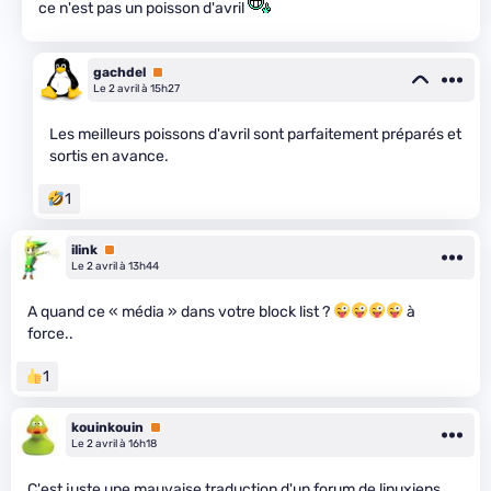
ce n'est pas un poisson d'avril
gachdel
Premium
Le 2 avril à 15h27
Les meilleurs poissons d'avril sont parfaitement préparés et
sortis en avance.
1
ilink
Premium
Le 2 avril à 13h44
A quand ce « média » dans votre block list ?
à
force..
1
kouinkouin
Premium
Le 2 avril à 16h18
C'est juste une mauvaise traduction d'un forum de linuxiens...