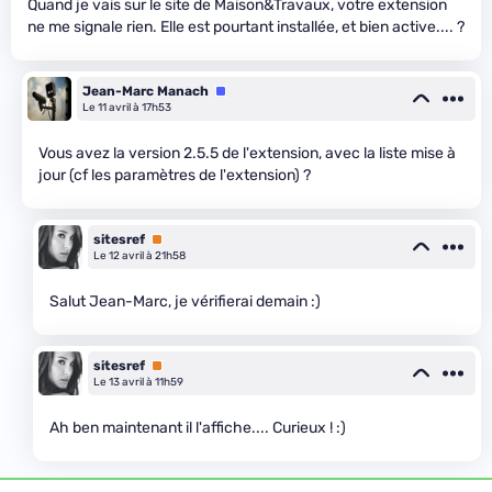
Quand je vais sur le site de Maison&Travaux, votre extension
ne me signale rien. Elle est pourtant installée, et bien active.... ?
Jean-Marc Manach
Équipe
Le 11 avril à 17h53
Vous avez la version 2.5.5 de l'extension, avec la liste mise à
jour (cf les paramètres de l'extension) ?
sitesref
Premium
Le 12 avril à 21h58
Salut Jean-Marc, je vérifierai demain :)
sitesref
Premium
Le 13 avril à 11h59
Ah ben maintenant il l'affiche.... Curieux ! :)