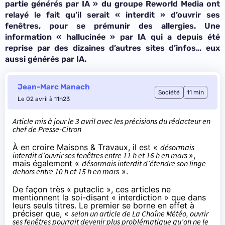
partie générés par IA » du groupe Reworld Media ont
relayé le fait qu’il serait « interdit » d’ouvrir ses
fenêtres, pour se prémunir des allergies. Une
information « hallucinée » par IA qui a depuis été
reprise par des dizaines d’autres sites d’infos… eux
aussi générés par IA.
Jean-Marc Manach
Société
11 min
Le 02 avril à 11h23
Article mis à jour le 3 avril avec les précisions du rédacteur en
chef de Presse-Citron
À en croire Maisons & Travaux, il est «
désormais
interdit d’ouvrir ses fenêtres entre 11 h et 16 h en mars
»,
mais également «
désormais interdit d’étendre son linge
dehors entre 10 h et 15 h en mars
».
De façon très « putaclic », ces articles ne
mentionnent la soi-disant « interdiction » que dans
leurs seuls titres. Le premier se borne en effet à
préciser que, «
selon un article de La Chaîne Météo, ouvrir
ses fenêtres pourrait devenir plus problématique qu’on ne le