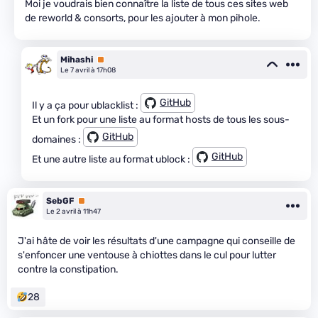
Moi je voudrais bien connaître la liste de tous ces sites web
de reworld & consorts, pour les ajouter à mon pihole.
Mihashi
Premium
Le 7 avril à 17h08
GitHub
Il y a ça pour ublacklist :
Et un fork pour une liste au format hosts de tous les sous-
GitHub
domaines :
GitHub
Et une autre liste au format ublock :
SebGF
Premium
Le 2 avril à 11h47
J'ai hâte de voir les résultats d'une campagne qui conseille de
s'enfoncer une ventouse à chiottes dans le cul pour lutter
contre la constipation.
28