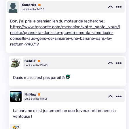
Xandr0s
Premium
Le 2 avril à 12h17
Bon, j'ai pris le premier lien du moteur de recherche :
https://www.topsante.com/medecine/votre_sante_vous/i
nsolite/quand-lia-dun-site-gouvernemental-americain-
conseille-aux-gens-de-sinserer-une-banane-dans-le-
rectum-948719
SebGF
Premium
Le 2 avril à 13h45
Ouais mais c'est pas pareil là
Mr.Nox
Premium
Le 2 avril à 14h12
La banane c'est justement ce que tu veux retirer avec la
ventouse !
7