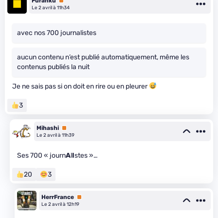
Furanku
Premium
Le 2 avril à 11h34
avec nos 700 journalistes
aucun contenu n’est publié automatiquement, même les
contenus publiés la nuit
Je ne sais pas si on doit en rire ou en pleurer
3
Mihashi
Premium
Le 2 avril à 11h39
Ses 700 « journ
A
l
I
stes »…
20
3
HerrFrance
Premium
Le 2 avril à 12h19