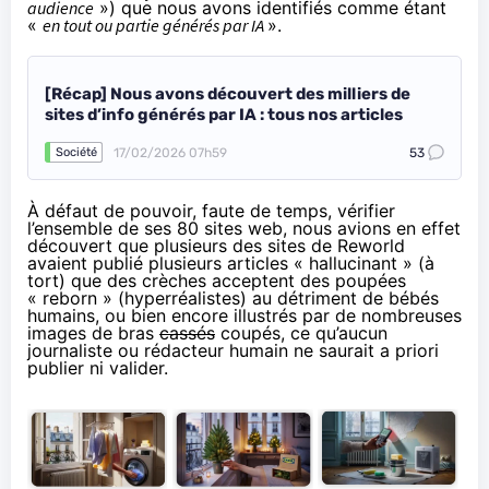
audience
») que nous avons identifiés comme étant
«
en tout ou partie générés par IA
».
[Récap] Nous avons découvert des milliers de
sites d’info générés par IA : tous nos articles
17/02/2026 07h59
53
Société
À défaut de pouvoir, faute de temps, vérifier
l’ensemble de ses 80 sites web, nous avions en effet
découvert que plusieurs des sites de Reworld
avaient publié plusieurs articles « hallucinant » (à
tort) que
des crèches acceptent des poupées
« reborn » (hyperréalistes)
au détriment de bébés
humains, ou bien encore
illustrés par de nombreuses
images de bras
cassés
coupés
, ce qu’aucun
journaliste ou rédacteur humain ne saurait a priori
publier ni valider.