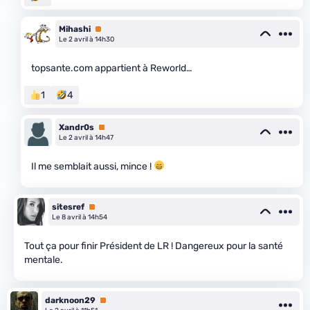
Mihashi
Premium
Le 2 avril à 14h30
topsante.com appartient à Reworld…
1
4
Xandr0s
Premium
Le 2 avril à 14h47
Il me semblait aussi, mince !
sitesref
Premium
Le 8 avril à 14h54
Tout ça pour finir Président de LR ! Dangereux pour la santé
mentale.
darknoon29
Premium