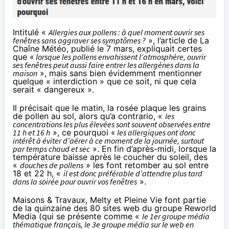
Intitulé «
Allergies aux pollens : à quel moment ouvrir ses
fenêtres sans aggraver ses symptômes ?
», l’article de La
Chaîne Météo, publié le 7 mars, expliquait certes
que «
lorsque les pollens envahissent l’atmosphère, ouvrir
ses fenêtres peut aussi faire entrer les allergènes dans la
maison
», mais sans bien évidemment mentionner
quelque « interdiction » que ce soit, ni que cela
serait « dangereux ».
Il précisait que le matin, la rosée plaque les grains
de pollen au sol, alors qu’a contrario, «
les
concentrations les plus élevées sont souvent observées entre
11 h et 16 h
», ce pourquoi «
les allergiques ont donc
intérêt à éviter d’aérer à ce moment de la journée, surtout
par temps chaud et sec
». En fin d’après-midi, lorsque la
température baisse après le coucher du soleil, des
«
douches de pollens
» les font retomber au sol entre
18 et 22 h, «
il est donc préférable d’attendre plus tard
dans la soirée pour ouvrir vos fenêtres
».
Maisons & Travaux, Melty et Pleine Vie font partie
de la quinzaine des 80 sites web du groupe
Reworld
Media
(qui se
présente
comme «
le 1er groupe média
thématique français, le 3e groupe média sur le web en