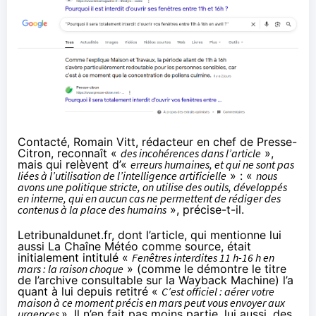
Contacté, Romain Vitt, rédacteur en chef de Presse-
Citron, reconnaît «
des incohérences dans l’article
»,
mais qui relèvent d’«
erreurs humaines, et qui ne sont pas
liées à l’utilisation de l’intelligence artificielle
» : «
nous
avons une politique stricte, on utilise des outils, développés
en interne, qui en aucun cas ne permettent de rédiger des
contenus à la place des humains
», précise-t-il.
Letribunaldunet.fr, dont l’article, qui mentionne lui
aussi La Chaîne Météo comme source, était
initialement intitulé «
Fenêtres interdites 11 h-16 h en
mars : la raison choque
» (comme le démontre le titre
de l’archive consultable sur la Wayback Machine) l’a
quant à lui depuis retitré «
C’est officiel : aérer votre
maison à ce moment précis en mars peut vous envoyer aux
urgences
». Il n’en fait pas moins partie, lui aussi, des