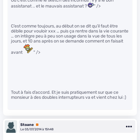
Ou c’est comme le sketch des inconnus : il y a le bon
assistanat .. et le mauvais assistanat ?
" />
C’est comme toujours, au début on se dit qu’il faut être
débile pour vouloir xxx … puis ça rentre dans la vie courante
… on intègre peu à peu son usage dans la vue de tous les
jours, et 10 ans après on se demande comment on faisait
avant
" />
Tout à fais d’accord. Et je suis pratiquement sur que ce
monsieur à des doubles interrupteurs va et vient chez lui :)
Stoane
Premium
Le 03/07/2014 à 15h48